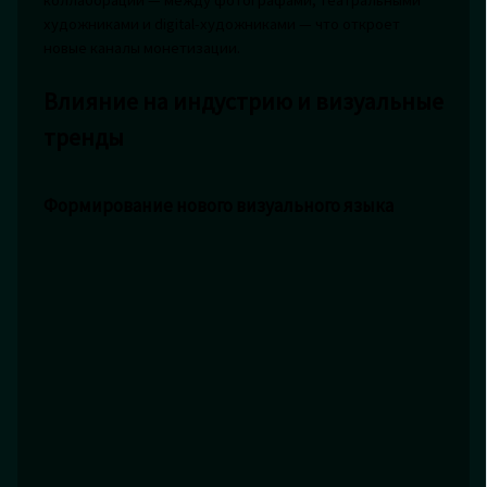
коллабораций — между фотографами, театральными
художниками и digital-художниками — что откроет
новые каналы монетизации.
Влияние на индустрию и визуальные
тренды
Формирование нового визуального языка