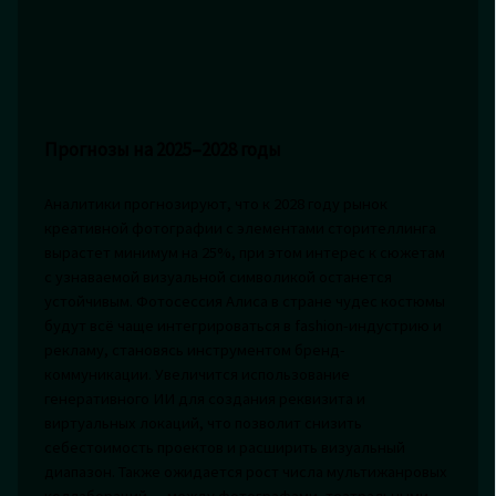
Прогнозы на 2025–2028 годы
Аналитики прогнозируют, что к 2028 году рынок
креативной фотографии с элементами сторителлинга
вырастет минимум на 25%, при этом интерес к сюжетам
с узнаваемой визуальной символикой останется
устойчивым. Фотосессия Алиса в стране чудес костюмы
будут всё чаще интегрироваться в fashion-индустрию и
рекламу, становясь инструментом бренд-
коммуникации. Увеличится использование
генеративного ИИ для создания реквизита и
виртуальных локаций, что позволит снизить
себестоимость проектов и расширить визуальный
диапазон. Также ожидается рост числа мультижанровых