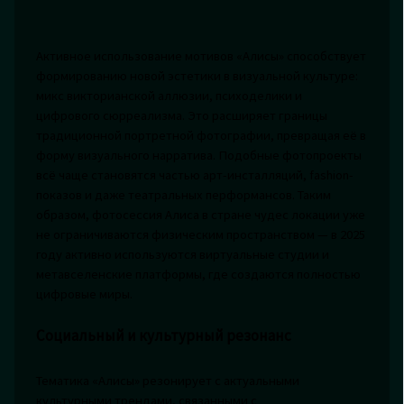
Активное использование мотивов «Алисы» способствует
формированию новой эстетики в визуальной культуре:
микс викторианской аллюзии, психоделики и
цифрового сюрреализма. Это расширяет границы
традиционной портретной фотографии, превращая её в
форму визуального нарратива. Подобные фотопроекты
всё чаще становятся частью арт-инсталляций, fashion-
показов и даже театральных перформансов. Таким
образом, фотосессия Алиса в стране чудес локации уже
не ограничиваются физическим пространством — в 2025
году активно используются виртуальные студии и
метавселенские платформы, где создаются полностью
цифровые миры.
Социальный и культурный резонанс
Тематика «Алисы» резонирует с актуальными
культурными трендами, связанными с