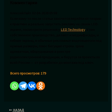
Комментарии
АлексейЛайт
02-04-2026 05:58
Если кому-то после статьи захочется перейти от теории
к практике и реально запустить рекламу на своем LED-
экране, посмотрите решения у
LED Technology
. У них
собственное производство, делают и медиафасады, и
гибкие экраны, и обычные рекламные видеовывески под
нужные размеры, плюс бегущие строки. Цена
адекватная, оборудование в реестре
радиоэлектронной продукции, и берутся за проекты по
всей России — от разработки до монтажа под ключ.
Всего просмотров:
179
НАЗАД