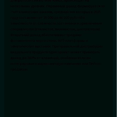
для фотосессии в стиле Алиса, происходит на
нескольких уровнях. Первичный доход формируется за
счет клиентских заказов, средний чек которых в 2025
году составляет от 25 000 до 60 000 рублей в
зависимости от сложности постановки и привлечения
специалистов (стилистов, визажистов, декораторов).
Вторичный доход обеспечивают продажи
фотоконтента через стоки, NFT-платформы и
тематические выставки. При правильной дистрибуции
визуального продукта один проект может приносить
доход до 200% от вложений, особенно если он
интегрирован в маркетинговую кампанию или fashion-
продакшн.