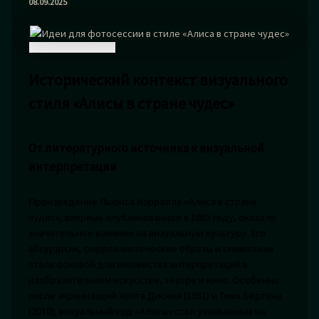
08.09.2025
Исторический контекст визуального
стиля «Алисы в стране чудес»
От литературного источника к визуальной
интерпретации
Произведение Льюиса Кэрролла «Алиса в стране
чудес», впервые опубликованное в 1865 году, оказало
значительное влияние на визуальную культуру. Его
абсурдизм, сюрреалистические образы и символизм
стали основой для множества интерпретаций в
изобразительном искусстве, театре и кино. Особенно
после экранизаций Уолта Диснея (1951) и Тима Бёртона
(2010), визуальный код «Алисы» стал узнаваемым на