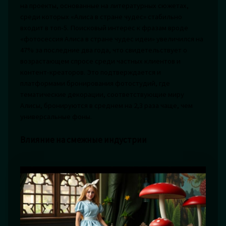
на проекты, основанные на литературных сюжетах,
среди которых «Алиса в стране чудес» стабильно
входит в топ-5. Поисковый интерес к фразам вроде
«фотосессия Алиса в стране чудес идеи» увеличился на
47% за последние два года, что свидетельствует о
возрастающем спросе среди частных клиентов и
контент-креаторов. Это подтверждается и
платформами бронирования фотостудий, где
тематические декорации, соответствующие миру
Алисы, бронируются в среднем на 2,3 раза чаще, чем
универсальные фоны.
Влияние на смежные индустрии