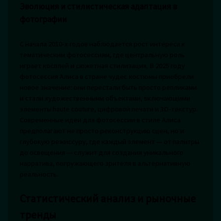
Эволюция и стилистическая адаптация в
фотографии
С начала 2010-х годов наблюдается рост интереса к
тематическим фотосессиям, где центральную роль
играет косплей и сюжетная стилизация. В 2025 году
фотосессия Алиса в стране чудес костюмы приобрели
новое значение: они перестали быть просто репликами
и стали художественными объектами, включающими
элементы haute couture, цифровой печати и 3D-текстур.
Современные идеи для фотосессии в стиле Алиса
предполагают не просто реконструкцию сцен, но и
глубокую режиссуру, где каждый элемент — от палитры
до освещения — служит для создания уникального
нарратива, погружающего зрителя в альтернативную
реальность.
Статистический анализ и рыночные
тренды