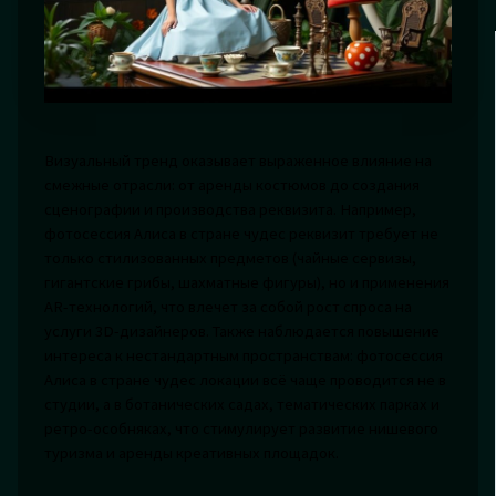
Визуальный тренд оказывает выраженное влияние на
смежные отрасли: от аренды костюмов до создания
сценографии и производства реквизита. Например,
фотосессия Алиса в стране чудес реквизит требует не
только стилизованных предметов (чайные сервизы,
гигантские грибы, шахматные фигуры), но и применения
AR-технологий, что влечет за собой рост спроса на
услуги 3D-дизайнеров. Также наблюдается повышение
интереса к нестандартным пространствам: фотосессия
Алиса в стране чудес локации всё чаще проводится не в
студии, а в ботанических садах, тематических парках и
ретро-особняках, что стимулирует развитие нишевого
туризма и аренды креативных площадок.