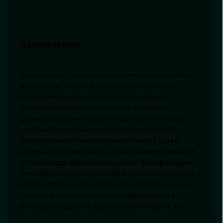
Заключение
Фотосессия в стиле «Алиса в стране чудес» на 2025 год
представляет собой не просто визуальную игру с
костюмами и декорациями, а многоуровневый
креативный процесс, включающий элементы
драматургии, сценографии и digital-арта. Благодаря
устойчивой символике, высокой коммерческой
привлекательности и возможности интеграции в
различные медиаформаты, данный формат сохраняет
потенциал для дальнейшего роста и трансформации.
Учитывая развитие технологий и спрос на погружение в
альтернативные реальности, идеи для фотосессии в
стиле Алиса останутся актуальными не только в
ближайшие годы, но и в долгосрочной перспективе.