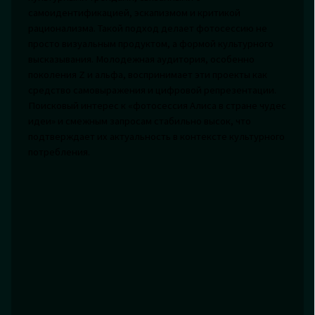
самоидентификацией, эскапизмом и критикой
рационализма. Такой подход делает фотосессию не
просто визуальным продуктом, а формой культурного
высказывания. Молодежная аудитория, особенно
поколения Z и альфа, воспринимает эти проекты как
средство самовыражения и цифровой репрезентации.
Поисковый интерес к «фотосессия Алиса в стране чудес
идеи» и смежным запросам стабильно высок, что
подтверждает их актуальность в контексте культурного
потребления.