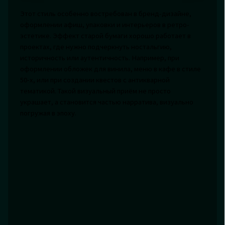
Этот стиль особенно востребован в бренд-дизайне,
оформлении афиш, упаковки и интерьеров в ретро-
эстетике. Эффект старой бумаги хорошо работает в
проектах, где нужно подчеркнуть ностальгию,
историчность или аутентичность. Например, при
оформлении обложек для винила, меню в кафе в стиле
50-х, или при создании квестов с антикварной
тематикой. Такой визуальный приём не просто
украшает, а становится частью нарратива, визуально
погружая в эпоху.