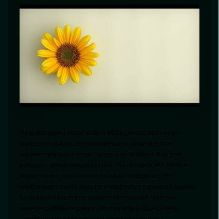
На финальном этапе важно объединить все слои и
провести общую цветокоррекцию. Используйте
корректирующие слои Curves или Gradient Map для
работы с тоном и контрастом. Часто помогает лёгкое
пожелтение, особенно в тенях и серединах, что
приближает изображение к эффекту старинной бумаги.
Если вы используете эффект винтажной газеты в
макете, добавьте рамки, полосы или разделители,
характерные для газетной вёрстки прошлого.