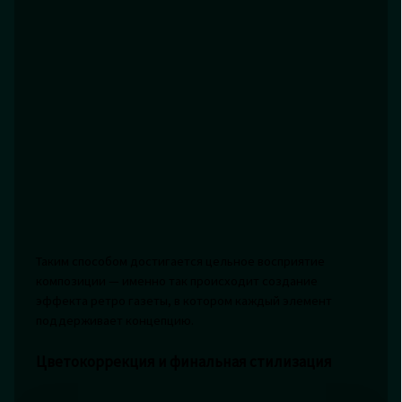
Таким способом достигается цельное восприятие
композиции — именно так происходит создание
эффекта ретро газеты, в котором каждый элемент
поддерживает концепцию.
Цветокоррекция и финальная стилизация