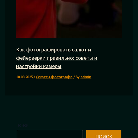
Как фотографировать салют и
фейерверки правильно: советы и
настройки камеры
10.08.2025
/
Секреты фотографа
/ By
admin
Поиск
ПОИСК