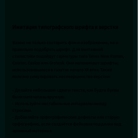
Имитация типографского шрифта и верстки
Важно не только состарить фон и изображение, но и
правильно подобрать шрифт. Для винтажной
стилистики подойдут гарнитуры типа Times New Roman,
Courier, Caslon или Grotesk. Они напоминают шрифты,
использовавшиеся в газетах начала XX века. Также
полезно симулировать несовершенство верстки:
- Делайте небольшие сдвиги текста, как будто буквы
были напечатаны вручную.
- Используйте нестабильные интервалы между
строками.
- Добавляйте орфографические дефекты или старую
орфографию, если создаётся фейковая подделка под
архивный материал.