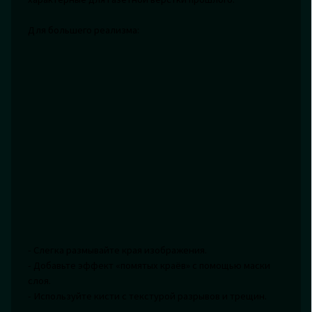
Для большего реализма:
- Слегка размывайте края изображения.
- Добавьте эффект «помятых краёв» с помощью маски
слоя.
- Используйте кисти с текстурой разрывов и трещин.