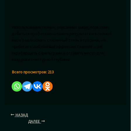
Использование техник, описанных выше, позволяет
добиться профессионального результата и в полной
мере реализовать старинный стиль в графике, не
прибегая к шаблонным эффектам. Главное — не
переборщить с фильтрами и оставить место для
воздуха и текстурной глубины.
Всего просмотров:
213
НАЗАД
ДАЛЕЕ