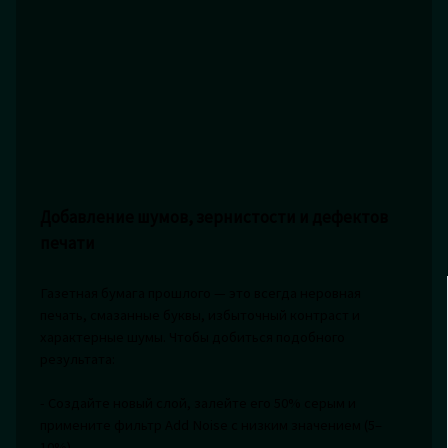
Добавление шумов, зернистости и дефектов
печати
Газетная бумага прошлого — это всегда неровная
печать, смазанные буквы, избыточный контраст и
характерные шумы. Чтобы добиться подобного
результата:
- Создайте новый слой, залейте его 50% серым и
примените фильтр Add Noise с низким значением (5–
10%).