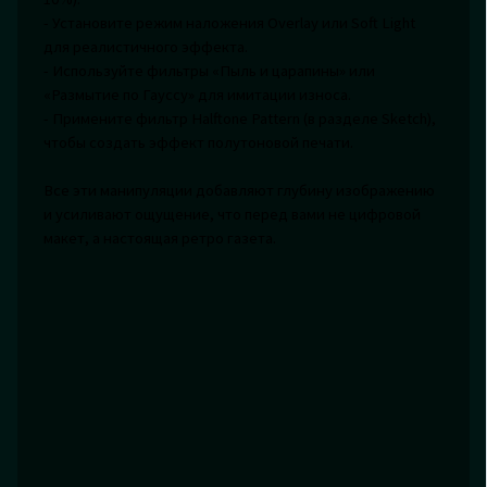
- Установите режим наложения Overlay или Soft Light
для реалистичного эффекта.
- Используйте фильтры «Пыль и царапины» или
«Размытие по Гауссу» для имитации износа.
- Примените фильтр Halftone Pattern (в разделе Sketch),
чтобы создать эффект полутоновой печати.
Все эти манипуляции добавляют глубину изображению
и усиливают ощущение, что перед вами не цифровой
макет, а настоящая ретро газета.