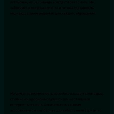
установке, наша команда всегда готова помочь. Мы
заботимся о каждом клиенте и готовы предложить
индивидуальное решение для каждого обращения.
Не упустите возможность изменить ваш дом с помощью
стильной и удобной модульной кухни от нашего
интернет-магазина. Ознакомьтесь с нашим
ассортиментом и выберите для себя лучшие варианты: