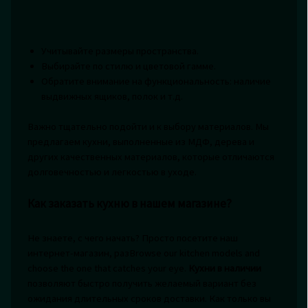
Учитывайте размеры пространства.
Выбирайте по стилю и цветовой гамме.
Обратите внимание на функциональность: наличие
выдвижных ящиков, полок и т.д.
Важно тщательно подойти и к выбору материалов. Мы
предлагаем кухни, выполненные из МДФ, дерева и
других качественных материалов, которые отличаются
долговечностью и легкостью в уходе.
Как заказать кухню в нашем магазине?
Не знаете, с чего начать? Просто посетите наш
интернет-магазин, разBrowse our kitchen models and
choose the one that catches your eye.
Кухни в наличии
позволяют быстро получить желаемый вариант без
ожидания длительных сроков доставки. Как только вы