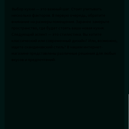
Выбор кухни — это важный шаг. Стоит учитывать
несколько факторов. В первую очередь, обратите
внимание на размеры помещения. Заранее замерьте
пространство, где будет стоять ваша новая кухня.
Следующий аспект — это стилистика. Вы хотите
классический или современный дизайн? Или, возможно,
ищете скандинавский стиль? В нашем интернет-
магазине представлены различные решения для любых
вкусов и предпочтений.