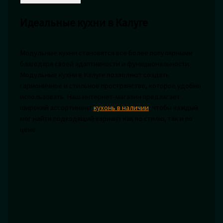
Идеальные кухни в Калуге
Модульные кухни становятся все более популярными
благодаря своей адаптивности и функциональности.
Модульные кухни в Калуге позволяют создать
гармоничное и стильное пространство, которое удобно
использовать. Наш интернет-магазин предлагает
широкий ассортимент
кухонь в наличии
, чтобы каждый
мог найти подходящий вариант как по стилю, так и по
цене.