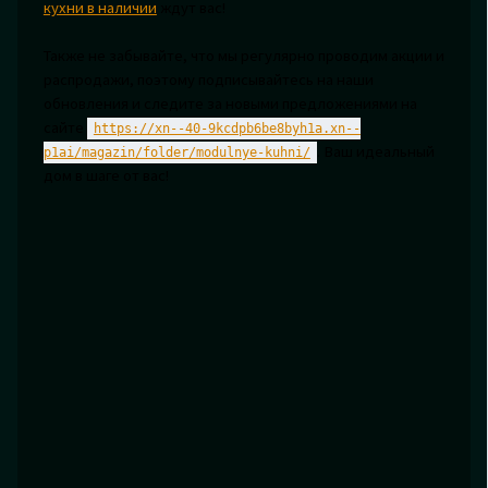
кухни в наличии
ждут вас!
Также не забывайте, что мы регулярно проводим акции и
распродажи, поэтому подписывайтесь на наши
обновления и следите за новыми предложениями на
сайте
https://xn--40-9kcdpb6be8byh1a.xn--
. Ваш идеальный
p1ai/magazin/folder/modulnye-kuhni/
дом в шаге от вас!