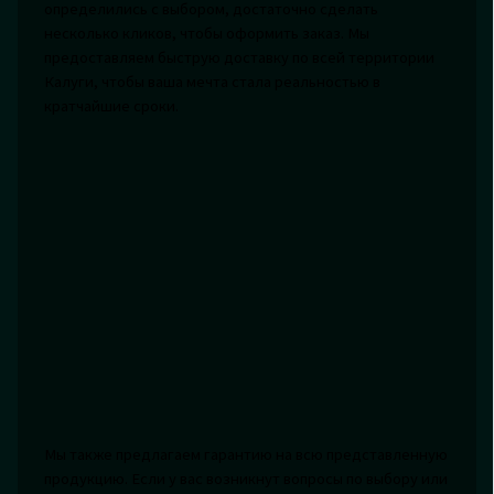
определились с выбором, достаточно сделать
несколько кликов, чтобы оформить заказ. Мы
предоставляем быструю доставку по всей территории
Калуги, чтобы ваша мечта стала реальностью в
кратчайшие сроки.
Мы также предлагаем гарантию на всю представленную
продукцию. Если у вас возникнут вопросы по выбору или