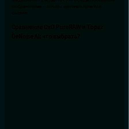
предназначена для работы с уже отредактированными
изображениями — только с оригинальными RAW-
файлами.
Сравнение DxO PureRAW и Topaz
DeNoise AI: что выбрать?