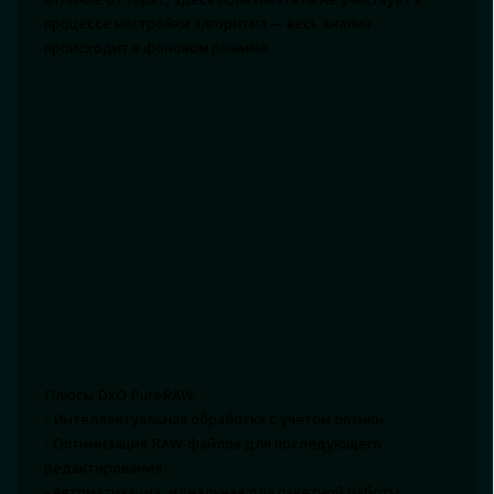
процессе настройки алгоритма — весь анализ
происходит в фоновом режиме.
Плюсы DxO PureRAW:
- Интеллектуальная обработка с учетом оптики
- Оптимизация RAW-файлов для последующего
редактирования
- Автоматизация, идеальная для пакетной работы