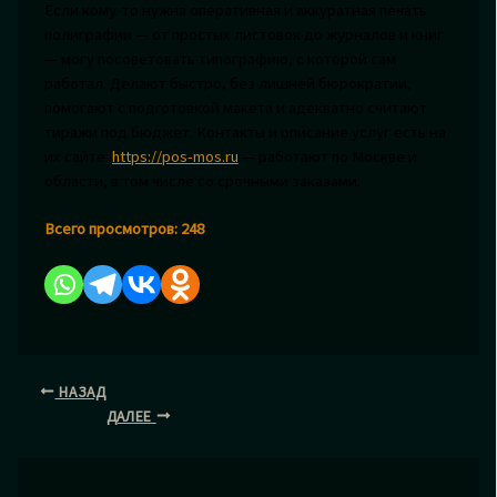
Если кому-то нужна оперативная и аккуратная печать
полиграфии — от простых листовок до журналов и книг
— могу посоветовать типографию, с которой сам
работал. Делают быстро, без лишней бюрократии,
помогают с подготовкой макета и адекватно считают
тиражи под бюджет. Контакты и описание услуг есть на
их сайте:
https://pos-mos.ru
— работают по Москве и
области, в том числе со срочными заказами.
Всего просмотров:
248
НАЗАД
ДАЛЕЕ