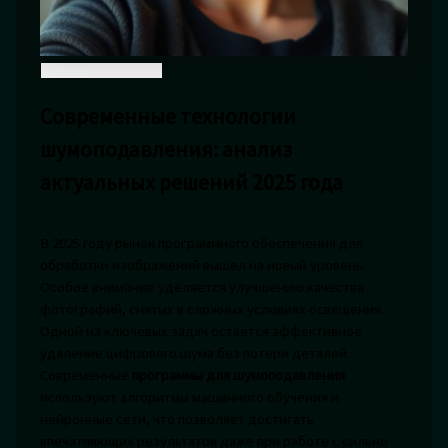
Современные технологии
шумоподавления: анализ
актуальных решений 2025 года
В 2025 году рынок программного обеспечения для
обработки изображений вышел на новый уровень.
Особое внимание уделяется улучшению качества
фотографий, снятых в сложных условиях освещения.
Одной из ключевых задач остается эффективное
удаление цифрового шума без потери деталей.
Современные
программы для шумоподавления
используют алгоритмы машинного обучения и
нейронные сети, что позволяет достигать
впечатляющих результатов даже при работе с сильно