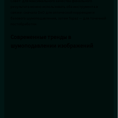
Совет: для максимального качества финального
результата можно использовать оба инструмента в
связке: сначала DxO для оптической коррекции и
базового шумоподавления, затем Topaz — для точечной
постобработки.
Современные тренды в
шумоподавлении изображений