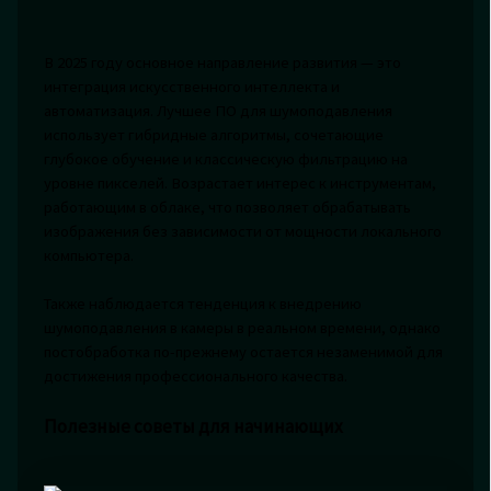
В 2025 году основное направление развития — это
интеграция искусственного интеллекта и
автоматизация. Лучшее ПО для шумоподавления
использует гибридные алгоритмы, сочетающие
глубокое обучение и классическую фильтрацию на
уровне пикселей. Возрастает интерес к инструментам,
работающим в облаке, что позволяет обрабатывать
изображения без зависимости от мощности локального
компьютера.
Также наблюдается тенденция к внедрению
шумоподавления в камеры в реальном времени, однако
постобработка по-прежнему остается незаменимой для
достижения профессионального качества.
Полезные советы для начинающих