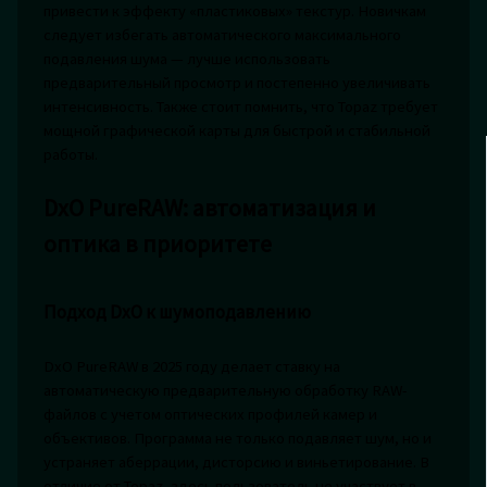
привести к эффекту «пластиковых» текстур. Новичкам
следует избегать автоматического максимального
подавления шума — лучше использовать
предварительный просмотр и постепенно увеличивать
интенсивность. Также стоит помнить, что Topaz требует
мощной графической карты для быстрой и стабильной
работы.
DxO PureRAW: автоматизация и
оптика в приоритете
Подход DxO к шумоподавлению
DxO PureRAW в 2025 году делает ставку на
автоматическую предварительную обработку RAW-
файлов с учетом оптических профилей камер и
объективов. Программа не только подавляет шум, но и
устраняет аберрации, дисторсию и виньетирование. В
отличие от Topaz, здесь пользователь не участвует в