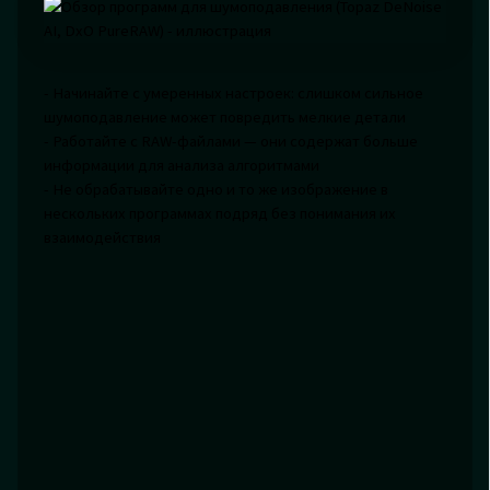
- Начинайте с умеренных настроек: слишком сильное
шумоподавление может повредить мелкие детали
- Работайте с RAW-файлами — они содержат больше
информации для анализа алгоритмами
- Не обрабатывайте одно и то же изображение в
нескольких программах подряд без понимания их
взаимодействия