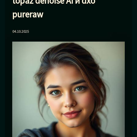
topaz denoise Ai и dxo
pureraw
04.10.2025