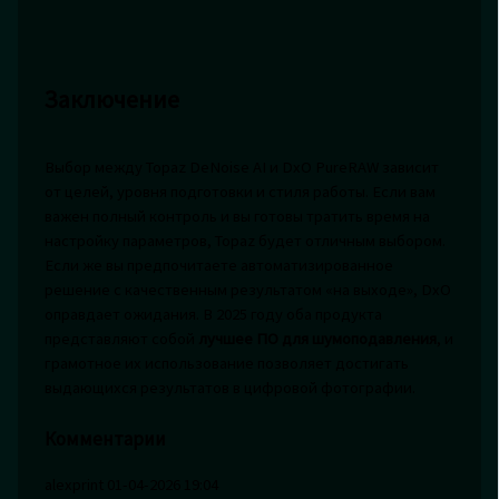
Заключение
Выбор между Topaz DeNoise AI и DxO PureRAW зависит
от целей, уровня подготовки и стиля работы. Если вам
важен полный контроль и вы готовы тратить время на
настройку параметров, Topaz будет отличным выбором.
Если же вы предпочитаете автоматизированное
решение с качественным результатом «на выходе», DxO
оправдает ожидания. В 2025 году оба продукта
представляют собой
лучшее ПО для шумоподавления
, и
грамотное их использование позволяет достигать
выдающихся результатов в цифровой фотографии.
Комментарии
alexprint
01-04-2026 19:04