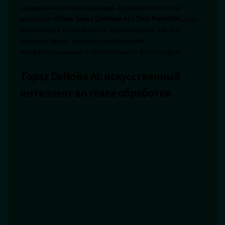
зашумленными исходниками. В данной статье мы
проведем
обзор Topaz DeNoise AI
и
DxO PureRAW
, двух
флагманов в этой области, и рассмотрим, как они
соответствуют текущим требованиям
профессиональных и любительских фотографов.
Topaz DeNoise AI: искусственный
интеллект во главе обработки