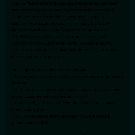
Вопрос
"как выбрать программу для шумоподавления"
зависит от задач и уровня подготовки пользователя.
Если приоритетом является ручной контроль и
выборочное подавление шума, то Topaz DeNoise AI
предоставит больше свободы. В то же время DxO
PureRAW отлично справляется с автоматической
обработкой большого количества RAW-файлов, что
делает его предпочтительным решением для тех, кто
ценит скорость и простоту.
Ниже приведены ключевые различия:
- Topaz ориентирован на точную настройку и творческий
подход
- DxO предлагает комплексную оптимизацию, включая
шумоподавление и коррекцию оптики
- Topaz требует больше ресурсов, но предоставляет
больше контроля
- DxO — идеален для начинающих пользователей,
работающих с RAW