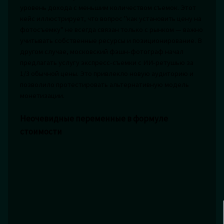
уровень дохода с меньшим количеством съемок. Этот
кейс иллюстрирует, что вопрос "как установить цену на
фотосъемку" не всегда связан только с рынком — важно
учитывать собственные ресурсы и позиционирование. В
другом случае, московский фэшн-фотограф начал
предлагать услугу экспресс-съемки с ИИ-ретушью за
1/3 обычной цены. Это привлекло новую аудиторию и
позволило протестировать альтернативную модель
монетизации.
Неочевидные переменные в формуле
стоимости