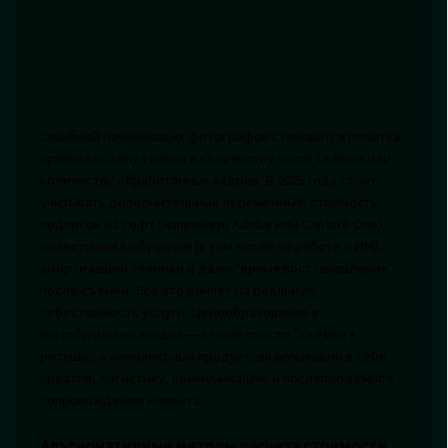
Ошибкой начинающих фотографов становится попытка
привязать цену только к количеству часов съёмки или
количеству обработанных кадров. В 2025 году стоит
учитывать дополнительные переменные: стоимость
подписок на софт (например, Adobe или Capture One),
инвестиции в обучение (в том числе по работе с ИИ),
амортизацию техники и даже "время восстановления"
после съемки. Всё это влияет на реальную
себестоимость услуги. Ценообразование в
фотобизнесе сегодня — это не просто "съёмка +
ретушь", а комплексный продукт, включающий в себя
креатив, логистику, коммуникацию и послепродажное
сопровождение клиента.
Альтернативные методы расчета стоимости