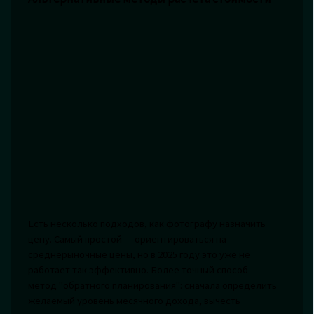
Есть несколько подходов, как фотографу назначить
цену. Самый простой — ориентироваться на
среднерыночные цены, но в 2025 году это уже не
работает так эффективно. Более точный способ —
метод "обратного планирования": сначала определить
желаемый уровень месячного дохода, вычесть