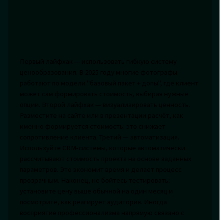
Первый лайфхак — использовать гибкую систему
ценообразования. В 2025 году многие фотографы
работают по модели "базовый пакет + допы", где клиент
может сам формировать стоимость, выбирая нужные
опции. Второй лайфхак — визуализировать ценность.
Разместите на сайте или в презентации расчёт, как
именно формируется стоимость: это снижает
сопротивление клиента. Третий — автоматизация.
Используйте CRM-системы, которые автоматически
рассчитывают стоимость проекта на основе заданных
параметров. Это экономит время и делает процесс
прозрачным. Наконец, не бойтесь тестировать:
установите цену выше обычной на один месяц и
посмотрите, как реагирует аудитория. Иногда
восприятие профессионализма напрямую связано с