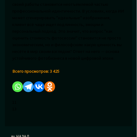
своей работы становится неотъемлемой частью
профессиональной идентичности. В условиях, когда ИИ
может сгенерировать "идеальные" изображения,
клиент всё чаще ищет подлинность, эмоции и
персональный подход. Это значит, что вопрос "как
оценить стоимость фотосессии" становится не просто
экономическим, но и философским: какую ценность вы
несёте в мир своим взглядом? Ответ на него — основа
устойчивого фотобизнеса в новой цифровой эпохе.
Всего просмотров:
3 425
11
13
НАЗАД