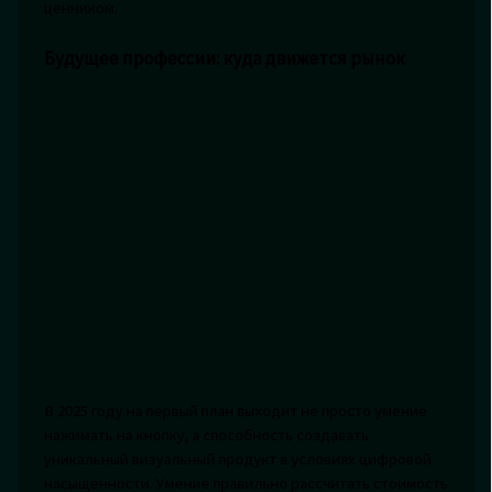
ценником.
Будущее профессии: куда движется рынок
В 2025 году на первый план выходит не просто умение
нажимать на кнопку, а способность создавать
уникальный визуальный продукт в условиях цифровой
насыщенности. Умение правильно рассчитать стоимость