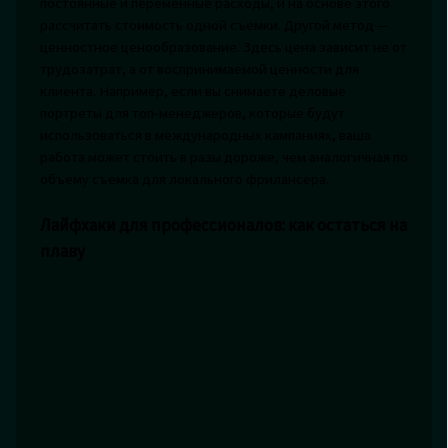
постоянные и переменные расходы, и на основе этого
рассчитать стоимость одной съемки. Другой метод —
ценностное ценообразование. Здесь цена зависит не от
трудозатрат, а от воспринимаемой ценности для
клиента. Например, если вы снимаете деловые
портреты для топ-менеджеров, которые будут
использоваться в международных кампаниях, ваша
работа может стоить в разы дороже, чем аналогичная по
объему съемка для локального фрилансера.
Лайфхаки для профессионалов: как остаться на
плаву