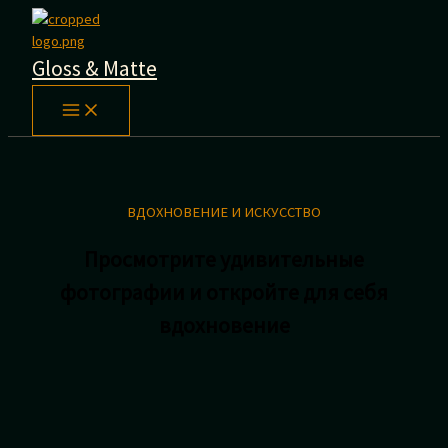
Перейти
к
содержимому
Gloss & Matte
ВДОХНОВЕНИЕ И ИСКУССТВО
Просмотрите удивительные
фотографии и откройте для себя
вдохновение