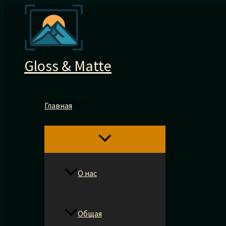
Перейти
к
содержимому
Gloss & Matte
Главная
О нас
Общая