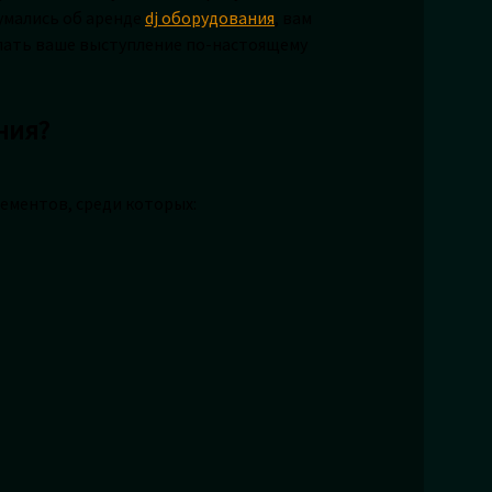
умались об аренде
dj оборудования
, вам
лать ваше выступление по-настоящему
ния?
ементов, среди которых: