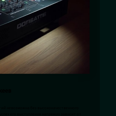
жеев
тий невозможна без высококачественного
успех его выступления напрямую зависит от