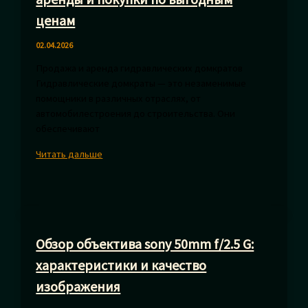
благополучия
ценам
02.04.2026
Продажа и аренда гидравлических домкратов
Гидравлические домкраты — это незаменимые
помощники в различных отраслях, от
автомобилестроения до строительства. Они
обеспечивают
Домкрат
Читать дальше
гидравлический
20
т
для
аренды
Обзор объектива sony 50mm f/2.5 G:
и
покупки
характеристики и качество
по
изображения
выгодным
ценам