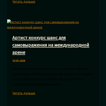
Где
Читать дальше
отметить
детский
день
рождения
чтобы
праздник
Артист конкурс шанс для
был
ярким
самовыражения на международной
арене
19.02.2026
Международные фестивали и конкурсы: событие
для каждого Международные фестивали и конкурсы
– это великолепная возможность для детей и
взрослых продемонстрировать
Артист
Читать дальше
конкурс
шанс