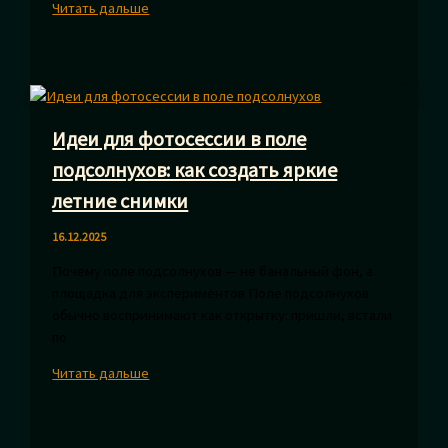
Идеи
Читать дальше
для
фотосессии
в
стиле
стимпанк
Идеи для фотосессии в поле
с
моделью:
подсолнухов: как создать яркие
креативные
летние снимки
образы
16.12.2025
Почему поле подсолнухов — не банальный фон, а
площадка для экспериментов Поле подсолнухов
обычно воспринимают как открытку: пришли, встали
по
Идеи
Читать дальше
для
фотосессии
в