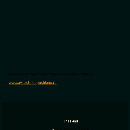
Ветровое стекло что такое Ветровое стекло
www.avtosteklapushkino.ru
.
Главная