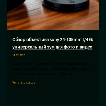
Обзор объектива sony 24-105mm f/4 G:
универсальный зум для фото и видео
11.12.2025
Общие впечатления и место объектива в системе
Sony 24-105mm f/4 G давно стал «рабочей лошадкой»
для беззеркальной системы E-mount, и
Обзор
Читать дальше
объектива
sony
24-
105mm