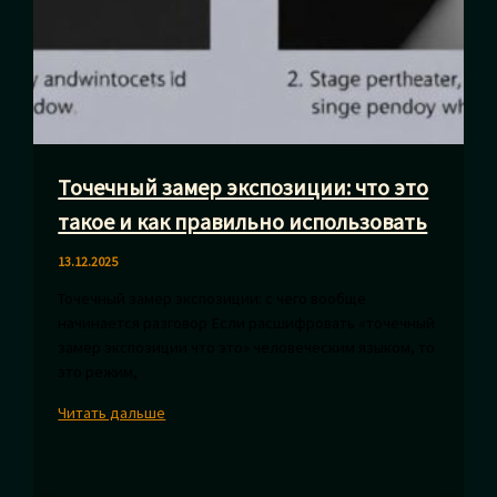
Точечный замер экспозиции: что это
такое и как правильно использовать
13.12.2025
Точечный замер экспозиции: с чего вообще
начинается разговор Если расшифровать «точечный
замер экспозиции что это» человеческим языком, то
это режим,
Точечный
Читать дальше
замер
экспозиции:
что