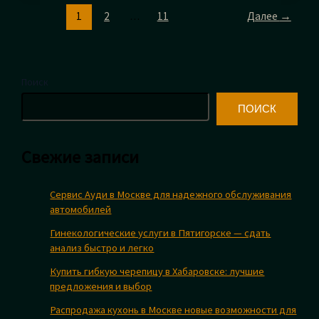
f/4
1
2
…
11
Далее
→
G:
универсальный
зум
для
Поиск
фото
и
ПОИСК
видео
Свежие записи
Сервис Ауди в Москве для надежного обслуживания
автомобилей
Гинекологические услуги в Пятигорске — сдать
анализ быстро и легко
Купить гибкую черепицу в Хабаровске: лучшие
предложения и выбор
Распродажа кухонь в Москве новые возможности для