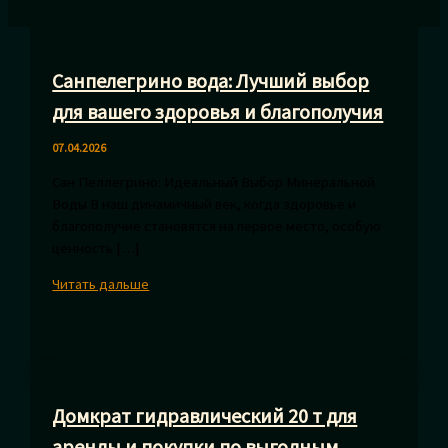
Санпелегрино вода: Лучший выбор
для вашего здоровья и благополучия
07.04.2026
Сан Пеллегрино: Идеальный Выбор Минеральной
Воды В наш динамичный век, когда здоровье и
благополучие становятся на первое место, особую
ценность […]
Санпелегрино
Читать дальше
вода:
Лучший
выбор
для
вашего
Домкрат гидравлический 20 т для
здоровья
и
аренды и покупки по выгодным