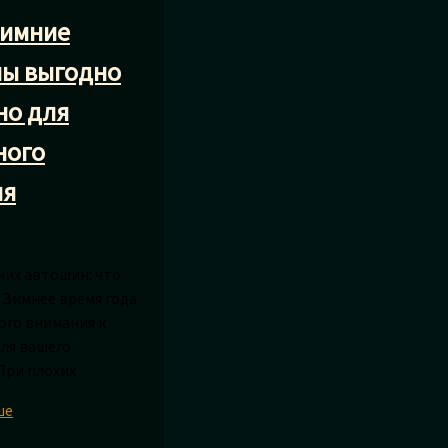
зимние
ы выгодно
но для
ного
ия
их автошин: что
 Зимнее время года
ого внимания к
ля вашего
При плохих
ше