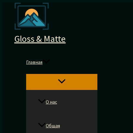
Перейти
к
содержимому
Gloss & Matte
Главная
О нас
Общая