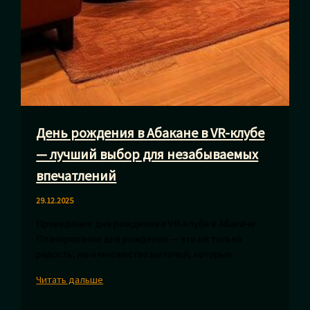
День рождения в Абакане в VR-клубе
— лучший выбор для незабываемых
впечатлений
29.12.2025
Проведение дня рождения в VR-клубе в Абакане
Планирование дня рождения — это не только
радость, но и множество мелочей, которые
День
Читать дальше
рождения
в