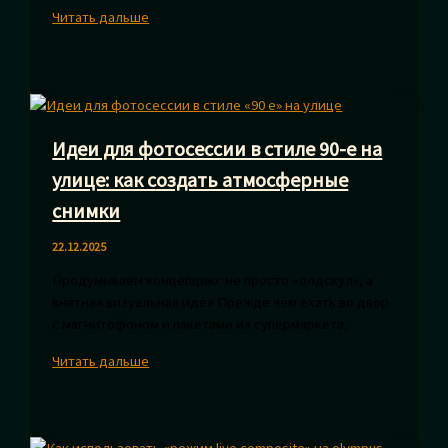
Эффект
Читать дальше
радужных
бликов:
как
сделать
яркие
Идеи для фотосессии в стиле 90-е на
переливы
света
улице: как создать атмосферные
на
снимки
фото
22.12.2025
Продумываем концепцию: не просто «олдскул», а
внятная визуальная идея Прежде чем ехать во двор
с магнитофоном и пакетами из супермаркета,
Идеи
Читать дальше
для
фотосессии
в
стиле