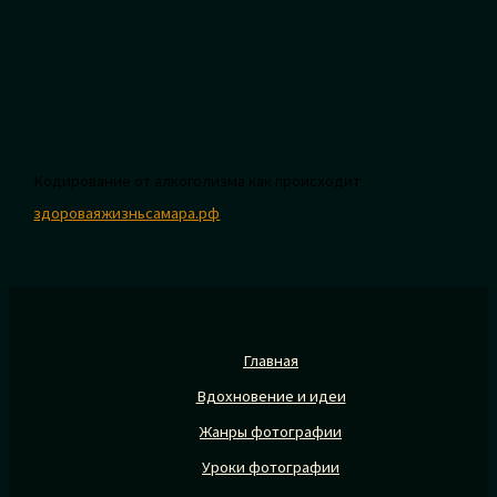
Кодирование от алкоголизма как происходит
здороваяжизньсамара.рф
.
Главная
Вдохновение и идеи
Жанры фотографии
Уроки фотографии