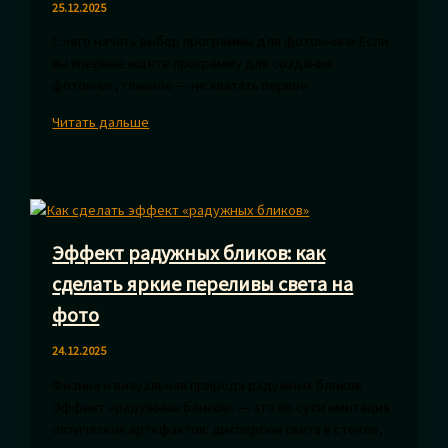
25.12.2025
С чего начать выбор программы для фотокниги Если
вы впервые ищете программу для создания
фотокниг, главное — не хватать первое
Обзор
Читать дальше
программ
для
создания
фотокниг:
лучшие
Эффект радужных бликов: как
решения
для
сделать яркие переливы света на
оформления
фото
24.12.2025
Физика и визуальная природа радужных бликов
Эффект «радужных бликов» — это по сути имитация
оптических артефактов: дисперсии света в стекле,