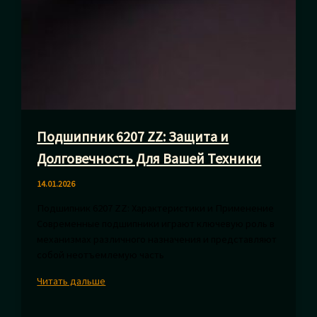
Подшипник 6207 ZZ: Защита и
Долговечность Для Вашей Техники
14.01.2026
Подшипник 6207 ZZ: Характеристики и Применение
Современные подшипники играют ключевую роль в
механизмах различного назначения и представляют
собой неотъемлемую часть
Подшипник
Читать дальше
6207
ZZ: