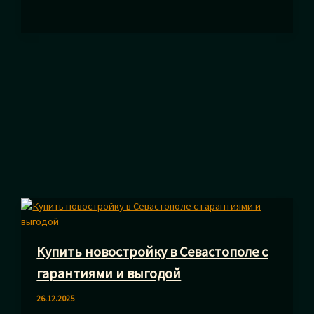
Абакане
в
VR-
клубе
—
лучший
выбор
для
незабываемых
впечатлений
Купить новостройку в Севастополе с
гарантиями и выгодой
26.12.2025