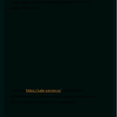
своих услуг, и только самые креативные из них
добьются успеха.
На сайте
https://sale-server.ru/
можно найти
информацию о текущих акциях и распродажах, что
делает покупки еще более выгодными.