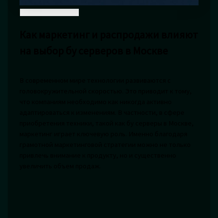
Как маркетинг и распродажи влияют
на выбор бу серверов в Москве
В современном мире технологии развиваются с
головокружительной скоростью. Это приводит к тому,
что компаниям необходимо как никогда активно
адаптироваться к изменениям. В частности, в сфере
приобретения техники, такой как бу серверы в Москве,
маркетинг играет ключевую роль. Именно благодаря
грамотной маркетинговой стратегии можно не только
привлечь внимание к продукту, но и существенно
увеличить объем продаж.