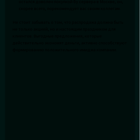
остался доволен покупкой бу сервера в Москве, он,
скорее всего, порекомендует вас своим коллегам.
Не стоит забывать о том, что распродажа должна быть
не только акцией, но и настоящим праздником для
клиентов. Выгодные предложения, которые
действительно экономят деньги, активно способствуют
формированию положительного имиджа компании.