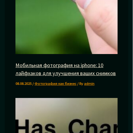
Мобильная фотография на iphone: 10
лайфхаков для улучшения ваших снимков
08.08.2025
/
Фотография как бизнес
/ By
admin