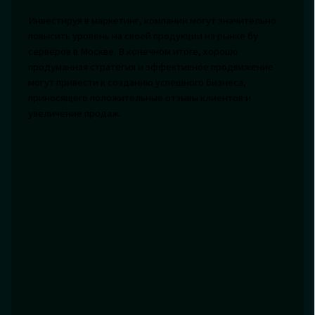
Инвестируя в маркетинг, компании могут значительно
повысить уровень на своей продукции на рынке бу
серверов в Москве. В конечном итоге, хорошо
продуманная стратегия и эффективное продвижение
могут привести к созданию успешного бизнеса,
приносящего положительные отзывы клиентов и
увеличение продаж.