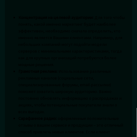
Концентрация на целевой аудитории:
Для того чтобы
понять, какой именно маркетинг будет наиболее
эффективен, необходимо сначала определить, кто
именно является Вашими клиентами. Например, для
небольших компаний могут подойти модели
серверов с минимальными характеристиками, тогда
как для крупных организаций потребуются более
мощные решения.
Грамотная реклама:
Использование различных
рекламных каналов (социальные сети,
специализированные форумы, email-рассылки)
поможет охватить широкую аудиторию. Важно
постоянно обновлять информацию о распродажах и
акциях, чтобы потенциальные покупатели знали о
всех выгодах.
Сарафанное радио:
оформленные положительные
отзывы о вашем сервисе и продукции – это отличный
способ привлечь новых клиентов. Если клиент