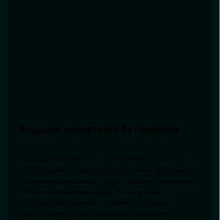
Будущее маркетинга бу серверов
С каждым годом спрос на технологии только растет,
поэтому важно оставаться на волне новых тенденций в
маркетинге и продажах. Следует обратить внимание не
только на проведение акций, но и на анализ
потребностей клиентов, что позволит готовить
предложения, соответствующие их ожиданиям.