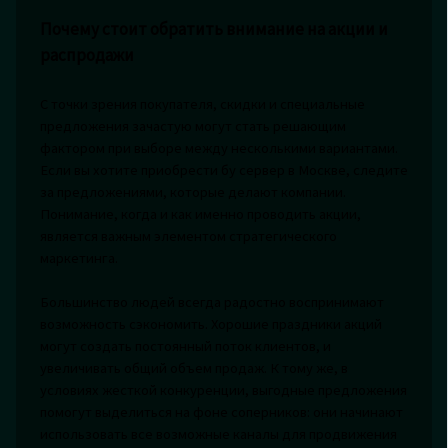
Почему стоит обратить внимание на акции и
распродажи
С точки зрения покупателя, скидки и специальные
предложения зачастую могут стать решающим
фактором при выборе между несколькими вариантами.
Если вы хотите приобрести бу сервер в Москве, следите
за предложениями, которые делают компании.
Понимание, когда и как именно проводить акции,
является важным элементом стратегического
маркетинга.
Большинство людей всегда радостно воспринимают
возможность сэкономить. Хорошие праздники акций
могут создать постоянный поток клиентов, и
увеличивать общий объем продаж. К тому же, в
условиях жесткой конкуренции, выгодные предложения
помогут выделиться на фоне соперников: они начинают
использовать все возможные каналы для продвижения