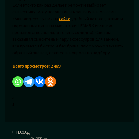
Если кто-то как раз делает ремонт и выбирает
сантехнику, могу посоветовать заглянуть в магазин
«Аквалидер» – у них на
сайте
удобный каталог, акции и
нормальные цены на смесители LEMARK (чешское
производство, выглядят очень солидно). Сам там
заказывал смеситель и пару аксессуаров для ванной,
всё привезли быстро и без брака, плюс можно заказать
обратный звонок, если есть вопросы по подбору.
Всего просмотров:
2 489
5
1
НАЗАД