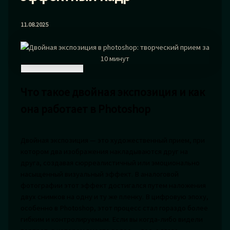
11.08.2025
Что такое двойная экспозиция и как
она работает в Photoshop
Двойная экспозиция — это художественный прием, при
котором два изображения накладываются друг на
друга, создавая сюрреалистичный или эмоционально
насыщенный визуальный эффект. В аналоговой
фотографии этот эффект достигался путем наложения
двух снимков на одну и ту же пленку. В цифровую эпоху,
особенно в Photoshop, этот процесс стал гораздо более
гибким и контролируемым. Если вы когда-либо видели