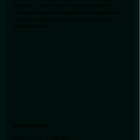
экспозиция — это не просто технический прием, а
инструмент визуального мышления, который делает
Photoshop по-настоящему мощным средством для
креативной работы.
Комментарии
SergeyHome
27-05-2026 10:17