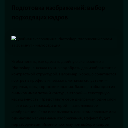
Подготовка изображений: выбор
подходящих кадров
Чтобы понять, как сделать двойную экспозицию в
Photoshop, сначала нужно подобрать два изображения с
контрастной структурой. Например, хорошо сочетаются
портрет в профиль и пейзаж с четкими силуэтами —
деревья, горы, городские здания. Важно, чтобы один из
снимков имел четкий контур, а второй — текстурную
насыщенность. Представьте себе диаграмму: один слой
— это силуэт (маска), а второй — заполняющее
изображение. Если использовать слишком сложные или
одинаково насыщенные изображения, эффект будет
неразборчивым. Именно поэтому при выборе кадров