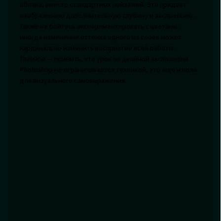
облака, вместо стандартных пейзажей. Это придает
изображению дополнительную глубину и экспрессию.
Также не бойтесь экспериментировать с цветами:
иногда изменение оттенка одного из слоев может
кардинально изменить восприятие всей работы.
Главное — помнить, что урок по двойной экспозиции
Photoshop не ограничивается техникой, это еще и поле
для визуального самовыражения.