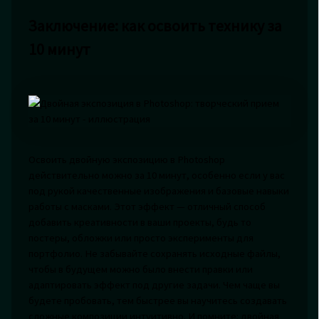
Заключение: как освоить технику за
10 минут
Освоить двойную экспозицию в Photoshop
действительно можно за 10 минут, особенно если у вас
под рукой качественные изображения и базовые навыки
работы с масками. Этот эффект — отличный способ
добавить креативности в ваши проекты, будь то
постеры, обложки или просто эксперименты для
портфолио. Не забывайте сохранять исходные файлы,
чтобы в будущем можно было внести правки или
адаптировать эффект под другие задачи. Чем чаще вы
будете пробовать, тем быстрее вы научитесь создавать
сложные композиции интуитивно. И помните: двойная