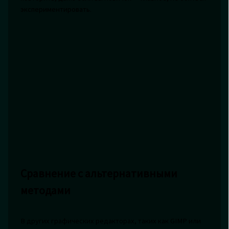
экспериментировать.
Сравнение с альтернативными
методами
В других графических редакторах, таких как GIMP или