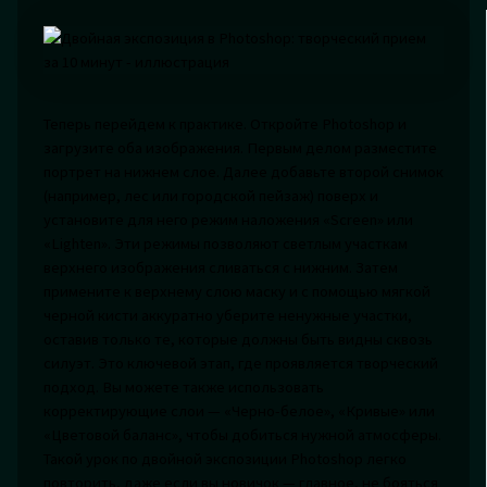
Теперь перейдем к практике. Откройте Photoshop и
загрузите оба изображения. Первым делом разместите
портрет на нижнем слое. Далее добавьте второй снимок
(например, лес или городской пейзаж) поверх и
установите для него режим наложения «Screen» или
«Lighten». Эти режимы позволяют светлым участкам
верхнего изображения сливаться с нижним. Затем
примените к верхнему слою маску и с помощью мягкой
черной кисти аккуратно уберите ненужные участки,
оставив только те, которые должны быть видны сквозь
силуэт. Это ключевой этап, где проявляется творческий
подход. Вы можете также использовать
корректирующие слои — «Черно-белое», «Кривые» или
«Цветовой баланс», чтобы добиться нужной атмосферы.
Такой урок по двойной экспозиции Photoshop легко
повторить, даже если вы новичок — главное, не бояться