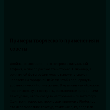
Примеры творческого применения и
советы
Двойная экспозиция — это не просто визуальный
эффект, а способ рассказать историю. Например, в
рекламной фотографии можно наложить силуэт
человека на городской пейзаж, чтобы подчеркнуть
урбанистический стиль жизни. В музыкальных обложках
часто используют портреты, заполненные природными
текстурами, чтобы создать настроение или метафору.
Один из интересных творческих приемов в Photoshop —
это использование текстур, таких как дым, вода или