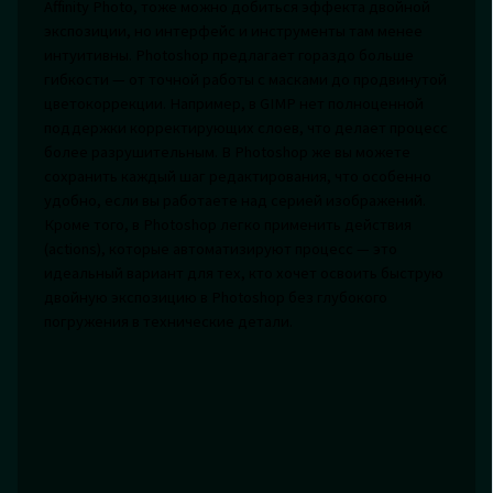
Affinity Photo, тоже можно добиться эффекта двойной
экспозиции, но интерфейс и инструменты там менее
интуитивны. Photoshop предлагает гораздо больше
гибкости — от точной работы с масками до продвинутой
цветокоррекции. Например, в GIMP нет полноценной
поддержки корректирующих слоев, что делает процесс
более разрушительным. В Photoshop же вы можете
сохранить каждый шаг редактирования, что особенно
удобно, если вы работаете над серией изображений.
Кроме того, в Photoshop легко применить действия
(actions), которые автоматизируют процесс — это
идеальный вариант для тех, кто хочет освоить быструю
двойную экспозицию в Photoshop без глубокого
погружения в технические детали.