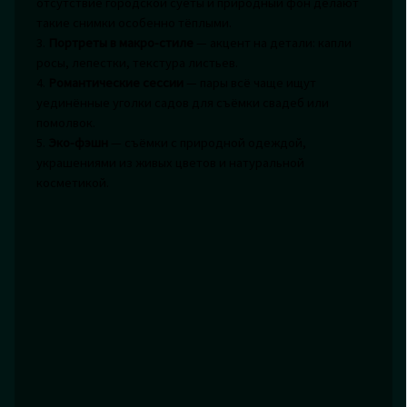
отсутствие городской суеты и природный фон делают
такие снимки особенно тёплыми.
3.
Портреты в макро-стиле
— акцент на детали: капли
росы, лепестки, текстура листьев.
4.
Романтические сессии
— пары всё чаще ищут
уединённые уголки садов для съёмки свадеб или
помолвок.
5.
Эко-фэшн
— съёмки с природной одеждой,
украшениями из живых цветов и натуральной
косметикой.