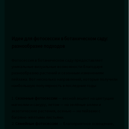
Идеи для фотосессии в ботаническом саду:
разнообразие подходов
Фотосессия в ботаническом саду предоставляет
уникальные визуальные возможности благодаря
разнообразию растений и сезонным изменениям
пейзажа. Вот несколько направлений, которые получили
наибольшую популярность в последние годы:
1.
Сезонные фотосессии
— весной акцент на цветущие
магнолии и сакуру, летом — на зелёные аллеи и
экзотические растения, осенью — на пейзажи с
багряно-жёлтыми листьями.
2.
Семейные фотосессии
— благоприятное освещение,