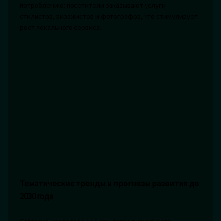
потреблению: посетители заказывают услуги
стилистов, визажистов и фотографов, что стимулирует
рост локального сервиса.
Тематические тренды и прогнозы развития до
2030 года
Согласно исследованию агентства визуального