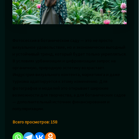
Фотосессия в ботаническом саду — это не просто
визуальное удовольствие, но и экономически выгодный
и устойчивый тренд, который будет только укрепляться.
В условиях урбанизации и цифровизации запрос на
органичную, природную эстетику возрастает.
Индустрия визуального контента, маркетинга и даже
туризма адаптируется к этому изменению. Для
фотографов и моделей это открывает широкие
возможности для творчества, а для ботанических садов
— дополнительный источник финансирования и
популяризации.
Всего просмотров:
158