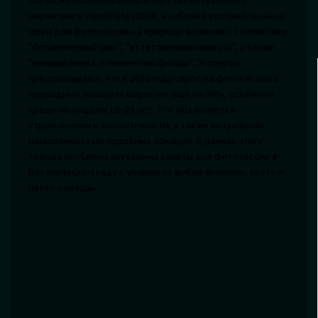
маркетинга VisualData (2024), наиболее востребованные
идеи для фотосессии на природе включают стилистику
"ботанический шик", "естественная невеста", а также
"минимализм с элементами флоры". Эксперты
предсказывают, что к 2030 году спрос на фотосессии в
природных локациях вырастет ещё на 30%, особенно
среди молодёжи 18–29 лет. Это объясняется
стремлением к экологичности, а также визуальной
насыщенностью подобных локаций. В рамках этого
тренда особенно актуальны советы для фотосессии в
ботаническом саду с упором на выбор времени, света и
цвета одежды.