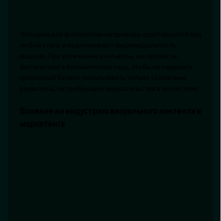
Эти идеи для фотосессии на природе адаптируются под
любой стиль и подчеркивают индивидуальность
модели. При этом важно учитывать, как провести
фотосессию в ботаническом саду, чтобы не нарушить
природный баланс: использовать только съёмочные
реквизиты, не требующие вмешательства в экосистему.
Влияние на индустрию визуального контента и
маркетинга