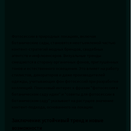
Фотосессии в природных локациях, включая
ботанические сады, становятся неотъемлемой частью
контент-стратегий модных брендов, свадебных
агентств и инфлюенсеров. Визуальные тренды
смещаются в сторону органичных фонов, приглушённых
тонов и естественного освещения. Это влияет на работу
стилистов, декораторов и даже производителей
одежды, учитывающих фон фотосессий при разработке
коллекций. Поисковый интерес к фразам "фотосессия в
ботаническом саду идеи" и "советы для фотосессии в
ботаническом саду" указывает на растущее значение
контент-подхода, основанного на локации.
Заключение: устойчивый тренд и новые
возможности