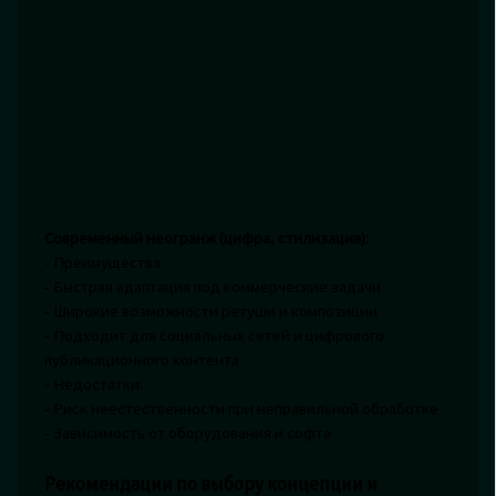
Современный неогранж (цифра, стилизация):
- Преимущества:
- Быстрая адаптация под коммерческие задачи
- Широкие возможности ретуши и композиции
- Подходит для социальных сетей и цифрового
публикационного контента
- Недостатки:
- Риск неестественности при неправильной обработке
- Зависимость от оборудования и софта
Рекомендации по выбору концепции и