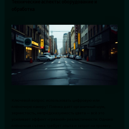
Технические аспекты: оборудование и
обработка
Ключевой вопрос: использовать цифровую или
плёночную камеру? Плёнка даёт органичный шум,
зернистость, непредсказуемость цвета — всё это
усиливает эффект «грязной» реалистичности. Однако
плёночная съёмка требует опыта и затрат на проявку.