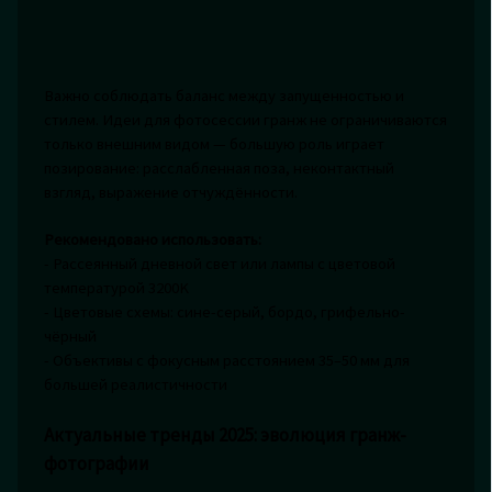
Важно соблюдать баланс между запущенностью и
стилем. Идеи для фотосессии гранж не ограничиваются
только внешним видом — большую роль играет
позирование: расслабленная поза, неконтактный
взгляд, выражение отчуждённости.
Рекомендовано использовать:
- Рассеянный дневной свет или лампы с цветовой
температурой 3200K
- Цветовые схемы: сине-серый, бордо, грифельно-
чёрный
- Объективы с фокусным расстоянием 35–50 мм для
большей реалистичности
Актуальные тренды 2025: эволюция гранж-
фотографии