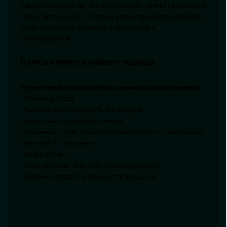
Однако чрезмерная чёткость может «убить» настроение
гранж-фотосессии. Поэтому важно применять фильтры,
градиенты и программную зернистость в
постобработке.
Плюсы и минусы каждого подхода
Аутентичный гранж (плёнка, минимальная постановка):
- Преимущества:
- Высокая достоверность атмосферы
- Уникальность каждой съёмки
- Отличная стилистическая совместимость с винтажной
одеждой и локациями
- Недостатки:
- Ограниченная гибкость в постобработке
- Высокие затраты и сложность процесса