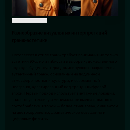
Разнообразие визуальных интерпретаций
гранж-эстетики
Фотосессия в стиле гранж требует понимания не только
эстетики 90-х, но и гибкости в выборе художественного
подхода. Существует два доминирующих направления:
аутентичный гранж, основанный на подлинной
атмосфере постпанк-культуры, и современный
неогранж, адаптированный под тренды цифровой
эпохи. Первый подход использует винтажные локации,
аналоговую технику и минимальное вмешательство в
постобработке. Второй — более стилизован, с акцентом
на цветокоррекцию, драматическое освещение и
цифровые фильтры.