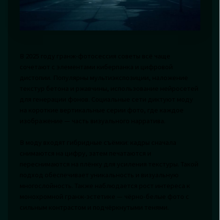
В 2025 году гранж-фотосессия советы всё чаще
сочетают с элементами киберпанка и цифровой
дистопии. Популярны мультиэкспозиции, наложение
текстур бетона и ржавчины, использование нейросетей
для генерации фонов. Социальные сети диктуют моду
на короткие вертикальные серии фото, где каждое
изображение — часть визуального нарратива.
В моду входят гибридные съёмки: кадры сначала
снимаются на цифру, затем печатаются и
переснимаются на плёнку для усиления текстуры. Такой
подход обеспечивает уникальность и визуальную
многослойность. Также наблюдается рост интереса к
монохромной гранж-эстетике — чёрно-белые фото с
сильным контрастом и подчёркнутыми тенями.