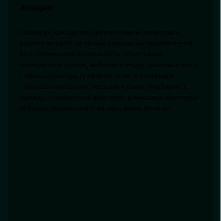
локации
Планируя, как сделать фотосессию в стиле гранж,
важно учитывать не только визуальные предпочтения,
но и технические возможности. Если съёмка
проводится в городе, выбирайте индустриальные зоны,
старые подъезды, граффити-зоны. В интерьере —
заброшенные здания, чердаки, гаражи. Подбирайте
одежду с изношенной фактурой: джинсовка, клетчатые
рубашки, рваные колготки, массивные ботинки.