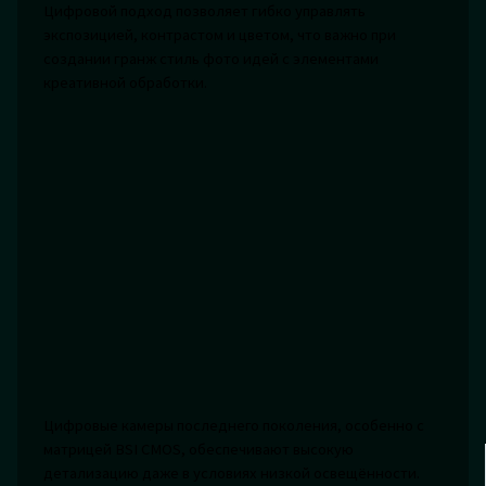
Цифровой подход позволяет гибко управлять
экспозицией, контрастом и цветом, что важно при
создании гранж стиль фото идей с элементами
креативной обработки.
Цифровые камеры последнего поколения, особенно с
матрицей BSI CMOS, обеспечивают высокую
детализацию даже в условиях низкой освещённости.