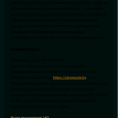
культурного контекста. Независимо от выбора — будь то
аутентичный или стилизованный подход — ключевым
остаётся передача духа непринуждённости, протеста и
урбанистической эстетики. Учитывая современные
тренды и технические возможности, границы жанра
расширяются, позволяя реализовать самые
нестандартные гранж фотосессия советы на практике.
Комментарии
stroymaster_by
13-05-2026 09:28
Если кто сейчас в поиске пиломатериалов и
стройматериалов по нормальным ценам в Минске,
посмотрите магазин тут:
https://strvmeste.by
. У них
большой выбор доски, бруса и прочих материалов, плюс
делают доставку по всей Беларуси. Можно сразу
позвонить и уточнить наличие по телефону +375 (29) 650-
51-63 — ребята оперативно отвечают и помогают с
подбором под конкретные задачи.
Всего просмотров:
182