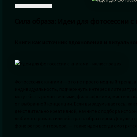
Сила образа: Идеи для фотосессии с
Книги как источник вдохновения и визуально
Фотосессия с книгами — это не просто модный тренд,
индивидуальность, подчеркнуть интерес к литературе
могут быть романтичными, философскими, мистически
от выбранной концепции. Если вы задумываетесь, как 
действительно креативной, начните с подбора истори
любимого романа или обыграть образ героя. Девушка 
фоне ретро-интерьера, — такие идеи всегда смотрятс