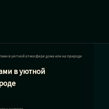
игами в уютной атмосфере дома или на природе
гами в уютной
роде