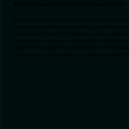
Вдохновляющие примеры и реальные кейсы
Яркий пример — фотопроект «Люди и книги» московск
портрет раскрывает связь человека с его любимым про
томиком Достоевского в старинном кресле, окружённ
получилась атмосферная, глубокая работа. Другой кейс
ходу, в метро и на автобусной остановке. Это напомина
природе или в городе может быть не менее выразитель