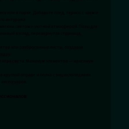
есу или в парке. Добавьте плед, термос с чаем и
го антуража.
 мягким светом и уютной атмосферой. Позы для
мчивый взгляд, перевёрнутая страница,
етер или разбросанные листы, создавая
адру.
и игра света. Минимум элементов — максимум
в круглой оправе и полка с энциклопедиями.
аксессуаров.
ессионалов