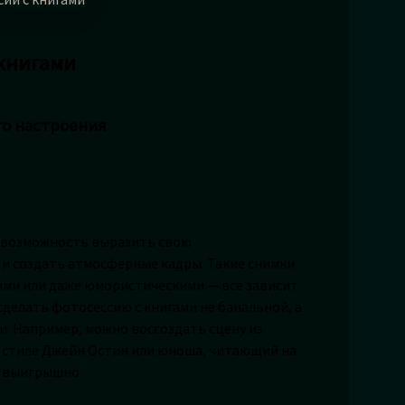
 книгами
го настроения
 а возможность выразить свою
 и создать атмосферные кадры. Такие снимки
ми или даже юмористическими — всё зависит
сделать фотосессию с книгами не банальной, а
и. Например, можно воссоздать сцену из
в стиле Джейн Остин или юноша, читающий на
я выигрышно.