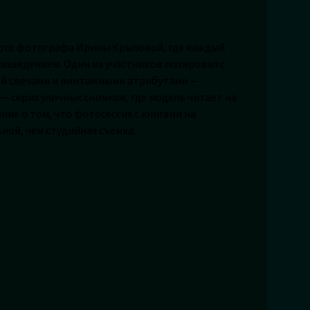
ого фотографа Ирины Крыловой, где каждый
изведением. Один из участников позировал с
ый свечами и винтажными атрибутами —
 — серия уличных снимков, где модель читает на
ние о том, что фотосессия с книгами на
ной, чем студийная съёмка.