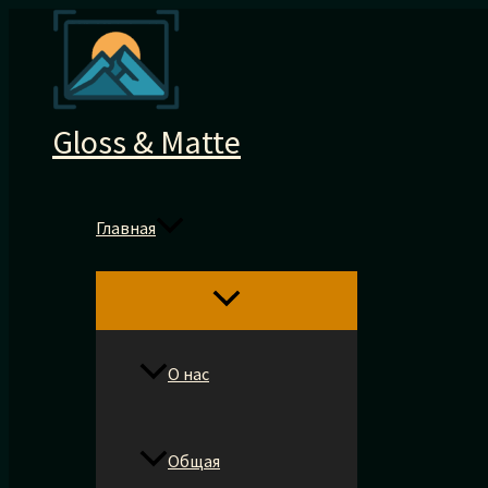
Перейти
к
содержимому
Gloss & Matte
Главная
О нас
Общая