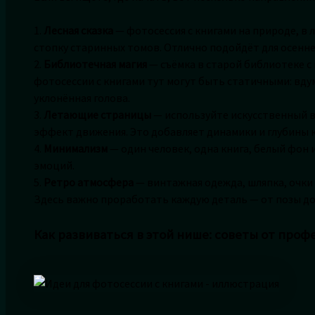
1.
Лесная сказка
— фотосессия с книгами на природе, в л
стопку старинных томов. Отлично подойдёт для осенне
2.
Библиотечная магия
— съёмка в старой библиотеке с
фотосессии с книгами тут могут быть статичными: вду
уклонённая голова.
3.
Летающие страницы
— используйте искусственный в
эффект движения. Это добавляет динамики и глубины к
4.
Минимализм
— один человек, одна книга, белый фон 
эмоций.
5.
Ретро атмосфера
— винтажная одежда, шляпка, очки 
Здесь важно проработать каждую деталь — от позы до 
Как развиваться в этой нише: советы от проф