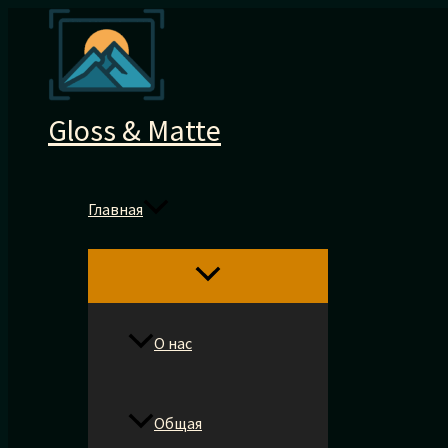
Перейти
к
содержимому
Gloss & Matte
Главная
О нас
Общая