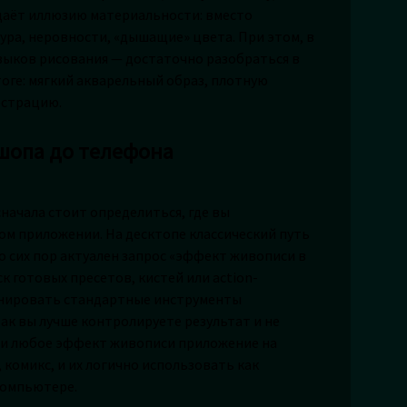
 даёт иллюзию материальности: вместо
ура, неровности, «дышащие» цвета. При этом, в
авыков рисования — достаточно разобраться в
тоге: мягкий акварельный образ, плотную
юстрацию.
шопа до телефона
начала стоит определиться, где вы
ом приложении. На десктопе классический путь
о сих пор актуален запрос «эффект живописи в
 готовых пресетов, кистей или action-
инировать стандартные инструменты
к вы лучше контролируете результат и не
чти любое эффект живописи приложение на
 комикс, и их логично использовать как
компьютере.