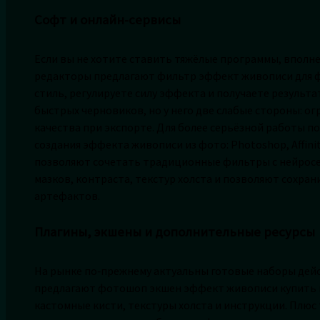
Софт и онлайн-сервисы
Если вы не хотите ставить тяжёлые программы, вполн
редакторы предлагают фильтр эффект живописи для ф
стиль, регулируете силу эффекта и получаете результат
быстрых черновиков, но у него две слабые стороны: о
качества при экспорте. Для более серьёзной работы 
создания эффекта живописи из фото: Photoshop, Affini
позволяют сочетать традиционные фильтры с нейросе
мазков, контраста, текстур холста и позволяют сохра
артефактов.
Плагины, экшены и дополнительные ресурсы
На рынке по‑прежнему актуальны готовые наборы дейс
предлагают фотошоп экшен эффект живописи купить в 
кастомные кисти, текстуры холста и инструкции. Плюс 