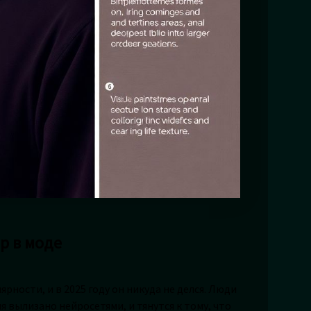
р в моде
ности, и в 2025 году он никуда не делся. Люди
я вылизано нейросетями, и тянутся к тому, что