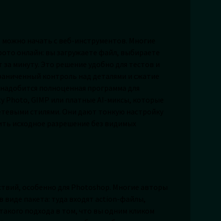
е можно начать с веб-инструментов. Многие
ото онлайн: вы загружаете файл, выбираете
 за минуту. Это решение удобно для тестов и
граниченный контроль над деталями и сжатие
понадобится полноценная программа для
ty Photo, GIMP или платные AI-миксы, которые
тевыми стилями. Они дают тонкую настройку
нить исходное разрешение без видимых
твий, особенно для Photoshop. Многие авторы
виде пакета: туда входят action-файлы,
такого подхода в том, что вы одним кликом