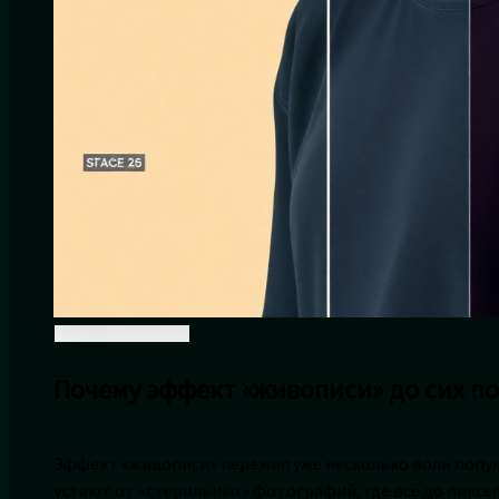
Почему эффект «живописи» до сих по
Эффект «живописи» пережил уже несколько волн популяр
устают от «стерильных» фотографий, где всё до пиксел