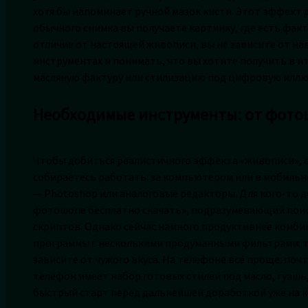
хотя бы напоминает ручной мазок кисти. Этот эффект
обычного снимка вы получаете картинку, где есть факт
отличие от настоящей живописи, вы не зависите от н
инструментах и понимать, что вы хотите получить в и
масляную фактуру или стилизацию под цифровую илл
Необходимые инструменты: от фото
Чтобы добиться реалистичного эффекта «живописи», с
собираетесь работать: за компьютером или в мобильн
— Photoshop или аналоговые редакторы. Для кого-то д
фотошопе бесплатно скачать», подразумевающий поиск
скриптов. Однако сейчас намного продуктивнее комб
программы с несколькими продуманными фильтрами: та
зависите от чужого вкуса. На телефоне всё проще: по
телефон имеет набор готовых стилей под масло, гуашь,
быстрый старт перед дальнейшей доработкой уже на 