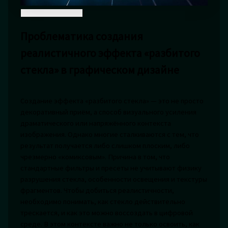
Проблематика создания
реалистичного эффекта «разбитого
стекла» в графическом дизайне
Создание эффекта «разбитого стекла» — это не просто
декоративный приём, а способ визуального усиления
драматического или напряжённого контекста
изображения. Однако многие сталкиваются с тем, что
результат получается либо слишком плоским, либо
чрезмерно «комиксовым». Причина в том, что
стандартные фильтры и пресеты не учитывают физику
разрушения стекла, особенности освещения и текстуры
фрагментов. Чтобы добиться реалистичности,
необходимо понимать, как стекло действительно
трескается, и как это можно воссоздать в цифровой
среде. В этом контексте важно не только освоить, как