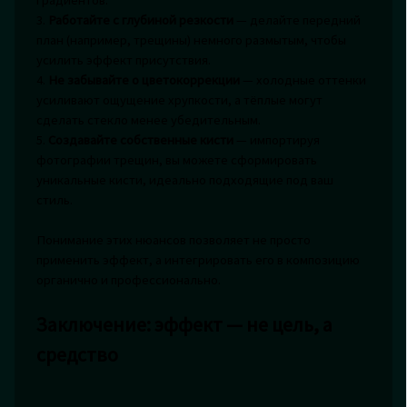
3.
Работайте с глубиной резкости
— делайте передний
план (например, трещины) немного размытым, чтобы
усилить эффект присутствия.
4.
Не забывайте о цветокоррекции
— холодные оттенки
усиливают ощущение хрупкости, а тёплые могут
сделать стекло менее убедительным.
5.
Создавайте собственные кисти
— импортируя
фотографии трещин, вы можете сформировать
уникальные кисти, идеально подходящие под ваш
стиль.
Понимание этих нюансов позволяет не просто
применить эффект, а интегрировать его в композицию
органично и профессионально.
Заключение: эффект — не цель, а
средство