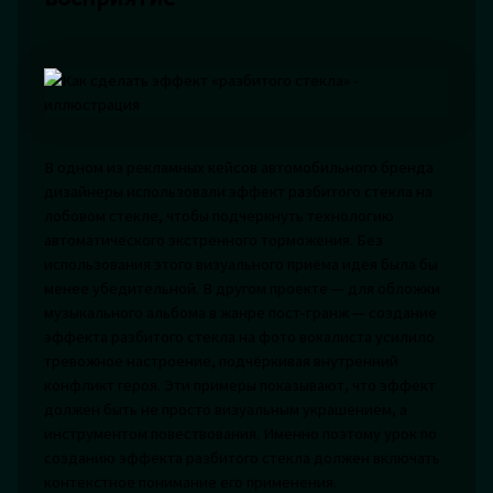
В одном из рекламных кейсов автомобильного бренда
дизайнеры использовали эффект разбитого стекла на
лобовом стекле, чтобы подчеркнуть технологию
автоматического экстренного торможения. Без
использования этого визуального приёма идея была бы
менее убедительной. В другом проекте — для обложки
музыкального альбома в жанре пост-гранж — создание
эффекта разбитого стекла на фото вокалиста усилило
тревожное настроение, подчёркивая внутренний
конфликт героя. Эти примеры показывают, что эффект
должен быть не просто визуальным украшением, а
инструментом повествования. Именно поэтому урок по
созданию эффекта разбитого стекла должен включать
контекстное понимание его применения.