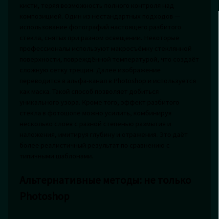
кисти, теряя возможность полного контроля над
композицией. Один из нестандартных подходов —
использование фотографий настоящего разбитого
стекла, снятых при разном освещении. Некоторые
профессионалы используют макросъёмку стеклянной
поверхности, повреждённой температурой, что создаёт
сложную сетку трещин. Далее изображение
переводится в альфа-канал в Photoshop и используется
как маска. Такой способ позволяет добиться
уникального узора. Кроме того, эффект разбитого
стекла в фотошопе можно усилить, комбинируя
несколько слоёв с разной степенью размытия и
наложения, имитируя глубину и отражения. Это даёт
более реалистичный результат по сравнению с
типичными шаблонами.
Альтернативные методы: не только
Photoshop