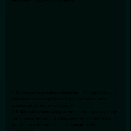
несколько продвинутых приёмов:
1.
Используйте режимы наложения
— Multiply, Overlay и
Screen позволяют добиться более реалистичного
взаимодействия стекла с фоном.
2.
Добавляйте блики и отражения
— трещины на стекле
при определённом угле освещения могут бликовать.
Это можно имитировать с помощью кистей и
градиентов.