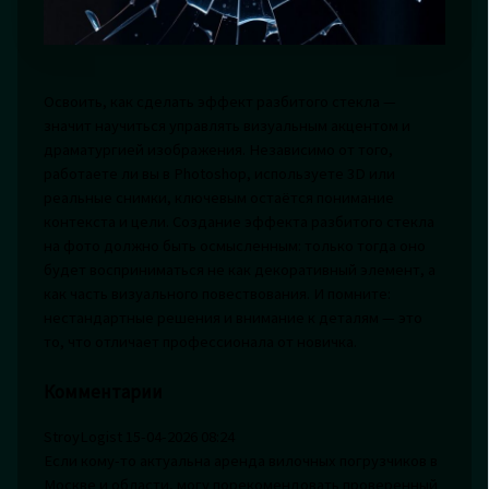
Освоить, как сделать эффект разбитого стекла —
значит научиться управлять визуальным акцентом и
драматургией изображения. Независимо от того,
работаете ли вы в Photoshop, используете 3D или
реальные снимки, ключевым остаётся понимание
контекста и цели. Создание эффекта разбитого стекла
на фото должно быть осмысленным: только тогда оно
будет восприниматься не как декоративный элемент, а
как часть визуального повествования. И помните:
нестандартные решения и внимание к деталям — это
то, что отличает профессионала от новичка.
Комментарии
StroyLogist
15-04-2026 08:24
Если кому-то актуальна аренда вилочных погрузчиков в
Москве и области, могу порекомендовать проверенный