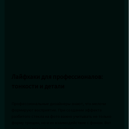
Лайфхаки для профессионалов:
тонкости и детали
Профессиональные дизайнеры знают, что мелочи
формируют восприятие. При создании эффекта
разбитого стекла на фото важно учитывать не только
форму трещин, но и их взаимодействие с фоном. Вот