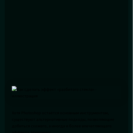
Хотя Photoshop остаётся основным инструментом,
существуют альтернативные подходы, позволяющие
добиться схожего, а иногда и более впечатляющего
эффекта. Например: