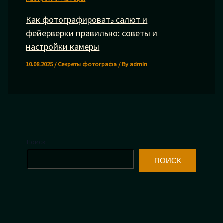
Как фотографировать салют и
фейерверки правильно: советы и
настройки камеры
10.08.2025
/
Секреты фотографа
/ By
admin
Поиск
ПОИСК