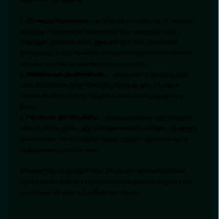
1.
3D-моделирование
— в Blender или Cinema 4D можно
создать стеклянную поверхность и разрушить её с
помощью физического симулятора. Это особенно
актуально, когда требуется эффект разбитого стекла
своими руками для анимации или видео.
2.
Мобильные приложения
— такие инструменты, как
Lens Distortions или Afterlight, предлагают готовые
элементы трещин, которые можно интегрировать в
фото.
3.
Реальная фотосъёмка
— использование настоящего
стекла и контроль над освещением позволяют получить
уникальные текстуры, которые трудно сымитировать
цифровыми средствами.
Эти методы подойдут тем, кто ищет нетривиальные
пути и хочет выйти за пределы стандартного урока по
созданию эффекта разбитого стекла.