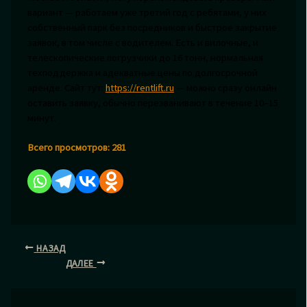
вариант — работаем уже третий год с ребятами, у них
собственный парк без посредников и быстрое закрытие
заявок, в том числе с водителем. Есть и вилочные, и
телескопические погрузчики до 16 тонн, нормальная
техподдержка и адекватные цены по долгосрочной
аренде. Сайт тут:
https://rentlift.ru
— можно сразу онлайн
оставить заявку, обычно перезванивают в течение 10–15
минут.
Всего просмотров:
281
НАЗАД
ДАЛЕЕ