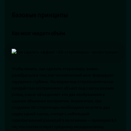
Базовые принципы
Как мозг «видит» объём
Чтобы понять, как сделать стереопару, важно
разобраться в том, как человеческий мозг формирует
ощущение глубины. Мы видим мир стереоскопически:
каждый глаз воспринимает объект под слегка разным
углом, а мозг объединяет эти два изображения в
единое объемное восприятие. Аналогично, при
создании 3D-стереопары необходимо получить два
кадра одной сцены, снятые с небольшой
горизонтальной разницей в положении — примерно 6,5
см, что соответствует среднему межзрачковому