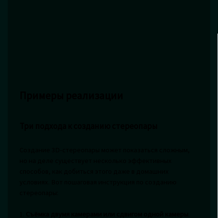
Примеры реализации
Три подхода к созданию стереопары
Создание 3D-стереопары может показаться сложным,
но на деле существует несколько эффективных
способов, как добиться этого даже в домашних
условиях. Вот пошаговая инструкция по созданию
стереопары:
1.
Съёмка двумя камерами или сдвигом одной камеры
.