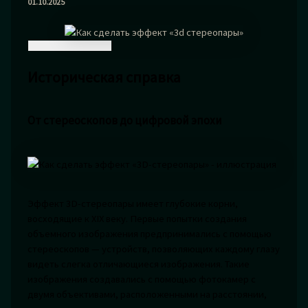
01.10.2025
Историческая справка
От стереоскопов до цифровой эпохи
Эффект 3D-стереопары имеет глубокие корни,
восходящие к XIX веку. Первые попытки создания
объемного изображения предпринимались с помощью
стереоскопов — устройств, позволяющих каждому глазу
видеть слегка отличающиеся изображения. Такие
изображения создавались с помощью фотокамер с
двумя объективами, расположенными на расстоянии,