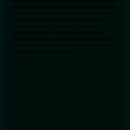
имитирующем человеческое межзрачковое расстояние.
Уже в 1838 году сэр Чарльз Уитстон продемонстрировал
стереоскоп, а позже Дэвид Брюстер усовершенствовал
его, сделав более компактным. В XX веке эффект
получил новую жизнь благодаря стереокино и
полароидным 3D-фото. Сегодня же, с развитием
цифровых технологий, создание 3D-стереопары стало
доступным даже для энтузиастов, вооружённых лишь
смартфоном и базовыми знаниями.