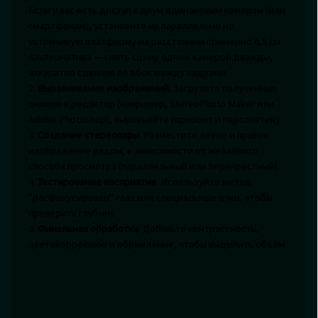
Если у вас есть доступ к двум одинаковым камерам (или
смартфонам), установите их параллельно на
устойчивую платформу на расстоянии примерно 6,5 см.
Альтернатива — снять сцену одной камерой дважды,
аккуратно сдвинув её вбок между кадрами.
2.
Выравнивание изображений
. Загрузите полученные
снимки в редактор (например, StereoPhoto Maker или
Adobe Photoshop), выровняйте горизонт и перспективу.
3.
Создание стереопары
. Разместите левое и правое
изображение рядом, в зависимости от желаемого
способа просмотра (параллельный или перекрёстный).
4.
Тестирование восприятия
. Используйте метод
"расфокусировки" глаз или специальные очки, чтобы
проверить глубину.
5.
Финальная обработка
. Добавьте контрастность,
цветокоррекцию и обрамление, чтобы выделить объём.