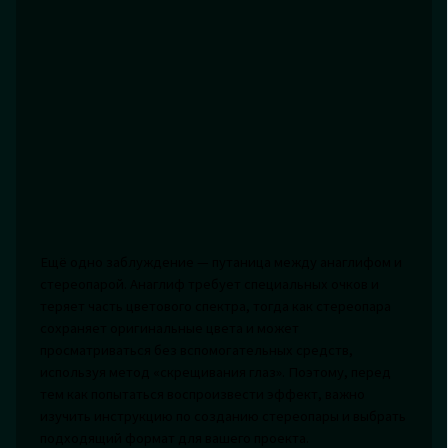
Ещё одно заблуждение — путаница между анаглифом и
стереопарой. Анаглиф требует специальных очков и
теряет часть цветового спектра, тогда как стереопара
сохраняет оригинальные цвета и может
просматриваться без вспомогательных средств,
используя метод «скрещивания глаз». Поэтому, перед
тем как попытаться воспроизвести эффект, важно
изучить инструкцию по созданию стереопары и выбрать
подходящий формат для вашего проекта.