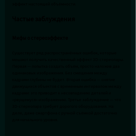
эффект настоящей объёмности.
Частые заблуждения
Мифы о стереоэффекте
Существует ряд распространённых ошибок, которые
мешают получить качественный эффект 3D-стереопары.
Первая — попытка создать объём, просто наложив два
одинаковых изображения. Без смещения между
кадрами глубины не будет. Вторая ошибка — снятие
движущихся объектов с временным интервалом между
кадрами: это приводит к несовпадению деталей и
«рвущемуся» изображению. Третье заблуждение — что
3D-стереопара требует дорогого оборудования. На
деле, даже смартфона с ручной съёмкой достаточно
для начального уровня.