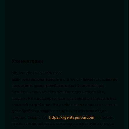
Комментарии
biz_analytic
16-05-2026 16:22
Если тема автоматизации в статье откликается, советую
посмотреть маркетплейс готовых ИИ-агентов для
бизнеса — там уже есть решения для маркетинга,
продаж, HR и поддержки, которые можно запустить без
сложной разработки. Мы у себя начали с простого агента
для обработки заявок и заметно разгрузили отдел
продаж. Сервис тут:
https://agents.just-ai.com
— удобно,
что можно подобрать агента под конкретную задачу, а