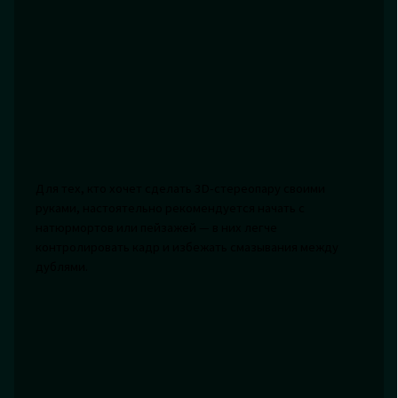
Для тех, кто хочет сделать 3D-стереопару своими
руками, настоятельно рекомендуется начать с
натюрмортов или пейзажей — в них легче
контролировать кадр и избежать смазывания между
дублями.