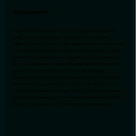
Заключение
Эффект 3D-стереопары — это не просто визуальный
трюк, а наглядная демонстрация того, как можно
обмануть мозг, используя принципы физиологии зрения.
С помощью простых шагов и творческого подхода даже
новичок способен освоить создание 3D-стереопары,
будь то для научных целей, художественного проекта
или развлечения. Главное — понимать базовые
принципы и не бояться экспериментировать. Благодаря
развитию технологий и доступности инструментов,
стереоизображения становятся всё более популярными
и разнообразными, а значит — самое время попробовать
создать свою первую 3D-стереопару своими руками.