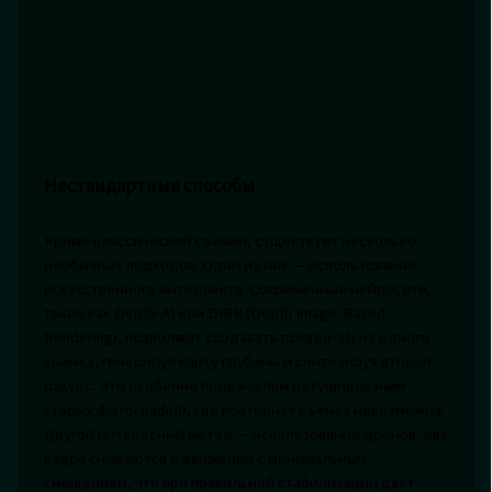
Нестандартные способы
Кроме классической съёмки, существует несколько
необычных подходов. Один из них — использование
искусственного интеллекта. Современные нейросети,
такие как Depth-AI или DIBR (Depth Image-Based
Rendering), позволяют создавать псевдо-3D из одного
снимка, генерируя карту глубины и синтезируя второй
ракурс. Это особенно полезно при ретушировании
старых фотографий, где повторная съёмка невозможна.
Другой интересный метод — использование дронов: два
кадра снимаются в движении с минимальным
смещением, что при правильной стабилизации даёт