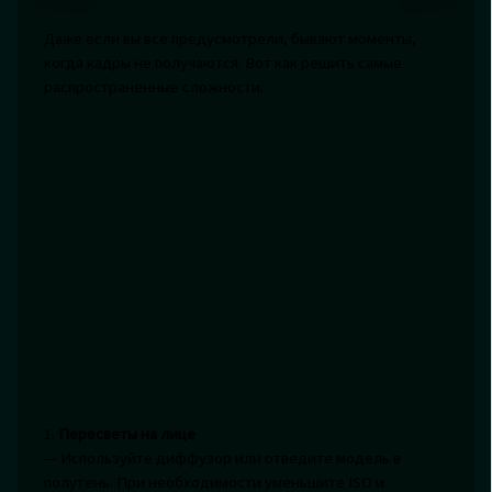
Даже если вы все предусмотрели, бывают моменты,
когда кадры не получаются. Вот как решить самые
распространенные сложности:
1.
Пересветы на лице
— Используйте диффузор или отведите модель в
полутень. При необходимости уменьшите ISO и