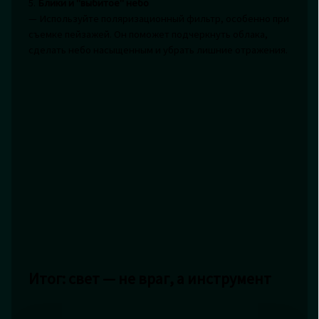
5.
Блики и "выбитое" небо
— Используйте поляризационный фильтр, особенно при
съемке пейзажей. Он поможет подчеркнуть облака,
сделать небо насыщенным и убрать лишние отражения.
Итог: свет — не враг, а инструмент