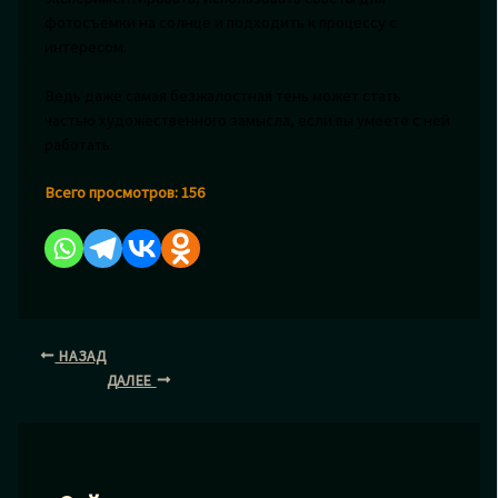
фотосъемки на солнце и подходить к процессу с
интересом.
Ведь даже самая безжалостная тень может стать
частью художественного замысла, если вы умеете с ней
работать.
Всего просмотров:
156
НАЗАД
ДАЛЕЕ