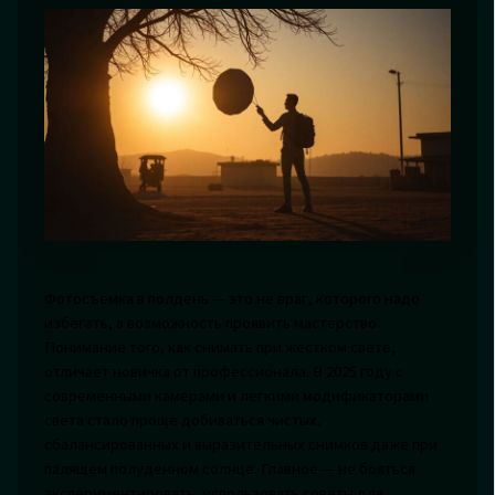
Фотосъемка в полдень — это не враг, которого надо
избегать, а возможность проявить мастерство.
Понимание того, как снимать при жестком свете,
отличает новичка от профессионала. В 2025 году с
современными камерами и легкими модификаторами
света стало проще добиваться чистых,
сбалансированных и выразительных снимков даже при
палящем полуденном солнце. Главное — не бояться
экспериментировать, использовать советы для