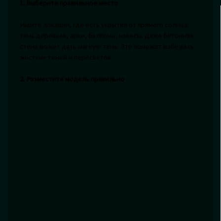
1. Выберите правильное место
Ищите локации, где есть укрытия от прямого солнца:
тень деревьев, арки, балконы, навесы. Даже бетонная
стена может дать мягкую тень. Это поможет избежать
жестких теней и пересветов.
2. Разместите модель правильно