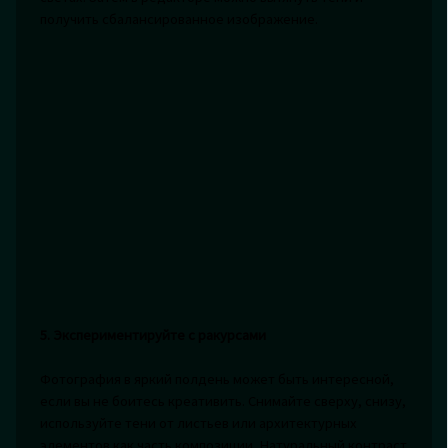
получить сбалансированное изображение.
5. Экспериментируйте с ракурсами
Фотография в яркий полдень может быть интересной,
если вы не боитесь креативить. Снимайте сверху, снизу,
используйте тени от листьев или архитектурных
элементов как часть композиции. Натуральный контраст