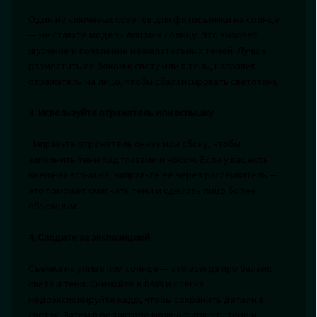
Один из ключевых советов для фотосъемки на солнце
— не ставьте модель лицом к солнцу. Это вызовет
щурение и появление нежелательных теней. Лучше
разместить ее боком к свету или в тень, направив
отражатель на лицо, чтобы сбалансировать светотень.
3. Используйте отражатель или вспышку
Направьте отражатель снизу или сбоку, чтобы
заполнить тени под глазами и носом. Если у вас есть
внешняя вспышка, направьте ее через рассеиватель —
это поможет смягчить тени и сделать лицо более
объемным.
4. Следите за экспозицией
Съемка на улице при солнце — это всегда про баланс
света и тени. Снимайте в RAW и слегка
недоэкспонируйте кадр, чтобы сохранить детали в
светах. Затем в редакторе можно вытянуть тени и