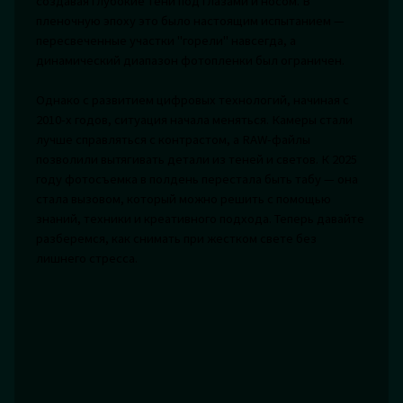
создавая глубокие тени под глазами и носом. В
пленочную эпоху это было настоящим испытанием —
пересвеченные участки "горели" навсегда, а
динамический диапазон фотопленки был ограничен.
Однако с развитием цифровых технологий, начиная с
2010-х годов, ситуация начала меняться. Камеры стали
лучше справляться с контрастом, а RAW-файлы
позволили вытягивать детали из теней и светов. К 2025
году фотосъемка в полдень перестала быть табу — она
стала вызовом, который можно решить с помощью
знаний, техники и креативного подхода. Теперь давайте
разберемся, как снимать при жестком свете без
лишнего стресса.