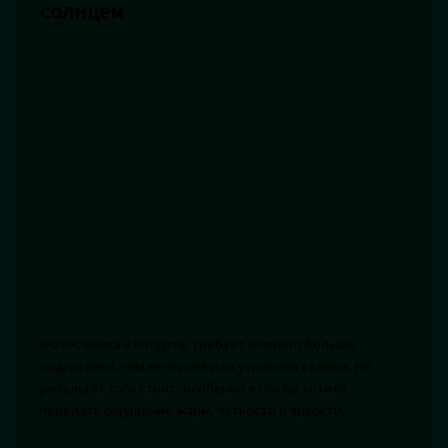
солнцем
Фотосъемка в полдень требует немного больше
подготовки, чем вечерняя или утренняя съемка. Но
результат того стоит, особенно если вы хотите
передать ощущение жары, четкости и яркости.