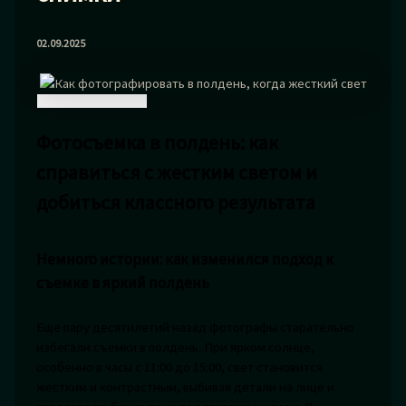
02.09.2025
Фотосъемка в полдень: как
справиться с жестким светом и
добиться классного результата
Немного истории: как изменился подход к
съемке в яркий полдень
Еще пару десятилетий назад фотографы старательно
избегали съемки в полдень. При ярком солнце,
особенно в часы с 11:00 до 15:00, свет становится
жестким и контрастным, выбивая детали на лице и