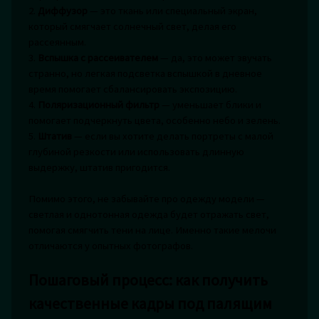
2.
Диффузор
— это ткань или специальный экран,
который смягчает солнечный свет, делая его
рассеянным.
3.
Вспышка с рассеивателем
— да, это может звучать
странно, но легкая подсветка вспышкой в дневное
время помогает сбалансировать экспозицию.
4.
Поляризационный фильтр
— уменьшает блики и
помогает подчеркнуть цвета, особенно небо и зелень.
5.
Штатив
— если вы хотите делать портреты с малой
глубиной резкости или использовать длинную
выдержку, штатив пригодится.
Помимо этого, не забывайте про одежду модели —
светлая и однотонная одежда будет отражать свет,
помогая смягчить тени на лице. Именно такие мелочи
отличаются у опытных фотографов.
Пошаговый процесс: как получить
качественные кадры под палящим