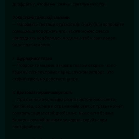
диафрагму, чтобы не "сжечь" светлые участки.
2.
Жесткие тени под глазами
— Направьте светлый отражатель снизу (или попросите
помощника подержать его). Также можно слегка
приподнять подбородок модели, чтобы свет падал
более равномерно.
3.
Щурящиеся глаза
— Попросите модель закрыть глаза и открыть их по
вашему сигналу прямо перед спуском затвора. Это
старый трюк, но работает на ура.
4.
Цветовая неравномерность
— При съемке в условиях разных источников света
(например, солнце и отраженный свет от травы) может
появляться цветовой дисбаланс. Включите баланс
белого в ручной режим или корректируйте при
постобработке.