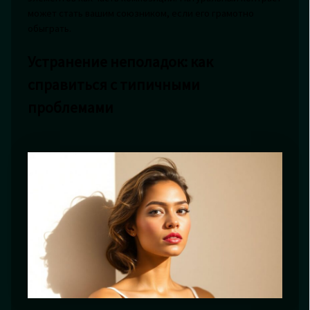
может стать вашим союзником, если его грамотно
обыграть.
Устранение неполадок: как
справиться с типичными
проблемами