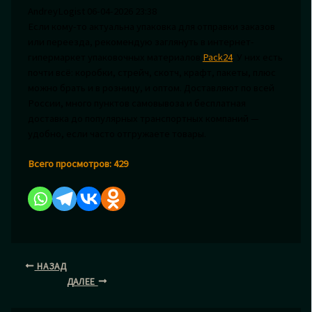
AndreyLogist
06-04-2026 23:38
Если кому-то актуальна упаковка для отправки заказов
или переезда, рекомендую заглянуть в интернет-
гипермаркет упаковочных материалов
Pack24
. У них есть
почти всё: коробки, стрейч, скотч, крафт, пакеты, плюс
можно брать и в розницу, и оптом. Доставляют по всей
России, много пунктов самовывоза и бесплатная
доставка до популярных транспортных компаний —
удобно, если часто отгружаете товары.
Всего просмотров:
429
НАЗАД
ДАЛЕЕ