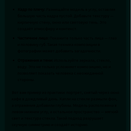
Кадр по плечу:
Размещайте модель в углу, оставляя
большую часть кадра пустой. Добавьте текстуру —
кирпичную стену, окно или световую тень. Это
создаёт атмосферу и контекст.
Частичное лицо:
Покажите только часть лица — глаз
и половину губ. Такая техника композиции в
фотографии может добавить загадочности.
Отражения и тени:
Используйте зеркала, стекло,
воду. Это не только усложняет композицию, но и
позволяет показать человека с неожиданной
стороны.
Вот вам пример из практики: портрет, снятый через окно
кафе в дождливый день. Капли на стекле размыли фон,
а отражения добавили глубины. Модель расположена в
левом нижнем углу, а остальное пространство — мягкий
свет и текстура стекла. Такой подход разрушает
скучную симметрию и создаёт историю.