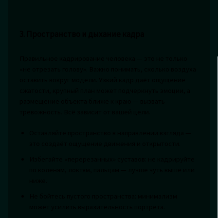
3. Пространство и дыхание кадра
Правильное кадрирование человека — это не только
«не отрезать голову». Важно понимать, сколько воздуха
оставить вокруг модели. Узкий кадр даёт ощущение
сжатости, крупный план может подчеркнуть эмоции, а
размещение объекта ближе к краю — вызвать
тревожность. Всё зависит от вашей цели.
Оставляйте пространство в направлении взгляда —
это создаёт ощущение движения и открытости.
Избегайте «перерезанных» суставов: не кадрируйте
по коленям, локтям, пальцам — лучше чуть выше или
ниже.
Не бойтесь пустого пространства: минимализм
может усилить выразительность портрета.