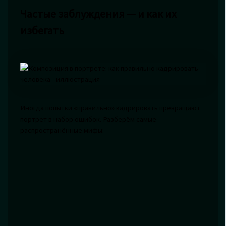
Частые заблуждения — и как их
избегать
Иногда попытки «правильно» кадрировать превращают
портрет в набор ошибок. Разберём самые
распространённые мифы: