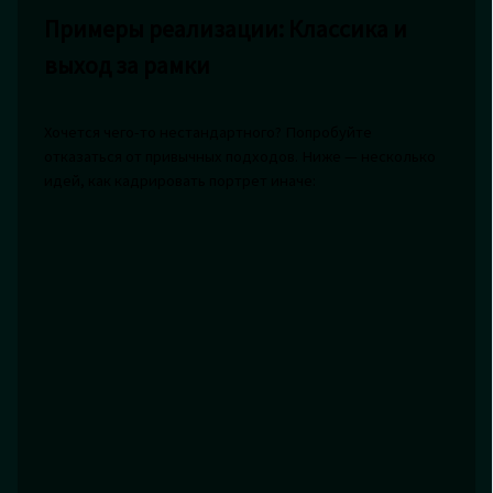
Примеры реализации: Классика и
выход за рамки
Хочется чего-то нестандартного? Попробуйте
отказаться от привычных подходов. Ниже — несколько
идей, как кадрировать портрет иначе: