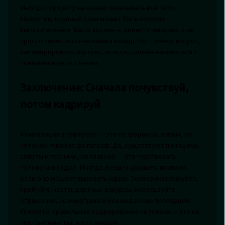
Иногда портрету не нужно показывать всё тело.
Напротив, крупный план может быть гораздо
выразительнее. Ваша задача — донести эмоцию, а не
просто «вместить» человека в кадр. Вот почему вопрос,
как кадрировать портрет, всегда должен начинаться с
понимания цели съёмки.
Заключение: Сначала почувствуй,
потом кадрируй
Композиция в портрете — это не формула, а язык, на
котором говорит фотограф. Да, существуют принципы,
советы и техники, но главное — это чувствовать
человека в кадре. Иногда лучше нарушить правило,
если оно мешает выразить идею. Экспериментируйте,
пробуйте нестандартные ракурсы, используйте
отражения, асимметрию и неожиданные пропорции.
Помните: правильное кадрирование человека — это не
про сантиметры, а про эмоции.