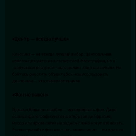
«Центр — всегда лучше»
Классика — не всегда лучший выбор. Центральная
композиция уместна в паспортной фотографии, но в
творческом портрете часто делает кадр статичным. Не
бойтесь сместить объект вбок или использовать
диагонали — это оживляет снимок.
«Фон не важен»
Одна из больших ошибок — игнорировать фон. Даже
если вы фотографируете на открытой диафрагме,
мусор или яркие пятна на заднем плане могут отвлекать.
Рассматривайте фон как часть композиции — он должен