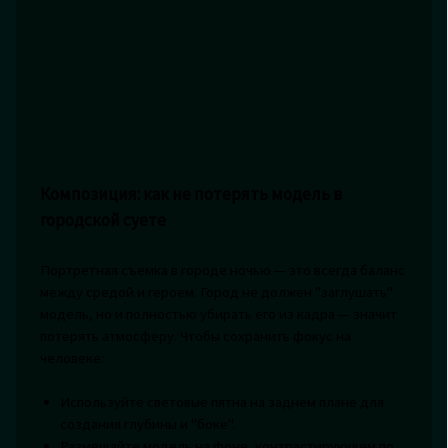
Композиция: как не потерять модель в
городской суете
Портретная съемка в городе ночью — это всегда баланс
между средой и героем. Город не должен "заглушать"
модель, но и полностью убирать его из кадра — значит
потерять атмосферу. Чтобы сохранить фокус на
человеке:
Используйте световые пятна на заднем плане для
создания глубины и "боке".
Размещайте модель на фоне, контрастирующем по