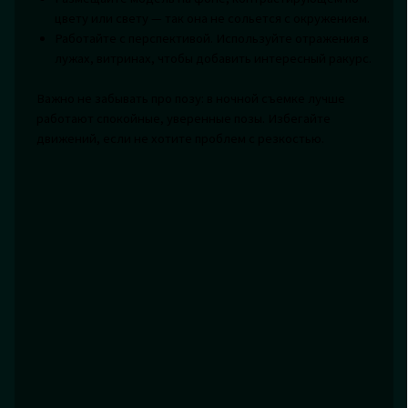
цвету или свету — так она не сольется с окружением.
Работайте с перспективой. Используйте отражения в
лужах, витринах, чтобы добавить интересный ракурс.
Важно не забывать про позу: в ночной съемке лучше
работают спокойные, уверенные позы. Избегайте
движений, если не хотите проблем с резкостью.