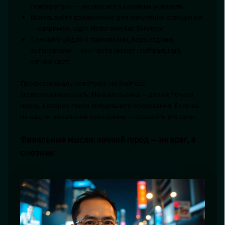
температуры — он спасает в сложных условиях.
Используйте приложение для симуляции освещения
— например, Light Meter или Sun Surveyor.
Снимайте рядом с парковками, подъездами,
остановками — они часто имеют нейтральный,
мягкий свет.
Профессионалы советуют: не бойтесь
экспериментировать. Ночная съемка — это не точная
наука, а скорее поиск визуального откровения. Если вы
не нашли идеальное освещение — создайте его сами.
Финальные мысли: ночной город — не враг, а
союзник