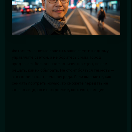
Фотосъемка ночью советы можно свести к одному:
управляйте светом, а не боритесь с ним. Город
предлагает бесконечное количество сцен, но вам
решать, как их обыграть. Не стоит бояться темноты —
это скорее холст, чем преграда. Если вы знаете, как
снимать портреты ночью, то сможете передать не
только лицо, но и настроение, контекст, эмоции.