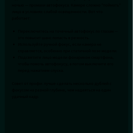
ночью — промахи автофокуса. Камере сложно "поймать"
лицо в условиях слабой освещенности. Вот что
работает:
Переключитесь на точечный автофокус по глазам —
это повысит шанс попасть в резкость.
Используйте ручной фокус, если камера не
справляется, особенно при статичной позе модели.
Подсветите лицо модели фонариком смартфона,
чтобы помочь автофокусу, а потом выключите его
перед нажатием спуска.
Совет от профи: лучше сделать несколько дублей с
фокусом на разной глубине, чем надеяться на один
удачный кадр.