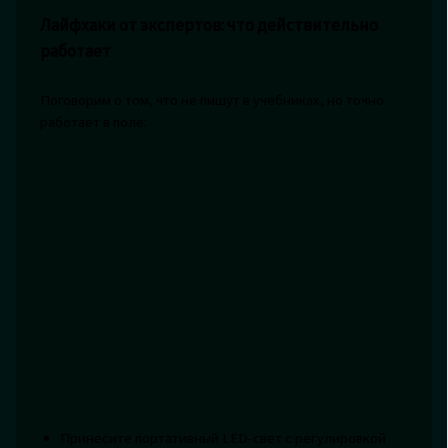
Лайфхаки от экспертов: что действительно
работает
Поговорим о том, что не пишут в учебниках, но точно
работает в поле:
Принесите портативный LED-свет с регулировкой