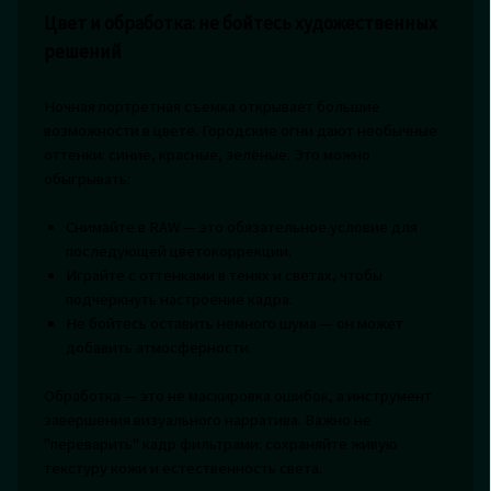
Цвет и обработка: не бойтесь художественных
решений
Ночная портретная съемка открывает большие
возможности в цвете. Городские огни дают необычные
оттенки: синие, красные, зелёные. Это можно
обыгрывать:
Снимайте в RAW — это обязательное условие для
последующей цветокоррекции.
Играйте с оттенками в тенях и светах, чтобы
подчеркнуть настроение кадра.
Не бойтесь оставить немного шума — он может
добавить атмосферности.
Обработка — это не маскировка ошибок, а инструмент
завершения визуального нарратива. Важно не
"переварить" кадр фильтрами: сохраняйте живую
текстуру кожи и естественность света.