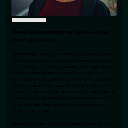
Почему ночная портретная съемка — это не
просто про темноту
Когда солнце уходит за горизонт, город преображается.
Неоновые вывески, фары машин, гирлянды в витринах —
всё это превращает улицы в живую декорацию. Именно
поэтому ночная портретная съемка в городе — не
просто прихоть, а мощный инструмент для создания
атмосферных и эмоциональных кадров. Но здесь есть
нюансы: слабый свет, быстрые движения, неожиданные
источники бликов. Чтобы разобраться в этих тонкостях,
нужно не только чувствовать сюжет, но и понимать
технические детали.
Игра со светом: как использовать его себе на