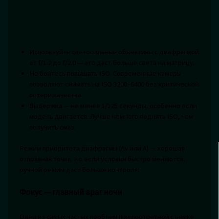
Используйте светосильные объективы с диафрагмой
от f/1.2 до f/2.0 — это даст больше света на матрицу.
Не бойтесь повышать ISO. Современные камеры
позволяют снимать на ISO 3200–6400 без критической
потери качества.
Выдержка — не менее 1/125 секунды, особенно если
модель двигается. Лучше немного поднять ISO, чем
получить смаз.
Режим приоритета диафрагмы (Av или A) — хорошая
отправная точка. Но если условия быстро меняются,
ручной режим даст больше контроля.
Фокус — главный враг ночи
Одна из самых частых проблем при портретной съемке