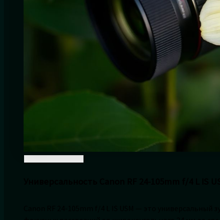
Универсальность Canon RF 24-105mm f/4 L IS U
Canon RF 24-105mm f/4 L IS USM — это универсальный
фокусных расстояний от широкоугольного 24 мм до сред