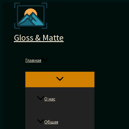
Перейти
к
содержимому
Gloss & Matte
Главная
О нас
Общая