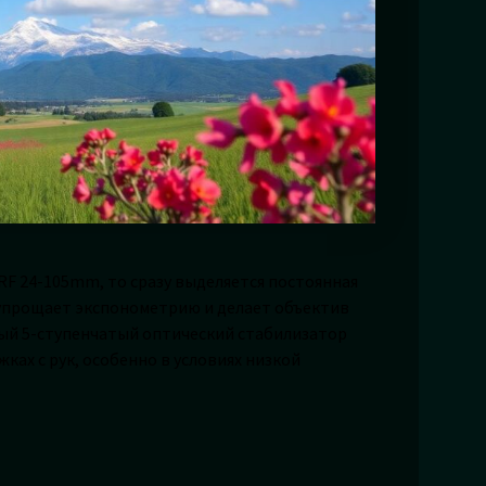
RF 24-105mm, то сразу выделяется постоянная
о упрощает экспонометрию и делает объектив
ый 5-ступенчатый оптический стабилизатор
ках с рук, особенно в условиях низкой