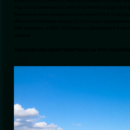
году он зарекомендовал себя как рабочая лошадка дл
беззеркальными камерами Canon серии EOS R. Если суди
объектив стабильно входит в топ-5 самых продаваемы
B&H и Amazon, в 2022–2024 годах он удерживал 3-е мес
заказов.
Технические характеристики: на что способе