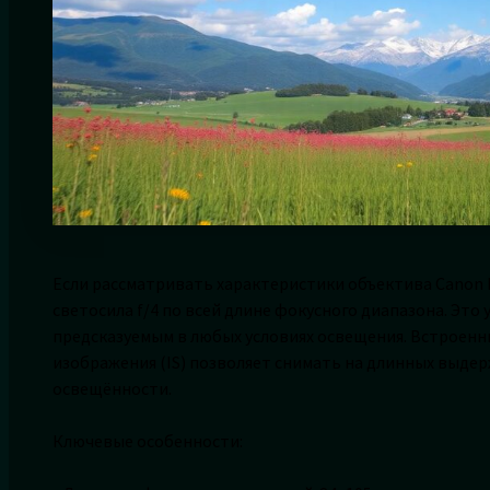
Если рассматривать характеристики объектива Canon 
светосила f/4 по всей длине фокусного диапазона. Эт
предсказуемым в любых условиях освещения. Встроенн
изображения (IS) позволяет снимать на длинных выдерж
освещённости.
Ключевые особенности: