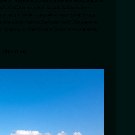
я фотографов и видеографов, работающих с
ть по динамике продаж за последние 3 года,
х зум-объективов с байонетом RF. По данным
то среди зум-объективов Canon по количеству
н объектив