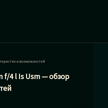
актеристик и возможностей
f/4 l Is Usm — обзор
тей