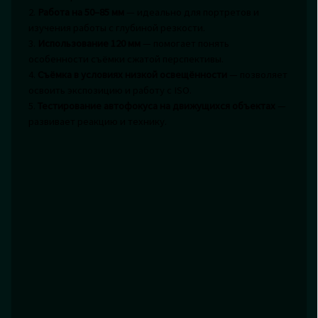
2.
Работа на 50–85 мм
— идеально для портретов и
изучения работы с глубиной резкости.
3.
Использование 120 мм
— помогает понять
особенности съёмки сжатой перспективы.
4.
Съёмка в условиях низкой освещённости
— позволяет
освоить экспозицию и работу с ISO.
5.
Тестирование автофокуса на движущихся объектах
—
развивает реакцию и технику.