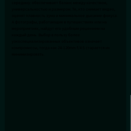
середину: обеспечивает баланс между качеством,
универсальностью и размером. Те, кто снимает видео,
оценят плавность зума и минимальное дыхание фокуса.
А фотографы, работающие в путешествиях или на
мероприятиях, найдут его удобным решением на
каждый день. Выбор в пользу более
узкоспециализированных объективов означает
компромиссы, тогда как 24-120mm f/4 S старается их
минимизировать.