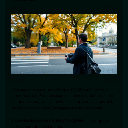
Развивать мастерство с Nikon Z 24-120mm f/4 S — это
удовольствие. Его диапазон позволяет пробовать себя в
разных жанрах, не ограничиваясь одним направлением.
Вот несколько шагов для эффективной практики:
1.
Съёмка на максимальном угле (24 мм)
— тренирует
композиционное мышление.