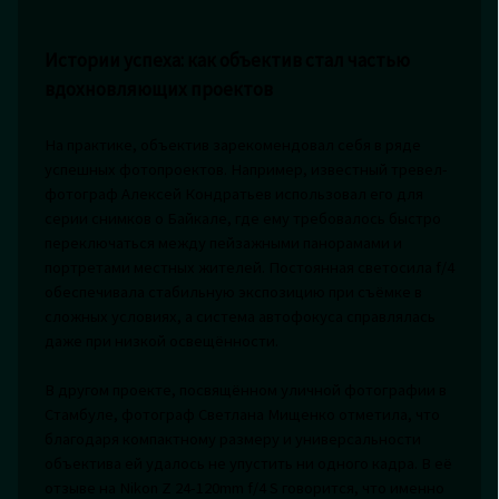
Истории успеха: как объектив стал частью
вдохновляющих проектов
На практике, объектив зарекомендовал себя в ряде
успешных фотопроектов. Например, известный тревел-
фотограф Алексей Кондратьев использовал его для
серии снимков о Байкале, где ему требовалось быстро
переключаться между пейзажными панорамами и
портретами местных жителей. Постоянная светосила f/4
обеспечивала стабильную экспозицию при съёмке в
сложных условиях, а система автофокуса справлялась
даже при низкой освещённости.
В другом проекте, посвящённом уличной фотографии в
Стамбуле, фотограф Светлана Мищенко отметила, что
благодаря компактному размеру и универсальности
объектива ей удалось не упустить ни одного кадра. В её
отзыве на Nikon Z 24-120mm f/4 S говорится, что именно