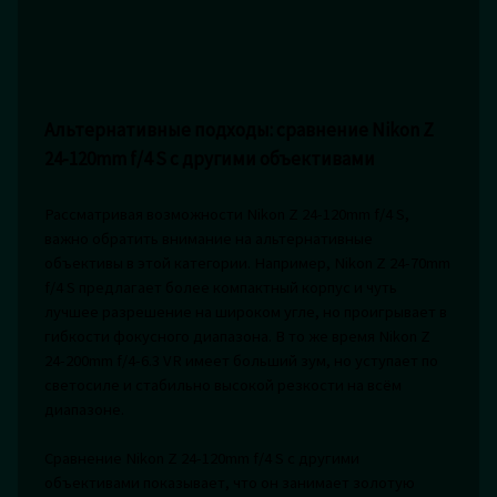
Альтернативные подходы: сравнение Nikon Z
24-120mm f/4 S с другими объективами
Рассматривая возможности Nikon Z 24-120mm f/4 S,
важно обратить внимание на альтернативные
объективы в этой категории. Например, Nikon Z 24-70mm
f/4 S предлагает более компактный корпус и чуть
лучшее разрешение на широком угле, но проигрывает в
гибкости фокусного диапазона. В то же время Nikon Z
24-200mm f/4-6.3 VR имеет больший зум, но уступает по
светосиле и стабильно высокой резкости на всём
диапазоне.
Сравнение Nikon Z 24-120mm f/4 S с другими
объективами показывает, что он занимает золотую