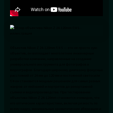
Объектив Nikon Z 24-120mm f/4 S — это не просто зум-
объектив, он воплощает многолетние инженерные
разработки компании, направленные на создание
универсального инструмента для фотографов и
видеографов. Благодаря широкому диапазону фокусных
расстояний от 24 мм до 120 мм и постоянной светосиле
f/4 он становится мощным решением для самых разных
жанров: от пейзажей и портретов до репортажной
съёмки и видеопроизводства. При тестировании
объектива Nikon Z 24-120mm становится очевидно, что
его оптические характеристики, включая резкость по
всему кадру, минимальные хроматические аберрации и