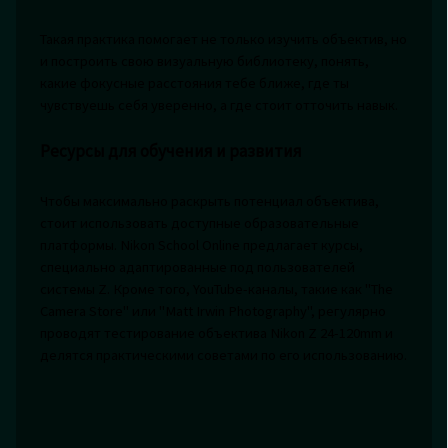
Такая практика помогает не только изучить объектив, но
и построить свою визуальную библиотеку, понять,
какие фокусные расстояния тебе ближе, где ты
чувствуешь себя уверенно, а где стоит отточить навык.
Ресурсы для обучения и развития
Чтобы максимально раскрыть потенциал объектива,
стоит использовать доступные образовательные
платформы. Nikon School Online предлагает курсы,
специально адаптированные под пользователей
системы Z. Кроме того, YouTube-каналы, такие как "The
Camera Store" или "Matt Irwin Photography", регулярно
проводят тестирование объектива Nikon Z 24-120mm и
делятся практическими советами по его использованию.