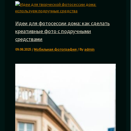
Идеи для фотосессии дома: как сделать
креативные фото с подручными
средствами
09.08.2025
/
Мобильная фотография
/ By
admin