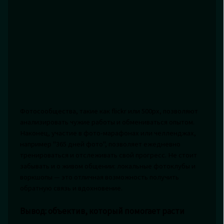
Фотосообщества, такие как flickr или 500px, позволяют
анализировать чужие работы и обмениваться опытом.
Наконец, участие в фото-марафонах или челленджах,
например "365 дней фото", позволяет ежедневно
тренироваться и отслеживать свой прогресс. Не стоит
забывать и о живом общении: локальные фотоклубы и
воркшопы — это отличная возможность получить
обратную связь и вдохновение.
Вывод: объектив, который помогает расти