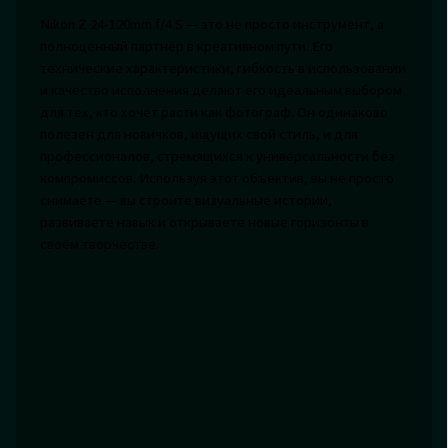
Nikon Z 24-120mm f/4 S — это не просто инструмент, а
полноценный партнёр в креативном пути. Его
технические характеристики, гибкость в использовании
и качество исполнения делают его идеальным выбором
для тех, кто хочет расти как фотограф. Он одинаково
полезен для новичков, ищущих свой стиль, и для
профессионалов, стремящихся к универсальности без
компромиссов. Используя этот объектив, вы не просто
снимаете — вы строите визуальные истории,
развиваете навык и открываете новые горизонты в
своём творчестве.