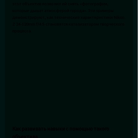
этот объектив позволил ей снять «фотографии,
которые дышат атмосферой города». Эти примеры
демонстрируют, как технические характеристики Nikon
Z 24-120mm f/4 S становятся катализатором творческого
процесса.
Как развивать навыки с помощью такого
объектива