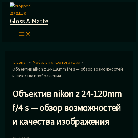
Перейти
к
содержимому
Gloss & Matte
Главная
Мобильная фотография
Объектив nikon z 24-120mm f/4 s — обзор возможностей
и качества изображения
Объектив nikon z 24-120mm
f/4 s — обзор возможностей
и качества изображения