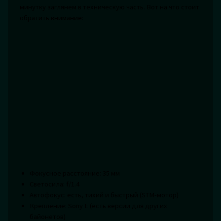
минутку заглянем в техническую часть. Вот на что стоит
обратить внимание:
Фокусное расстояние: 35 мм
Светосила: f/1.4
Автофокус: есть, тихий и быстрый (STM-мотор)
Крепление: Sony E (есть версии для других
байонетов)