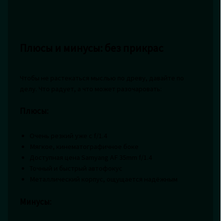
Плюсы и минусы: без прикрас
Чтобы не растекаться мыслью по древу, давайте по
делу. Что радует, а что может разочаровать:
Плюсы:
Очень резкий уже с f/1.4
Мягкое, кинематографичное боке
Доступная цена Samyang AF 35mm f/1.4
Точный и быстрый автофокус
Металлический корпус, ощущается надёжным
Минусы: