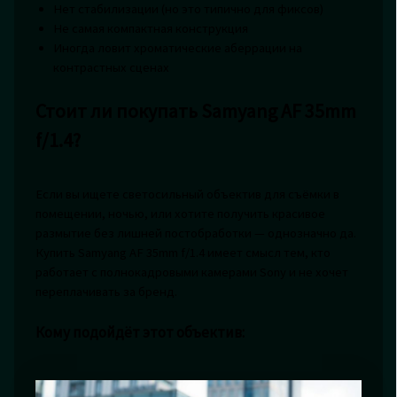
Нет стабилизации (но это типично для фиксов)
Не самая компактная конструкция
Иногда ловит хроматические аберрации на
контрастных сценах
Стоит ли покупать Samyang AF 35mm
f/1.4?
Если вы ищете светосильный объектив для съёмки в
помещении, ночью, или хотите получить красивое
размытие без лишней постобработки — однозначно да.
Купить Samyang AF 35mm f/1.4 имеет смысл тем, кто
работает с полнокадровыми камерами Sony и не хочет
переплачивать за бренд.
Кому подойдёт этот объектив: