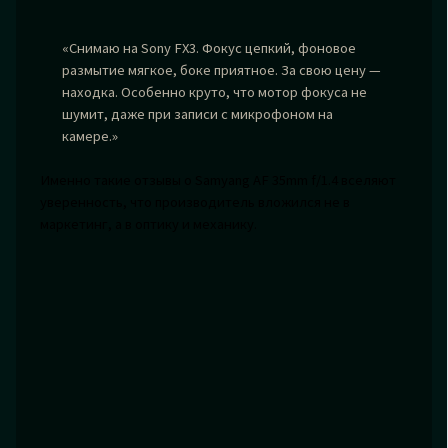
«Снимаю на Sony FX3. Фокус цепкий, фоновое
размытие мягкое, боке приятное. За свою цену —
находка. Особенно круто, что мотор фокуса не
шумит, даже при записи с микрофоном на
камере.»
Именно такие отзывы о Samyang AF 35mm f/1.4 вселяют
уверенность, что производитель вложился не в
маркетинг, а в оптику и механику.