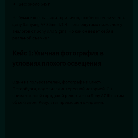
Вес: около 645 г
На бумаге всё выглядит прилично, особенно если учесть
цену Samyang AF 35mm f/1.4 — она ощутимо ниже, чем у
аналогов от Sony или Sigma. Но как он ведёт себя в
реальной съёмке?
Кейс 1: Уличная фотография в
условиях плохого освещения
Один из пользователей, фотограф из Санкт-
Петербурга, поделился интересной историей. Он
снимал ночной городской репортаж на Sony A7 III с этим
объективом. Результат превзошёл ожидания: