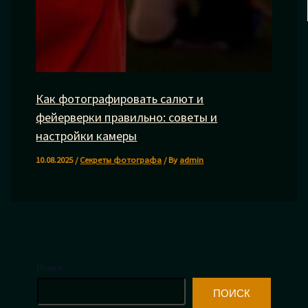
Как фотографировать салют и
фейерверки правильно: советы и
настройки камеры
10.08.2025
/
Секреты фотографа
/ By
admin
Поиск
ПОИСК