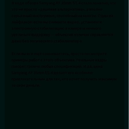
В ходе обзора Samyang AF 35mm f/1.4 стало понятно, что
это не просто «дешёвая альтернатива», а вполне
серьёзный инструмент, способный на многое. Один из
лайфхаков: если вы снимаете видео, установите
электронную стабилизацию в камере и немного
увеличьте выдержку — объектив отлично справляется
даже без оптического стабилизатора.
Если вы всё ещё сомневаетесь, просто посмотрите
примеры работ с этого объектива. Реальные кадры
говорят громче любых спецификаций. И да, цена
Samyang AF 35mm f/1.4 делает его особенно
привлекательным для тех, кто хочет получить максимум
за свои деньги.