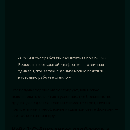
«С f/1.4 я смог работать без штатива при ISO 800.
Резкость на открытой диафрагме — отличная.
Удивлён, что за такие деньги можно получить
настолько рабочее стекло!»
Этот случай хорошо иллюстрирует, как можно
использовать объектив в условиях, где большинство
других уже сдаётся. Если вы снимаете стрит, ночные
портреты или атмосферные кадры при свете фонарей —
этот объектив ваш друг.
Кейс 2: Съёмка видео для блогов и