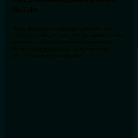
YouTube
Видеооператор из Екатеринбурга рассказал, как
использует Samyang AF 35mm f/1.4 для съёмки интервью.
Он отметил, что объектив отлично справляется с
задачей изоляции объекта от фона, а автофокус
работает спокойно и без дёрганий: