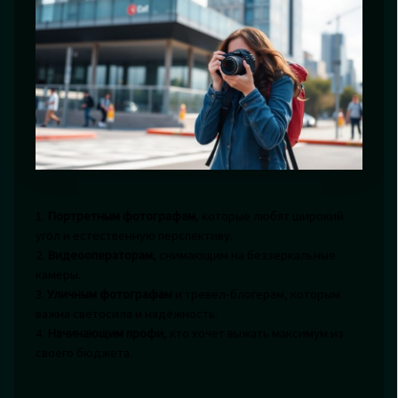
1.
Портретным фотографам
, которые любят широкий
угол и естественную перспективу.
2.
Видеооператорам
, снимающим на беззеркальные
камеры.
3.
Уличным фотографам
и тревел-блогерам, которым
важна светосила и надёжность.
4.
Начинающим профи
, кто хочет выжать максимум из
своего бюджета.