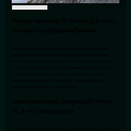
Почему Samyang AF 35mm f/1.4 — это
не просто ещё один объектив
Если вы когда-нибудь снимали на фикс-объектив с
диафрагмой f/1.4, то знаете, насколько это мощный
инструмент в умелых руках. В этом обзоре Samyang AF
35mm f/1.4 мы разберёмся, чем он выделяется на фоне
конкурентов, насколько хорош для фото и видео, и
стоит ли его покупать. Без воды, только практика,
реальные кейсы и честный взгляд.
Характеристики Samyang AF 35mm
f/1.4: что под капотом
Перед тем как нырять в опыт использования, давайте на