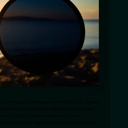
е с помощью поляризационного фильтра, можно
совсем так. Программная обработка позволяет
кватно убрать блики с воды или стекла,
ер, при съёмке городской архитектуры через