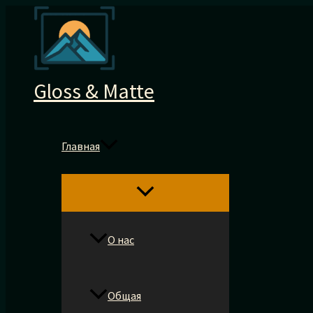
Перейти
к
содержимому
Gloss & Matte
Главная
О нас
Общая