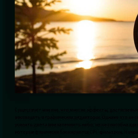
Существует мнение, что многие эффекты, достигаемы
воссоздать в графических редакторах. Однако это не 
усилить цвета или затемнить небо, но не способна аде
которые физически блокируются CPL-фильтром. Наприм