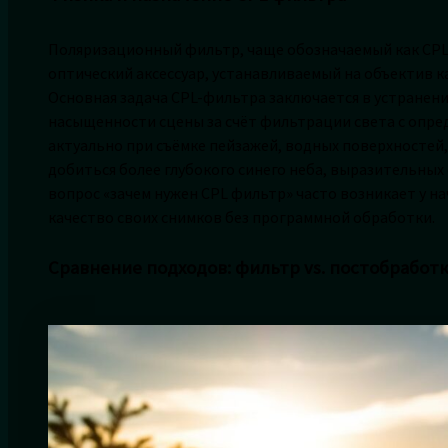
Поляризационный фильтр, чаще обозначаемый как CPL (C
оптический аксессуар, устанавливаемый на объектив 
Основная задача CPL-фильтра заключается в устранен
насыщенности сцены за счёт фильтрации света с опре
актуально при съёмке пейзажей, водных поверхностей, 
добиться более глубокого синего неба, выразительных
вопрос «зачем нужен CPL фильтр» часто возникает у 
качество своих снимков без программной обработки.
Сравнение подходов: фильтр vs. постобработ