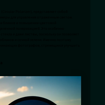
ircular Polarizer), представляет собой
камеры для управления отражённым светом.
ии бликов и повышении цветовой
делённой поляризацией. Это особенно
стекла и даже листвы, поскольку он позволяет
 облаков и сочной зелени. Именно поэтому
начинающих фотографов, стремящихся улучшить
ка