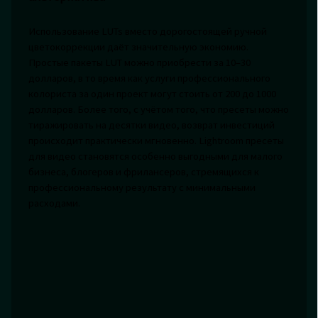
Использование LUTs вместо дорогостоящей ручной
цветокоррекции даёт значительную экономию.
Простые пакеты LUT можно приобрести за 10–30
долларов, в то время как услуги профессионального
колориста за один проект могут стоить от 200 до 1000
долларов. Более того, с учётом того, что пресеты можно
тиражировать на десятки видео, возврат инвестиций
происходит практически мгновенно. Lightroom пресеты
для видео становятся особенно выгодными для малого
бизнеса, блогеров и фрилансеров, стремящихся к
профессиональному результату с минимальными
расходами.