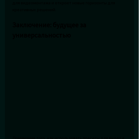
для видеомонтажа и откроет новые горизонты для
креативных решений.
Заключение: будущее за
универсальностью
Понимание того, как использовать пресеты для видео в