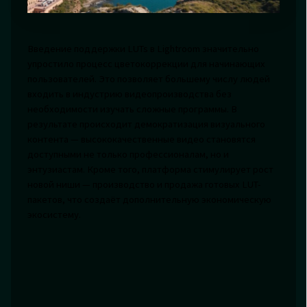
Введение поддержки LUTs в Lightroom значительно
упростило процесс цветокоррекции для начинающих
пользователей. Это позволяет большему числу людей
входить в индустрию видеопроизводства без
необходимости изучать сложные программы. В
результате происходит демократизация визуального
контента — высококачественные видео становятся
доступными не только профессионалам, но и
энтузиастам. Кроме того, платформа стимулирует рост
новой ниши — производство и продажа готовых LUT-
пакетов, что создаёт дополнительную экономическую
экосистему.