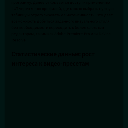
программу. Далее открывается доступ к применению
LUT через меню профилей, где можно выбрать нужную
таблицу и отрегулировать её интенсивность. Это даёт
возможность добиться заданного визуального стиля
без необходимости переходить к более сложным
редакторам, таким как Adobe Premiere Pro или DaVinci
Resolve.
Статистические данные: рост
интереса к видео-пресетам