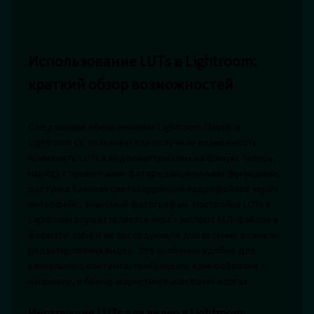
Использование LUTs в Lightroom:
краткий обзор возможностей
С недавними обновлениями Lightroom Classic и
Lightroom CC пользователи получили возможность
применять LUTs к видеоматериалам напрямую. Теперь,
наряду с привычными фоторедакционными функциями,
доступна базовая цветокоррекция видеофайлов через
интерфейс, знакомый фотографам. Настройка LUTs в
Lightroom осуществляется через экспорт LUT-файлов в
формате .cube и их последующее добавление в панель
редактирования видео. Это особенно удобно для
визуального контента, требующего единообразия —
например, в бренд-маркетинге или travel-влогах.
Инструкция LUTs для видео в Lightroom: