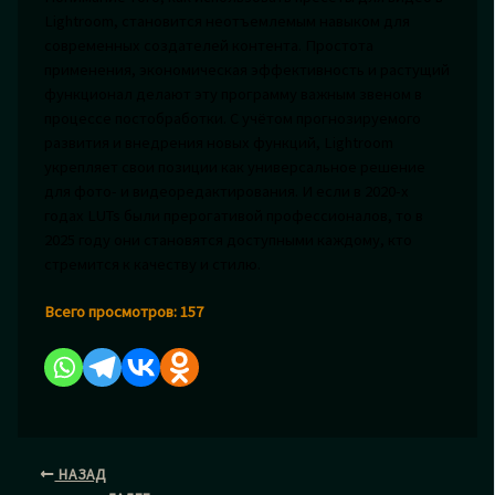
Lightroom, становится неотъемлемым навыком для
современных создателей контента. Простота
применения, экономическая эффективность и растущий
функционал делают эту программу важным звеном в
процессе постобработки. С учётом прогнозируемого
развития и внедрения новых функций, Lightroom
укрепляет свои позиции как универсальное решение
для фото- и видеоредактирования. И если в 2020-х
годах LUTs были прерогативой профессионалов, то в
2025 году они становятся доступными каждому, кто
стремится к качеству и стилю.
Всего просмотров:
157
НАЗАД