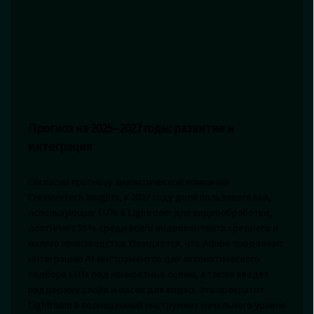
Прогноз на 2025–2027 годы: развитие и
интеграция
Согласно прогнозу аналитической компании
CreativeTech Insights, к 2027 году доля пользователей,
использующих LUTs в Lightroom для видеообработки,
достигнет 55% среди всего видеоконтента среднего и
малого производства. Ожидается, что Adobe продолжит
интеграцию AI-инструментов для автоматического
подбора LUTs под конкретные сцены, а также введёт
поддержку слоёв и масок для видео. Это превратит
Lightroom в полноценный инструмент начального уровня