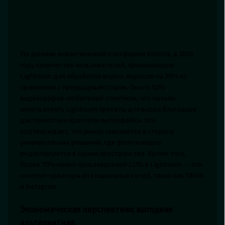
По данным аналитической платформы Statista, в 2024
году количество пользователей, применяющих
Lightroom для обработки видео, выросло на 38% по
сравнению с предыдущим годом. Около 62%
видеографов-любителей отметили, что начали
использовать Lightroom пресеты для видео благодаря
доступности и простоте интерфейса. Это
подтверждает, что рынок смещается в сторону
универсальных решений, где фото и видео
редактируются в одном пространстве. Кроме того,
более 70% новых пользователей LUTs в Lightroom — это
контент-креаторы из социальных сетей, таких как TikTok
и Instagram.
Экономическая перспектива: выгодная
альтернатива