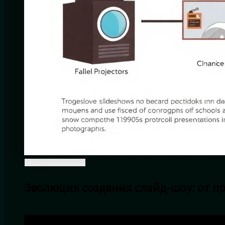
Эволюция создания слайд-шоу: от п