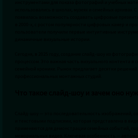
инструментами для показа фотографий и учебных матер
использовались в школах, музеях и семейных архивах.
появилась возможность создавать цифровые презента
в 2000-х, с ростом популярности цифровых камер и про
пользователи получили первые интуитивные инструм
динамичные визуальные истории.
Сегодня, в 2025 году, создание слайд-шоу из фотограф
процессом. Это важная часть визуального контента в с
семейной хронике. Рынок предлагает десятки решений
профессиональных монтажных студий.
Что такое слайд-шоу и зачем оно ну
Слайд-шоу — это последовательность изображений, с
и текстовыми подписями, которая представлена в вид
применяются для демонстрации семейных событий, по
мемориальных видео. Ключевая особенность — автома