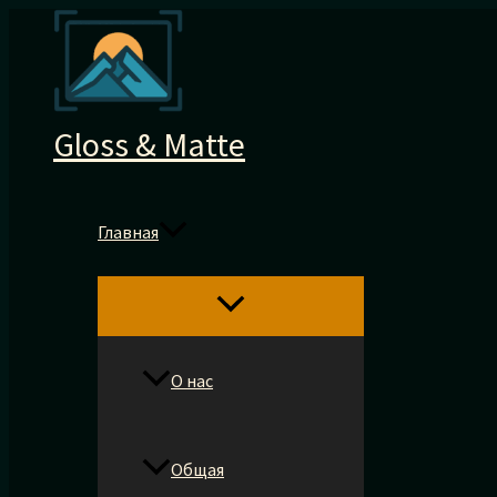
Перейти
к
содержимому
Gloss & Matte
Главная
О нас
Общая