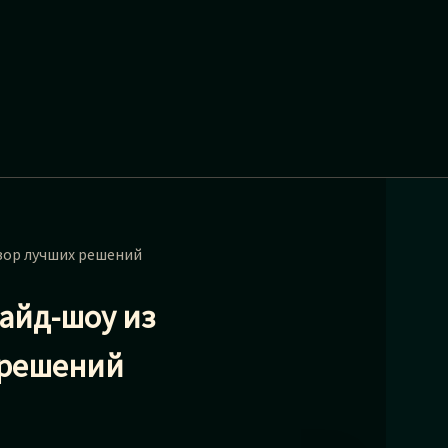
зор лучших решений
айд-шоу из
 решений