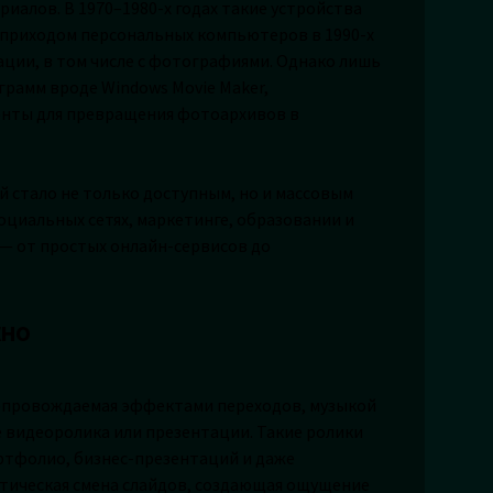
иалов. В 1970–1980-х годах такие устройства
 С приходом персональных компьютеров в 1990-х
ции, в том числе с фотографиями. Однако лишь
грамм вроде Windows Movie Maker,
енты для превращения фотоархивов в
ий стало не только доступным, но и массовым
оциальных сетях, маркетинге, образовании и
 — от простых онлайн-сервисов до
жно
опровождаемая эффектами переходов, музыкой
е видеоролика или презентации. Такие ролики
ртфолио, бизнес-презентаций и даже
тическая смена слайдов, создающая ощущение