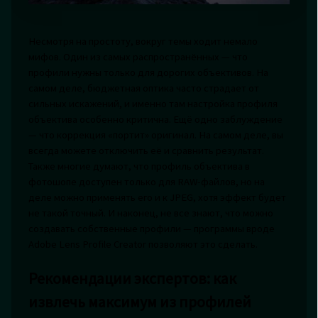
Несмотря на простоту, вокруг темы ходит немало
мифов. Один из самых распространённых — что
профили нужны только для дорогих объективов. На
самом деле, бюджетная оптика часто страдает от
сильных искажений, и именно там настройка профиля
объектива особенно критична. Ещё одно заблуждение
— что коррекция «портит» оригинал. На самом деле, вы
всегда можете отключить её и сравнить результат.
Также многие думают, что профиль объектива в
фотошопе доступен только для RAW-файлов, но на
деле можно применять его и к JPEG, хотя эффект будет
не такой точный. И наконец, не все знают, что можно
создавать собственные профили — программы вроде
Adobe Lens Profile Creator позволяют это сделать.
Рекомендации экспертов: как
извлечь максимум из профилей