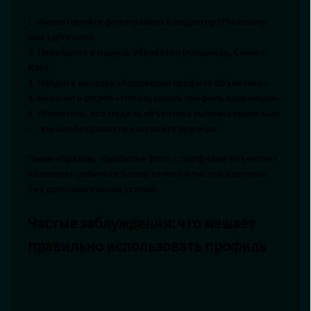
1. Импортируйте фотографию в редактор (Photoshop
или Lightroom).
2. Перейдите в модуль обработки (например, Camera
Raw).
3. Найдите вкладку «Коррекция профиля объектива».
4. Включите опцию «Использовать профиль коррекции».
5. Убедитесь, что модель объектива выбрана правильно
— при необходимости настройте вручную.
Таким образом, обработка фото с профилем объектива
позволяет добиться более точной и чистой картинки
без дополнительных усилий.
Частые заблуждения: что мешает
правильно использовать профиль