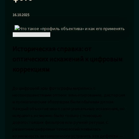
16.10.2025
Историческая справка: от
оптических искажений к цифровым
коррекциям
До цифровой эры фотографы мирились с
несовершенствами оптики: виньетирование, дисторсия
и хроматические аберрации были обычным делом.
Каждый объектив имел свои уникальные искажения, но
исправить их можно было только с помощью
дорогостоящих фильтров или ручной ретуши. С
развитием цифровых технологий появилась
возможность автоматически устранять эти дефекты —