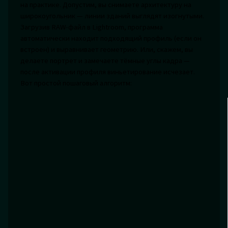
на практике. Допустим, вы снимаете архитектуру на
широкоугольник — линии зданий выглядят изогнутыми.
Загрузив RAW-файл в Lightroom, программа
автоматически находит подходящий профиль (если он
встроен) и выравнивает геометрию. Или, скажем, вы
делаете портрет и замечаете тёмные углы кадра —
после активации профиля виньетирование исчезает.
Вот простой пошаговый алгоритм: