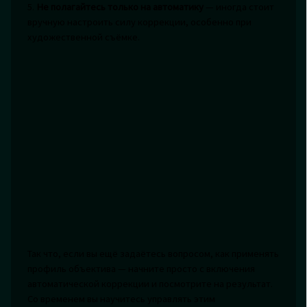
5.
Не полагайтесь только на автоматику
— иногда стоит
вручную настроить силу коррекции, особенно при
художественной съёмке.
Так что, если вы ещё задаётесь вопросом, как применять
профиль объектива — начните просто с включения
автоматической коррекции и посмотрите на результат.
Со временем вы научитесь управлять этим