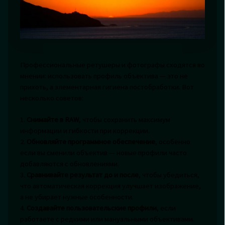
Профессиональные ретушеры и фотографы сходятся во
мнении: использовать профиль объектива — это не
прихоть, а элементарная гигиена постобработки. Вот
несколько советов:
1.
Снимайте в RAW
, чтобы сохранить максимум
информации и гибкости при коррекции.
2.
Обновляйте программное обеспечение
, особенно
если вы сменили объектив — новые профили часто
добавляются с обновлениями.
3.
Сравнивайте результат до и после
, чтобы убедиться,
что автоматическая коррекция улучшает изображение,
а не убирает нужные особенности.
4.
Создавайте пользовательские профили
, если
работаете с редкими или мануальными объективами.