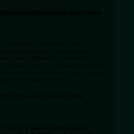
почему классические методы не
ых задач остаётся ретушь кожи. Однако
 Healing Brush или Blur — часто приводит к
венному виду. Особенно это критично при
y-съёмкой, где каждое несовершенство видно в
тотного разложения в Photoshop, позволяющий
 и работать с ними независимо.
их: суть метода и логика
 изображения на два слоя: один содержит
ысокочастотную (текстура). Это позволяет