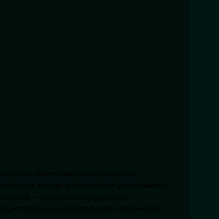
особенно эффективен в ситуациях, где
имер, при ретуши кожи моделей для рекламных
из кейсов — обработка портрета при
оздают сложную игру полутонов. Классическая