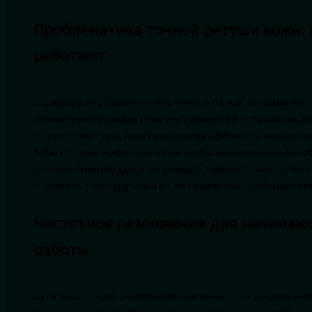
Проблематика точной ретуши кожи: 
работают
В цифровой обработке портретов одной из самых част
применение стандартных инструментов — таких как Spot
потере текстуры, пластмассовому эффекту и неестест
работе с крупноформатными изображениями или beaut
деталях. Именно здесь на помощь приходит метод час
отделить текстуру кожи от её тональных особенностей
Частотное разложение для начинающ
работы
Суть частотного разложения заключается в разделении
низкочастотную информацию (тон и цвет), другой — в