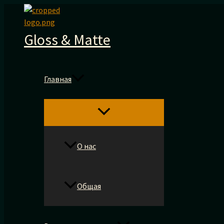
Перейти
к
содержимому
Gloss & Matte
Главная
О нас
Общая