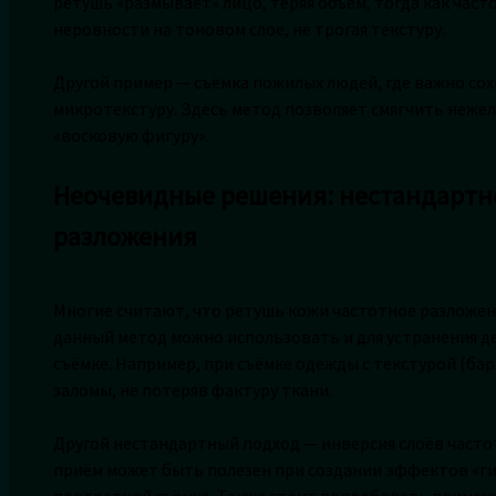
ретушь «размывает» лицо, теряя объём, тогда как час
неровности на тоновом слое, не трогая текстуру.
Другой пример — съёмка пожилых людей, где важно со
микротекстуру. Здесь метод позволяет смягчить нежел
«восковую фигуру».
Неочевидные решения: нестандартн
разложения
Многие считают, что ретушь кожи частотное разложен
данный метод можно использовать и для устранения д
съёмке. Например, при съёмке одежды с текстурой (бар
заломы, не потеряв фактуру ткани.
Другой нестандартный подход — инверсия слоёв частот
приём может быть полезен при создании эффектов «г
портретной съёмке. Также стоит попробовать применя