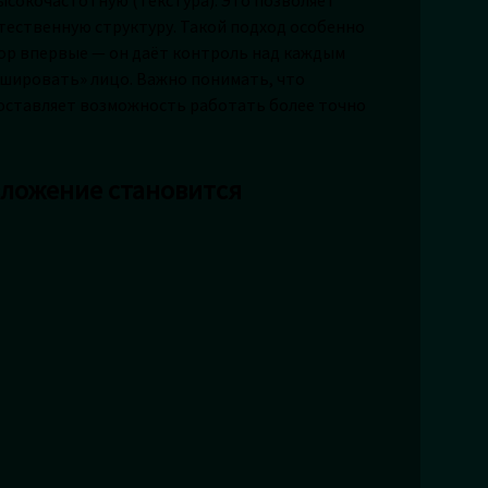
тественную структуру. Такой подход особенно
hop впервые — он даёт контроль над каждым
шировать» лицо. Важно понимать, что
доставляет возможность работать более точно
зложение становится