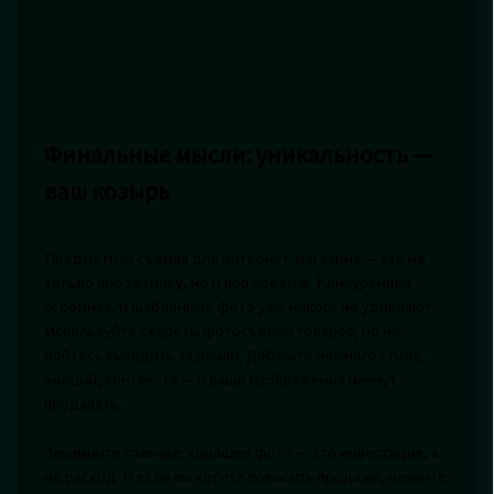
Финальные мысли: уникальность —
ваш козырь
Предметная съемка для интернет-магазина — это не
только про технику, но и про креатив. Конкуренция
огромная, и шаблонные фото уже никого не удивляют.
Используйте секреты фотосъемки товаров, но не
бойтесь выходить за рамки. Добавьте немного стиля,
эмоций, контекста — и ваши изображения начнут
продавать.
Запомните главное: хорошее фото — это инвестиция, а
не расход. И если вы хотите повысить продажи, начните