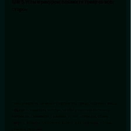
Шаг 5. Углы и ракурсы: покажите товар со всех
сторон
Пользователь не может потрогать товар, поэтому ваша
задача — показать его так, чтобы у него не осталось
вопросов. Снимайте с разных углов: спереди, сбоку,
сверху, вблизи. Особенно важно для одежды, обуви,
сумок и техники.