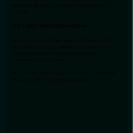
инстаграм-картинку. Это интернет-магазин, а не арт-
галерея.
Шаг 7. Адаптация под платформу
Разные площадки требуют разные форматы. Например,
на Wildberries и Ozon нужны фото на белом фоне, а в
Instagram можно позволить больше креатива.
Учитывайте это при съемке.
💡 *Лайфхак:* Снимайте сразу в квадрате и вертикали.
Так вы сэкономите время на кадрировании.