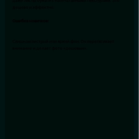
даже листы бумаги с напечатанными текстурами. Это
дешево и эффектно.
Ошибка новичков:
Слишком пестрый или яркий фон. Он перетягивает
внимание и делает фото «дешевым».