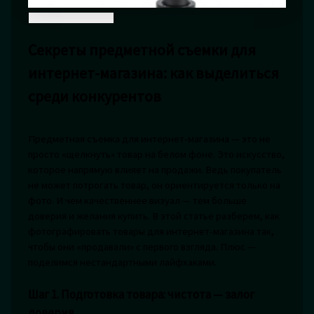
Секреты предметной съемки для
интернет-магазина: как выделиться
среди конкурентов
Предметная съемка для интернет-магазина — это не
просто «щелкнуть» товар на белом фоне. Это искусство,
которое напрямую влияет на продажи. Ведь покупатель
не может потрогать товар, он ориентируется только на
фото. И чем качественнее визуал — тем больше
доверия и желания купить. В этой статье разберем, как
фотографировать товары для интернет-магазина так,
чтобы они «продавали» с первого взгляда. Плюс —
поделимся нестандартными лайфхаками.
Шаг 1. Подготовка товара: чистота — залог
доверия