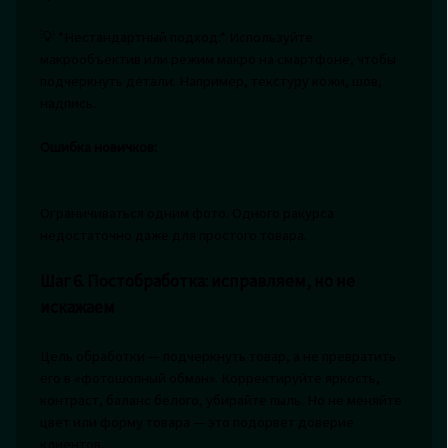
💡 *Нестандартный подход:* Используйте
макрообъектив или режим макро на смартфоне, чтобы
подчеркнуть детали. Например, текстуру кожи, шов,
надпись.
Ошибка новичков:
Ограничиваться одним фото. Одного ракурса
недостаточно даже для простого товара.
Шаг 6. Постобработка: исправляем, но не
искажаем
Цель обработки — подчеркнуть товар, а не превратить
его в «фотошопный обман». Корректируйте яркость,
контраст, баланс белого, убирайте пыль. Но не меняйте
цвет или форму товара — это подорвет доверие
клиентов.