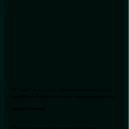
💡 *Совет:* Используйте Lightroom или Snapseed (для
смартфона). Они просты, но дают хорошие результаты.
Ошибка новичков:
Перебор с фильтрами. Не превращайте фото в