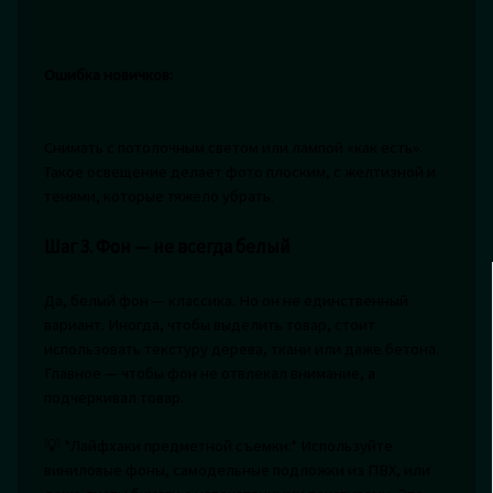
Ошибка новичков:
Снимать с потолочным светом или лампой «как есть».
Такое освещение делает фото плоским, с желтизной и
тенями, которые тяжело убрать.
Шаг 3. Фон — не всегда белый
Да, белый фон — классика. Но он не единственный
вариант. Иногда, чтобы выделить товар, стоит
использовать текстуру дерева, ткани или даже бетона.
Главное — чтобы фон не отвлекал внимание, а
подчеркивал товар.
💡 *Лайфхаки предметной съемки:* Используйте
виниловые фоны, самодельные подложки из ПВХ, или