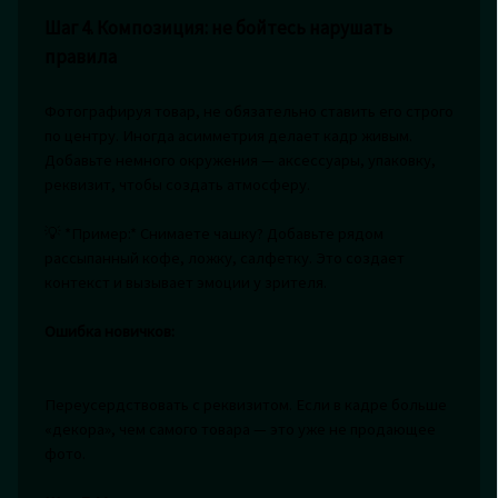
Шаг 4. Композиция: не бойтесь нарушать
правила
Фотографируя товар, не обязательно ставить его строго
по центру. Иногда асимметрия делает кадр живым.
Добавьте немного окружения — аксессуары, упаковку,
реквизит, чтобы создать атмосферу.
💡 *Пример:* Снимаете чашку? Добавьте рядом
рассыпанный кофе, ложку, салфетку. Это создает
контекст и вызывает эмоции у зрителя.
Ошибка новичков:
Переусердствовать с реквизитом. Если в кадре больше
«декора», чем самого товара — это уже не продающее
фото.