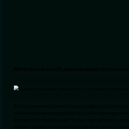
Фотосъемка зимой: рекомендации по технике
Фотосъемка зимой имеет свою специфику, особенно ко
ошибается в экспозиции: белый снег воспринимается к
старается затемнить кадр. Чтобы этого избежать, луч
режим и добавить экспокоррекцию на +1 или +2 ступен