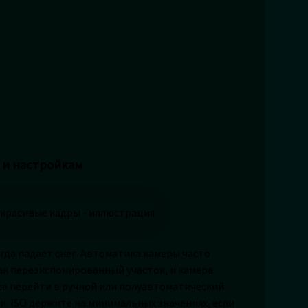
 и настройкам
гда падает снег. Автоматика камеры часто
ак переэкспонированный участок, и камера
ше перейти в ручной или полуавтоматический
и. ISO держите на минимальных значениях, если