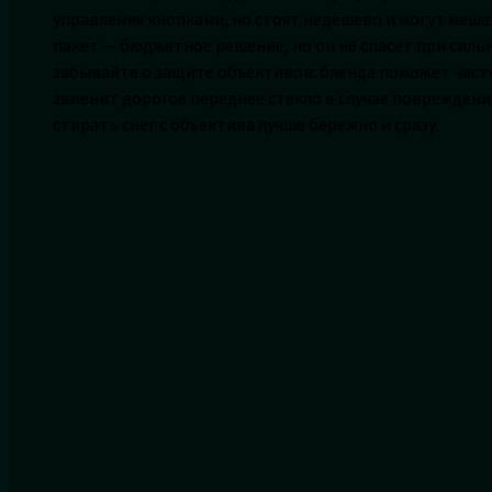
управления кнопками, но стоят недёшево и могут меш
пакет — бюджетное решение, но он не спасёт при сильн
забывайте о защите объективов: бленда поможет части
заменит дорогое переднее стекло в случае повреждени
стирать снег с объектива лучше бережно и сразу.