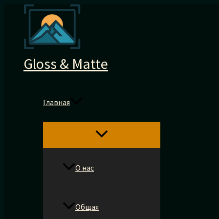
Перейти
к
содержимому
Gloss & Matte
Главная
О нас
Общая