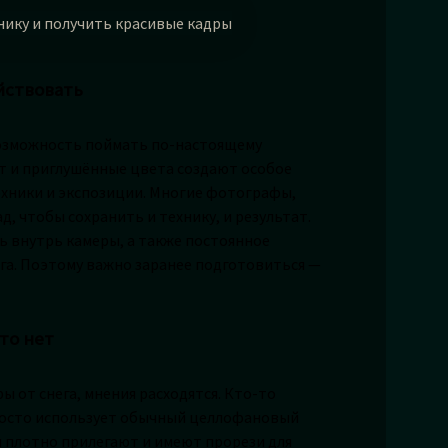
ействовать
 возможность поймать по-настоящему
т и приглушённые цвета создают особое
техники и экспозиции. Многие фотографы,
д, чтобы сохранить и технику, и результат.
ь внутрь камеры, а также постоянное
ега. Поэтому важно заранее подготовиться —
то нет
ы от снега, мнения расходятся. Кто-то
просто использует обычный целлофановый
и плотно прилегают и имеют прорези для