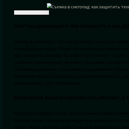
Снег как декорация: в чём сложность и как д
Съемка в снегопад — это всегда вызов, но и отличная
атмосферные кадры. Пушистые хлопья, рассеянный све
настроение на снимках. Но вместе с этим снег — враг 
особенно начинающие, не знают, как снимать в снегопа
Основная проблема — это влага, которая может попаст
изменение яркости сцены из-за отражения света от сн
как морально, так и технически.
Физическая защита техники: что работает, а ч
Когда речь заходит о том, как обеспечить защиту камер
полагается на специальные защитные чехлы, кто-то 
пакет. Чехлы, конечно, дают большую уверенность: он