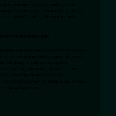
ыбирайте в зависимости от цели: хотите
 выдержку, хотите мягкий поток — длинную.
те с выдержкой, чтобы добиться нужного
в постановочных сцен
 тщательно продуманной. Репортажная съёмка —
а лёгкая техника, возможно, даже смартфон с
ановочные кадры требуют серьёзной
я и планирование композиции. У каждого
ше шансов поймать живые эмоции и
проработать детали, от поз до фона. Главное
 и погоде за окном.