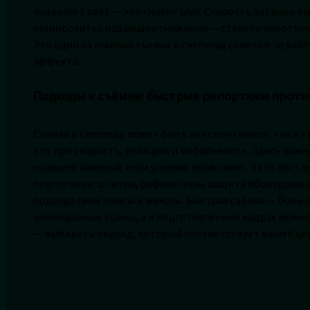
позволяет свет — это снизит шум. Скорость затвора в
«заморозить» падающие снежинки — ставьте короткую
Это один из главных съемка в снегопад советов: играй
эффекта.
Подходы к съёмке: быстрые репортажи проти
Съемка в снегопад может быть как спонтанной, так и
это про скорость, реакцию и мобильность. Здесь важн
хорошей камерой, если условия позволяют. Зато пост
подготовки: штатив, рефлекторы, защита оборудовани
подхода свои плюсы и минусы. Быстрая съёмка — боль
неожиданные сцены, а в подготовленных кадрах можно 
— выбирать подход, который соответствует вашей цели