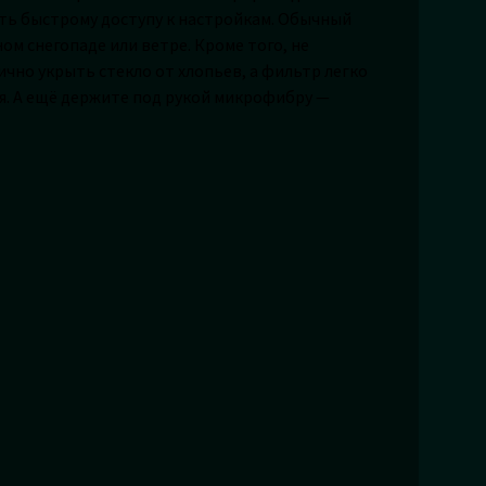
ать быстрому доступу к настройкам. Обычный
ом снегопаде или ветре. Кроме того, не
чно укрыть стекло от хлопьев, а фильтр легко
я. А ещё держите под рукой микрофибру —