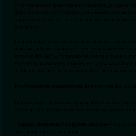
стратегического планирования маршрута до оценки пог
действительно хотите узнать, как снимать пейзажи в г
подготовки. И это не только выбор объектива и штатив
освещение.
Планирование фотосессии в горах включает в себя выб
дают мягкий свет и длинные тени, создавая объем. Так
используйте карты, топографические приложения, спу
PhotoPills или Gaia GPS помогут не только рассчитать 
особенно полезно, если вы планируете фотосъемку при
Необходимое снаряжение для горной фотосъ
Пейзажная фотография в горах требует особого подход
нести на себе, так что важен баланс между качеством 
-
Камера с возможностью ручных настроек
— зеркальна
контролировать экспозицию.