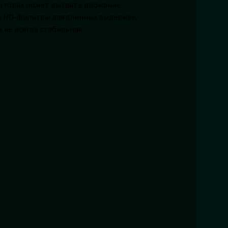
 в горах может вызвать дрожание.
и ND-фильтры для длинных выдержек.
 не всегда стабильная.