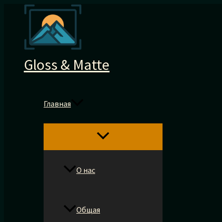
Перейти
к
содержимому
Gloss & Matte
Главная
О нас
Общая