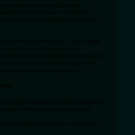
одных и световых условий. Если вы
орах грамотно и безопасно, стоит начать с
а, но и понимание, когда и где будет лучшее
ор правильного времени суток — утро и вечер
же важно заранее изучить местность:
тниковые снимки. Например, приложения вроде
направление света, но и понять рельеф. Это
роды в горах в незнакомом регионе.
емки
а к выбору оборудования. Нагрузку приходится
и весом. Вот базовый список инструментов:
я или беззеркальная, главное — возможность