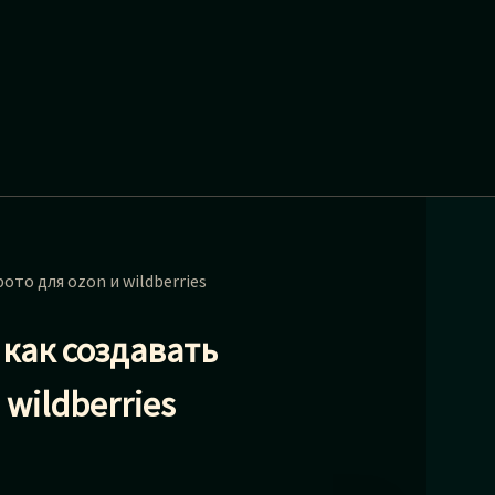
то для ozon и wildberries
как создавать
wildberries