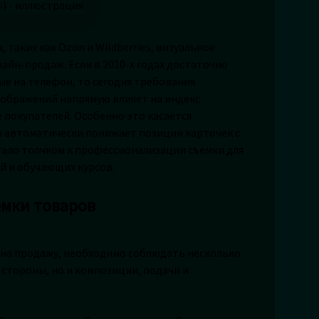
таких как Ozon и Wildberries, визуальное
йн-продаж. Если в 2010-х годах достаточно
е на телефон, то сегодня требования
зображений напрямую влияет на индекс
 покупателей. Особенно это касается
а автоматически понижает позиции карточек с
тало толчком к профессионализации съемки для
й и обучающих курсов.
мки товаров
на продажу, необходимо соблюдать несколько
 стороны, но и композиции, подачи и