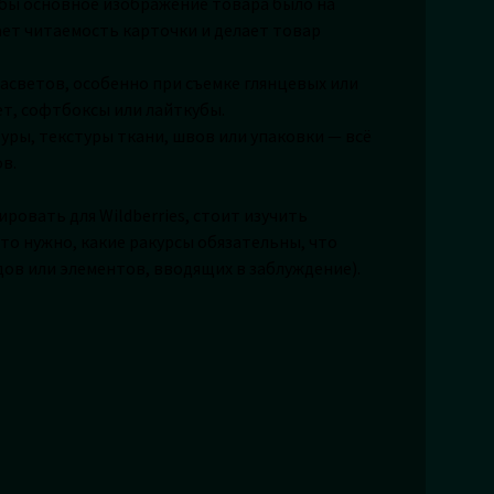
чтобы основное изображение товара было на
ает читаемость карточки и делает товар
 засветов, особенно при съемке глянцевых или
ет, софтбоксы или лайткубы.
уры, текстуры ткани, швов или упаковки — всё
в.
ировать для Wildberries, стоит изучить
то нужно, какие ракурсы обязательны, что
ов или элементов, вводящих в заблуждение).