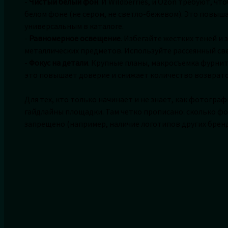
-
Чистый белый фон
. И Wildberries, и Ozon требуют, 
белом фоне (не сером, не светло-бежевом). Это повыш
универсальным в каталоге.
-
Равномерное освещение
. Избегайте жестких теней и
металлических предметов. Используйте рассеянный св
-
Фокус на детали
. Крупные планы, макросъемка фурнит
это повышает доверие и снижает количество возврато
Для тех, кто только начинает и не знает, как фотограф
гайдлайны площадки. Там четко прописано: сколько фо
запрещено (например, наличие логотипов других бренд