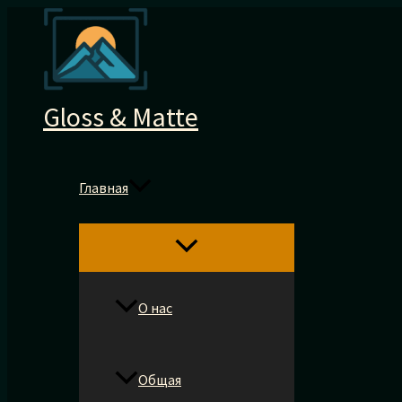
Перейти
к
содержимому
Gloss & Matte
Главная
О нас
Общая