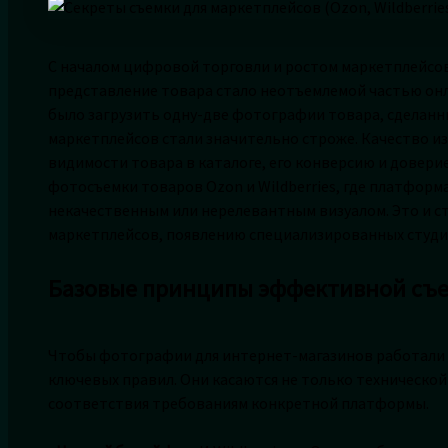
С началом цифровой торговли и ростом маркетплейсов, 
представление товара стало неотъемлемой частью онла
было загрузить одну-две фотографии товара, сделанны
маркетплейсов стали значительно строже. Качество и
видимости товара в каталоге, его конверсию и доверие
фотосъемки товаров Ozon и Wildberries, где платформ
некачественным или нерелевантным визуалом. Это и с
маркетплейсов, появлению специализированных студи
Базовые принципы эффективной съе
Чтобы фотографии для интернет-магазинов работали 
ключевых правил. Они касаются не только технической
соответствия требованиям конкретной платформы.