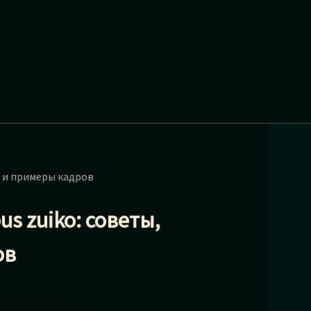
и и примеры кадров
s zuiko: советы,
ов