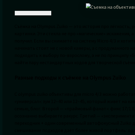
Съёмка на Olympus Zuiko — это история про лёгкость, 
картинки. Эти стекла не про «магические» искажения, а
получил. Если вы снимаете на систему Micro 4/3 и хоти
начинать стоит не с новой камеры, а с продуманного н
подходить к выбору по-взрослому, а не по принципу «б
найти пару нестандартных ходов для творческой съёмк
Разные подходы к съёмке на Olympus Zuiko
С olympus zuiko объективы для micro 4/3 можно работа
«универсал»: зум 12–40 или 12–45, который живёт на к
семью, блог. Второй — «праймовый фанат»: фикс 17/1.8, 
осознанно выбираете ракурс. Третий — «экспериментат
переходник + один современный автофокусный Zuiko д
смешивание подходов даёт более живой портфель: один