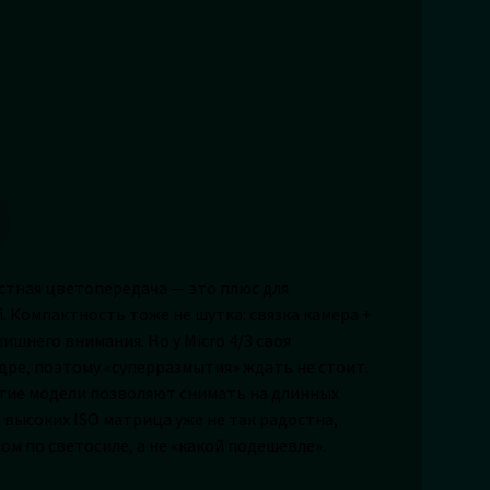
стная цветопередача — это плюс для
. Компактность тоже не шутка: связка камера +
ишнего внимания. Но у Micro 4/3 своя
дре, поэтому «суперразмытия» ждать не стоит.
огие модели позволяют снимать на длинных
 высоких ISO матрица уже не так радостна,
ом по светосиле, а не «какой подешевле».