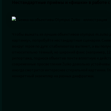
Нестандартные приёмы и «фишки» в работе с 
Чтобы выжать из лучших объективов olympus m.zuiko д
картинку», попробуйте нестандартные сценарии. Снима
вокруг героя по дуге: стабилизатор вытянет, а вы пол
относительно тёмный, но широкий фикс (например, 12 м
репортажа, поднося объектив почти вплотную к дейст
современные просветления Zuiko довольно устойчивы 
иногда смотрится интереснее стерильной картинки. Гл
конкретный экземпляр на разных диафрагмах.