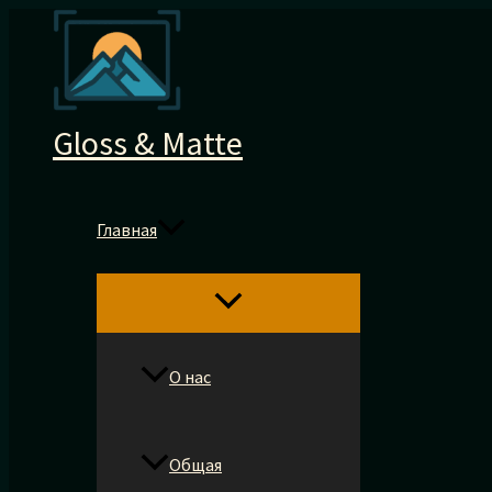
Перейти
к
содержимому
Gloss & Matte
Главная
О нас
Общая