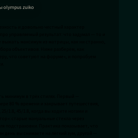
резкость и довольно честный характер
 про управляемый результат: что задумал — то и
те выжать максимум из матрицы, как ни странно,
абора объективов. Ниже разберём, как
еру, что советуют на форуме», и попробуем
и.
ть минимум в трёх стилях. Первый —
амере 80 % времени и закрывает путешествия,
25/1.8, 45/1.8, когда вы ходите ногами и
ор»: старые мануальные стекла через
ля подстраховки. Практика показывает, что
 день вы снимаете на лёгкий зум, другой —