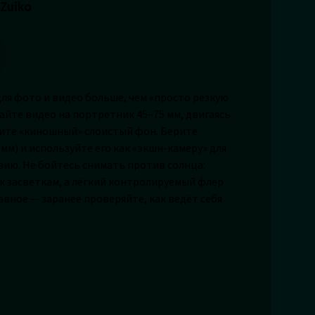
Zuiko
ля фото и видео больше, чем «просто резкую
йте видео на портретник 45–75 мм, двигаясь
учите «киношный» слоистый фон. Берите
м) и используйте его как «экшн-камеру» для
вию. Не бойтесь снимать против солнца:
к засветкам, а лёгкий контролируемый флер
авное — заранее проверяйте, как ведёт себя