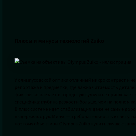
Плюсы и минусы технологий Zuiko
У олимпусовской оптики отличный микроконтраст и че
репортажа и предметки, где важна читаемость деталей
фикс легко влезает в городскую сумку и не привлекает л
специфика: глубина резкости больше, чем на полном ка
В плюс системе идёт стабилизация: даже не самые дор
выдержках с рук. Минус — требовательность к свету: на
поэтому объективы Olympus Zuiko купить лучше с запас