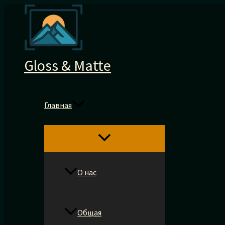
Перейти
к
содержимому
Gloss & Matte
Главная
О нас
Общая