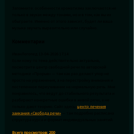
Запомните: особенности хроматизма заключаются не
только в звуках между тонами, но и в том, как вы их
обыграете. Именно от этого зависит, будет ли ваша
музыка звучать выразительно или случайно.
Комментарии
ИванЛогопед
13-04-2026 17:14
Если кому-то тема действительно актуальна,
посмотрите центр свободной речи по авторской
методике «Прорыв» — там как раз делают упор не
просто на упражнения, а на перестройку внимания и
постепенное переучивание на нормальную речь. Мне
понравилось, что ведут до стабильного результата и
разбирают конкретные ошибки в живой речи, а не
только дают теорию. Сайт здесь:
центр лечения
заикания «Свобода речи»
— там подробно расписана
структура курса и формат индивидуальных занятий.
Всего просмотров:
200