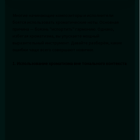
Многие начинающие композиторы и исполнители
боятся использовать хроматические ноты. Основная
причина — боязнь "испортить" гармонию. Однако,
избегая хроматизма, вы упускаете мощный
выразительный инструмент. Давайте разберём, какие
ошибки чаще всего совершают новички.
1. Использование хроматизма вне тонального контекста