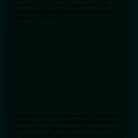
музыкальное пространство между двумя нотами
дополнительными звуками, что даёт богатство и
напряжение в звучании.
Например, если в обычной гамме от ноты До к Ре идёт
целый тон, то в хроматическом движении между ними
появится До-диез. И вот уже вместо двух нот — три, а
иногда и больше. Это даёт мелодии более витиеватый,