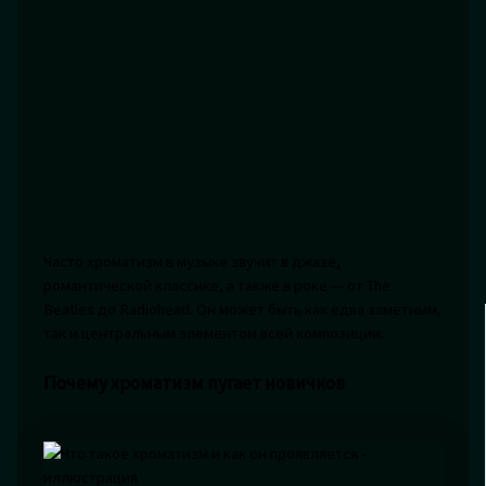
Часто хроматизм в музыке звучит в джазе,
романтической классике, а также в роке — от The
Beatles до Radiohead. Он может быть как едва заметным,
так и центральным элементом всей композиции.
Почему хроматизм пугает новичков