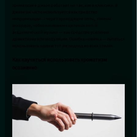
Хроматизм в джазе работает не так, как в классике. В
джазе он часто используется как средство
импровизации — через проходящие ноты, замены
аккордов, «обволакивание» целевых нот. В
академической музыке — как средство усиления
драматизма или модуляции. Ошибка новичка — пытаться
использовать один и тот же подход во всех стилях.
Как научиться использовать хроматизм
осознанно