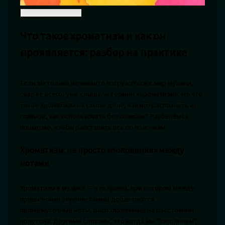
Что такое хроматизм и как он
проявляется: разбор на практике
Если вы только начинаете погружаться в мир музыки,
скорее всего, уже слышали термин «хроматизм». Но что
такое хроматизм на самом деле, как его распознать и,
главное, как использовать без ошибок? Разберёмся
пошагово, чтобы расставить всё по полочкам.
Хроматизм: не просто «половинки» между
нотами
Хроматизм в музыке — это приём, при котором между
привычными звуками гаммы добавляются
промежуточные ноты, расположенные на расстоянии
полутона. Другими словами, это когда мы "заполняем"