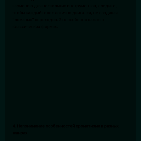
гармонию для нескольких инструментов, следите,
чтобы каждый голос логично двигался, не создавая
"ломаных" переходов. Это особенно важно в
классических формах.
4. Непонимание особенностей хроматизма в разных
жанрах