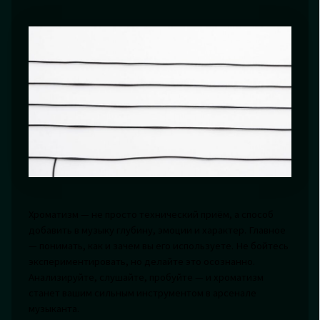
Хроматизм — не просто технический приём, а способ
добавить в музыку глубину, эмоции и характер. Главное
— понимать, как и зачем вы его используете. Не бойтесь
экспериментировать, но делайте это осознанно.
Анализируйте, слушайте, пробуйте — и хроматизм
станет вашим сильным инструментом в арсенале
музыканта.