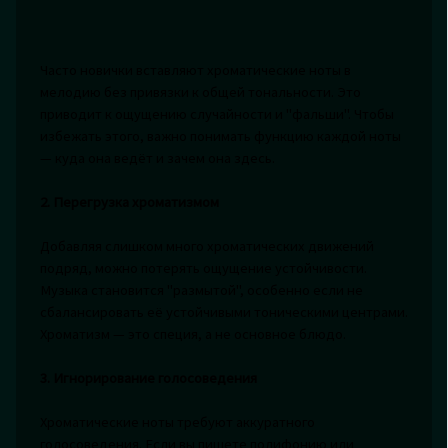
Часто новички вставляют хроматические ноты в
мелодию без привязки к общей тональности. Это
приводит к ощущению случайности и "фальши". Чтобы
избежать этого, важно понимать функцию каждой ноты
— куда она ведёт и зачем она здесь.
2. Перегрузка хроматизмом
Добавляя слишком много хроматических движений
подряд, можно потерять ощущение устойчивости.
Музыка становится "размытой", особенно если не
сбалансировать её устойчивыми тоническими центрами.
Хроматизм — это специя, а не основное блюдо.
3. Игнорирование голосоведения
Хроматические ноты требуют аккуратного
голосоведения. Если вы пишете полифонию или