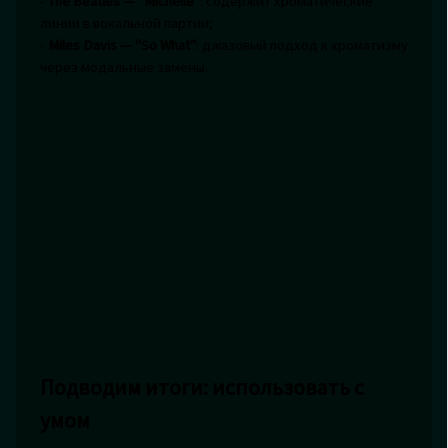
-
The Beatles — "Michelle"
: содержит хроматические
линии в вокальной партии;
-
Miles Davis — "So What"
: джазовый подход к хроматизму
через модальные замены.
Подводим итоги: использовать с
умом