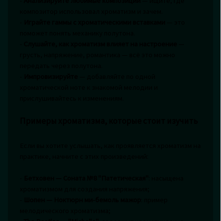
-
Анализируйте любимые композиции
— ищите, где
композитор использовал хроматизм и зачем.
-
Играйте гаммы с хроматическими вставками
— это
поможет понять механику полутона.
-
Слушайте, как хроматизм влияет на настроение
—
грусть, напряжение, романтика — всё это можно
передать через полутона.
-
Импровизируйте
— добавляйте по одной
хроматической ноте к знакомой мелодии и
прислушивайтесь к изменениям.
Примеры хроматизма, которые стоит изучить
Если вы хотите услышать, как проявляется хроматизм на
практике, начните с этих произведений:
-
Бетховен — Соната №8 "Патетическая"
: насыщена
хроматизмом для создания напряжения;
-
Шопен — Ноктюрн ми-бемоль мажор
: пример
мелодического хроматизма;