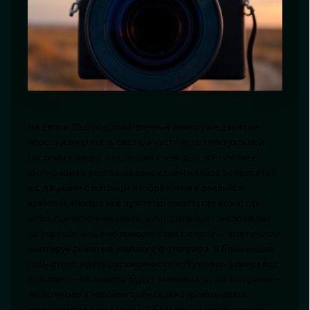
На дворе 2025 год, и матричный замер уже давно не
просто измеритель света, а часть интеллектуальной
системы камеры. Тенденция очевидна: всё плотнее
интеграция с распознаванием сцен на базе нейросетей
и с данными с матрицы изображения в реальном
времени. Камера всё лучше понимает, где кожа, где
небо, где источник света, и подстраивает экспозицию
не усреднённо, а по приоритетам сюжета — фактически
имитируя решения опытного фотографа. В ближайшие
годы стоит ждать расширенного «обучения» замера под
пользователя: камеры будут запоминать, как вы правите
экспозицию в похожих сценах, и корректировать
алгоритм под ваши вкусы. В беззеркальных системах