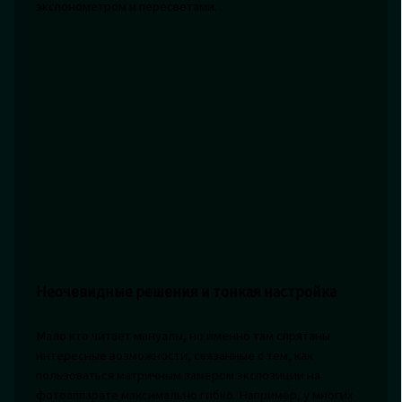
экспонометром и пересветами.
Неочевидные решения и тонкая настройка
Мало кто читает мануалы, но именно там спрятаны
интересные возможности, связанные с тем, как
пользоваться матричным замером экспозиции на
фотоаппарате максимально гибко. Например, у многих