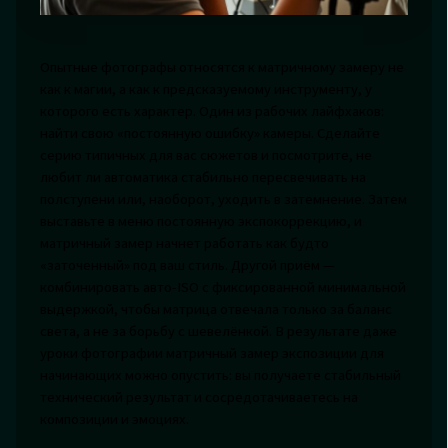
Опытные фотографы относятся к матричному замеру не
как к магии, а как к предсказуемому инструменту, у
которого есть характер. Один из рабочих лайфхаков:
найти свою «постоянную ошибку» камеры. Сделайте
серию типичных для вас сюжетов и посмотрите, не
любит ли автоматика стабильно пересвечивать на
полступени или, наоборот, уходить в затемнение. Затем
выставьте в меню постоянную экспокоррекцию, и
матричный замер начнет работать как будто
«заточенный» под ваш стиль. Другой приём —
комбинировать авто-ISO с фиксированной минимальной
выдержкой, чтобы матрица отвечала только за баланс
света, а не за борьбу с шевелёнкой. В результате даже
уроки фотографии матричный замер экспозиции для
начинающих можно опустить: вы получаете стабильный
технический результат и сосредотачиваетесь на
композиции и эмоциях.