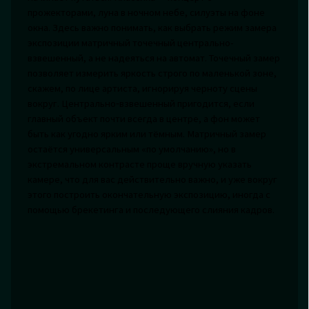
прожекторами, луна в ночном небе, силуэты на фоне
окна. Здесь важно понимать, как выбрать режим замера
экспозиции матричный точечный центрально-
взвешенный, а не надеяться на автомат. Точечный замер
позволяет измерить яркость строго по маленькой зоне,
скажем, по лице артиста, игнорируя черноту сцены
вокруг. Центрально‑взвешенный пригодится, если
главный объект почти всегда в центре, а фон может
быть как угодно ярким или тёмным. Матричный замер
остаётся универсальным «по умолчанию», но в
экстремальном контрасте проще вручную указать
камере, что для вас действительно важно, и уже вокруг
этого построить окончательную экспозицию, иногда с
помощью брекетинга и последующего слияния кадров.