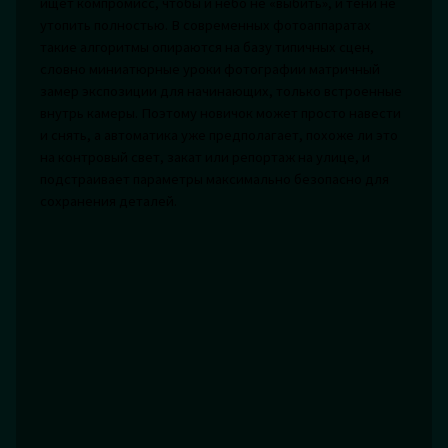
ищет компромисс, чтобы и небо не «выбить», и тени не
утопить полностью. В современных фотоаппаратах
такие алгоритмы опираются на базу типичных сцен,
словно миниатюрные уроки фотографии матричный
замер экспозиции для начинающих, только встроенные
внутрь камеры. Поэтому новичок может просто навести
и снять, а автоматика уже предполагает, похоже ли это
на контровый свет, закат или репортаж на улице, и
подстраивает параметры максимально безопасно для
сохранения деталей.