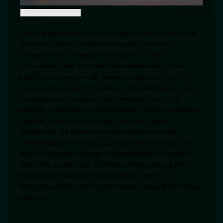
Матричный замер — это тот самый «автомат», который
большинство фотографов включает и почти не
задумывается, почему кадр получается либо
идеальным, либо внезапно пересвеченным. Чтобы
разобраться, матричный замер экспозиции что это
такое, достаточно представить, что камера делит кадр
на множество маленьких зон, измеряет яркость в
каждой, сравнивает с заложенными в памяти сценами и
находит «золотую середину» для выдержки и
диафрагмы. В отличие от старых систем, которые
смотрели в одну точку, здесь задействован весь кадр,
плюс учитывается то, где находится фокус, контраст
объектов и даже цвет. Поэтому матрица чаще всего
попадает «в яблочко» в стандартных ситуациях:
прогулка в парке, интерьер с окнами, городской пейзаж
на закате.