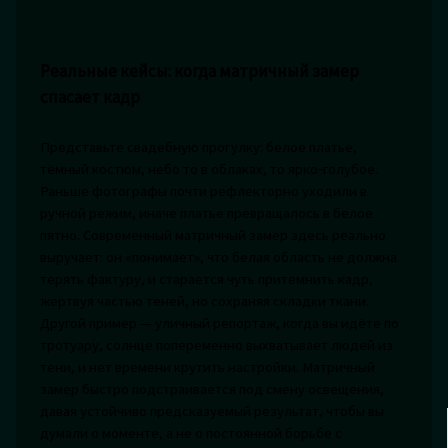
Реальные кейсы: когда матричный замер
спасает кадр
Представьте свадебную прогулку: белое платье,
тёмный костюм, небо то в облаках, то ярко‑голубое.
Раньше фотографы почти рефлекторно уходили в
ручной режим, иначе платье превращалось в белое
пятно. Современный матричный замер здесь реально
выручает: он «понимает», что белая область не должна
терять фактуру, и старается чуть притемнить кадр,
жертвуя частью теней, но сохраняя складки ткани.
Другой пример — уличный репортаж, когда вы идёте по
тротуару, солнце попеременно выхватывает людей из
тени, и нет времени крутить настройки. Матричный
замер быстро подстраивается под смену освещения,
давая устойчиво предсказуемый результат, чтобы вы
думали о моменте, а не о постоянной борьбе с