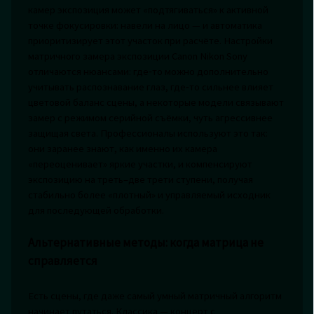
камер экспозиция может «подтягиваться» к активной
точке фокусировки: навели на лицо — и автоматика
приоритизирует этот участок при расчёте. Настройки
матричного замера экспозиции Canon Nikon Sony
отличаются нюансами: где‑то можно дополнительно
учитывать распознавание глаз, где‑то сильнее влияет
цветовой баланс сцены, а некоторые модели связывают
замер с режимом серийной съёмки, чуть агрессивнее
защищая света. Профессионалы используют это так:
они заранее знают, как именно их камера
«переоценивает» яркие участки, и компенсируют
экспозицию на треть–две трети ступени, получая
стабильно более «плотный» и управляемый исходник
для последующей обработки.
Альтернативные методы: когда матрица не
справляется
Есть сцены, где даже самый умный матричный алгоритм
начинает путаться. Классика — концерт с