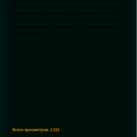
логично развитие совместного анализа экспозиции и
динамического диапазона, когда замер не только
выставляет параметры, но и заранее планирует, сколько
информации можно «вытащить» из теней и светов уже
на этапе съёмки.
Всего просмотров:
2 153