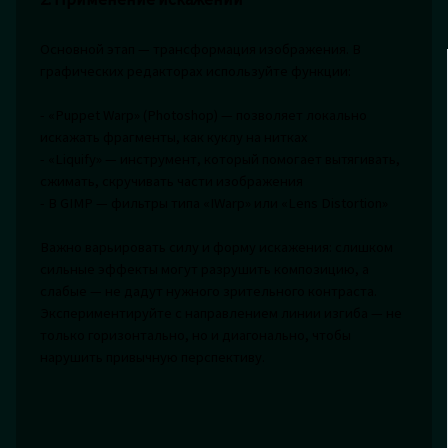
Основной этап — трансформация изображения. В
графических редакторах используйте функции:
- «Puppet Warp» (Photoshop) — позволяет локально
искажать фрагменты, как куклу на нитках
- «Liquify» — инструмент, который помогает вытягивать,
сжимать, скручивать части изображения
- В GIMP — фильтры типа «IWarp» или «Lens Distortion»
Важно варьировать силу и форму искажения: слишком
сильные эффекты могут разрушить композицию, а
слабые — не дадут нужного зрительного контраста.
Экспериментируйте с направлением линии изгиба — не
только горизонтально, но и диагонально, чтобы
нарушить привычную перспективу.