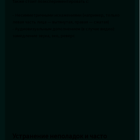
Также стоит поэкспериментировать с:
- Несимметричными искажениями (например, только
левая часть лица — вытянутая, правая — сжатая)
- Аудиовизуальным дополнением (в случае видео):
замедление звука, эхо, реверс
Устранение неполадок и часто