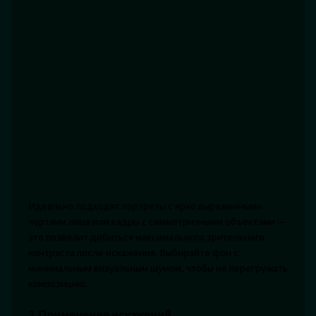
Идеально подходят портреты с ярко выраженными
чертами лица или кадры с симметричными объектами —
это позволит добиться максимального зрительного
контраста после искажения. Выбирайте фон с
минимальным визуальным шумом, чтобы не перегружать
композицию.
2. Применение искажений