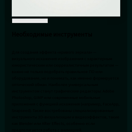
Необходимые инструменты
Для создания эффекта «кривого зеркала» —
визуального искажения изображения с характерным
юмористическим или сюрреалистичным результатом —
важно не только подобрать правильное ПО или
оборудование, но и понимать, как именно формируется
оптический обман. Наиболее универсальным
инструментом станут графические редакторы: Adobe
Photoshop, GIMP или современные мобильные
приложения с функцией искажения (например, FaceApp,
Snapseed). Также востребованы специализированные
инструменты 3D-визуализации и видеоэффектов, такие
как Blender или After Effects, особенно если
предполагается работа с анимацией.