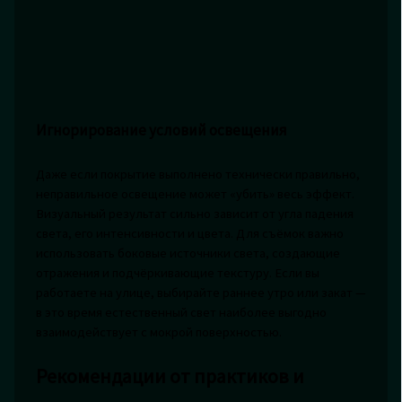
Игнорирование условий освещения
Даже если покрытие выполнено технически правильно,
неправильное освещение может «убить» весь эффект.
Визуальный результат сильно зависит от угла падения
света, его интенсивности и цвета. Для съёмок важно
использовать боковые источники света, создающие
отражения и подчёркивающие текстуру. Если вы
работаете на улице, выбирайте раннее утро или закат —
в это время естественный свет наиболее выгодно
взаимодействует с мокрой поверхностью.
Рекомендации от практиков и