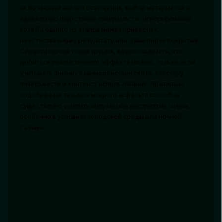
включающая анализ освещения, выбор материалов и
адекватную подготовку поверхности. Игнорирование
хотя бы одного из этапов может привести к
неестественному результату или даже порче покрытия.
С практической точки зрения, важно понимать, что
добиться реалистичного эффекта можно, только если
учитывать физику взаимодействия света, текстуру
поверхности и контекст использования. Правильно
подобранная техника мокрого асфальта способна
существенно усилить визуальное восприятие сцены,
особенно в условиях городской среды или ночной
съёмки.