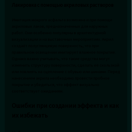
Лакировка с помощью акриловых растворов
Имитация мокрого асфальта возможна и при помощи
акриловых лаков, предназначенных для наружных
работ. Они особенно популярны в архитектурной
визуализации и на выставочных мероприятиях. Акрил
создаёт полуглянцевую поверхность, что при
правильном освещении имитирует влажное покрытие.
Однако важно учитывать, что такие средства могут
изменить структуру поверхности, сделать её скользкой
или повлиять на сцепление с обувью или шинами. Перед
нанесением акрила необходимо провести пробное
покрытие и убедиться, что эффект визуально
соответствует ожиданиям.
Ошибки при создании эффекта и как
их избежать