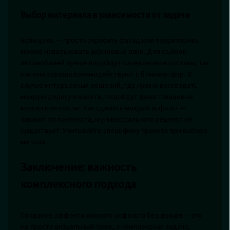
Выбор материала в зависимости от задачи
Если цель — просто украсить фасад или территорию,
можно использовать акриловые лаки. Для съёмок
автомобилей лучше подойдут силиконовые составы, так
как они хорошо взаимодействуют с бликами фар. В
случае интерьерных решений, где нужно воссоздать
мокрую дорогу в макете, подойдут даже глянцевые
краски или смолы. Как сделать мокрый асфальт —
зависит от контекста, и универсального рецепта не
существует. Учитывайте специфику проекта при выборе
метода.
Заключение: важность
комплексного подхода
Создание эффекта мокрого асфальта без дождя — это
не просто визуальный трюк, а комплексная задача,