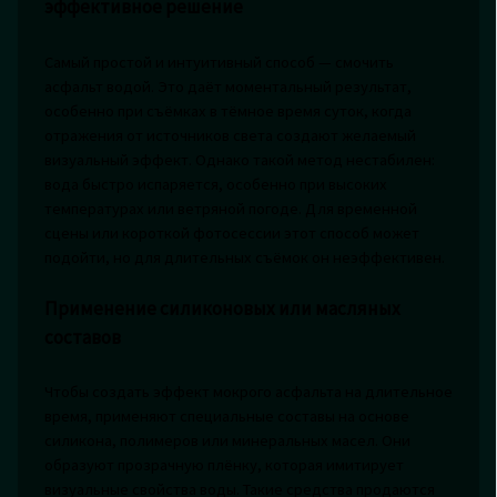
эффективное решение
Самый простой и интуитивный способ — смочить
асфальт водой. Это даёт моментальный результат,
особенно при съёмках в тёмное время суток, когда
отражения от источников света создают желаемый
визуальный эффект. Однако такой метод нестабилен:
вода быстро испаряется, особенно при высоких
температурах или ветряной погоде. Для временной
сцены или короткой фотосессии этот способ может
подойти, но для длительных съёмок он неэффективен.
Применение силиконовых или масляных
составов
Чтобы создать эффект мокрого асфальта на длительное
время, применяют специальные составы на основе
силикона, полимеров или минеральных масел. Они
образуют прозрачную плёнку, которая имитирует
визуальные свойства воды. Такие средства продаются