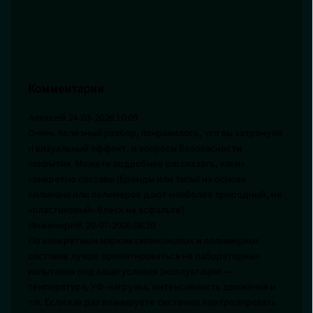
Комментарии
Алексей
24-03-2026 10:09
Очень полезный разбор, понравилось, что вы затронули
и визуальный эффект, и вопросы безопасности
покрытия. Можете подробнее рассказать, какие
конкретно составы (бренды или типы) на основе
силикона или полимеров дают наиболее природный, не
«пластиковый» блеск на асфальте?
ИнженерНК
20-07-2026 08:30
По конкретным маркам силиконовых и полимерных
составов лучше ориентироваться на лабораторные
испытания под ваши условия эксплуатации —
температура, УФ-нагрузка, интенсивность движения и
т.п. Если как раз планируете системно контролировать