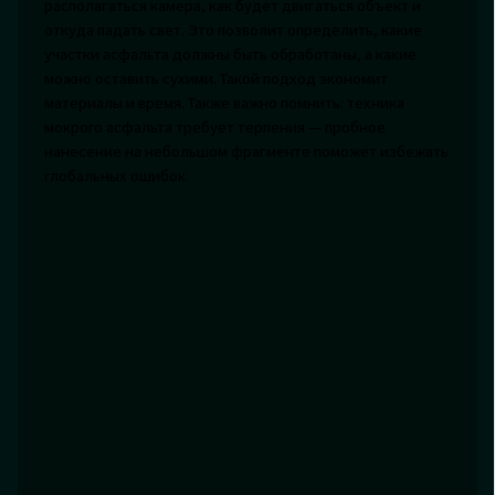
располагаться камера, как будет двигаться объект и
откуда падать свет. Это позволит определить, какие
участки асфальта должны быть обработаны, а какие
можно оставить сухими. Такой подход экономит
материалы и время. Также важно помнить: техника
мокрого асфальта требует терпения — пробное
нанесение на небольшом фрагменте поможет избежать
глобальных ошибок.