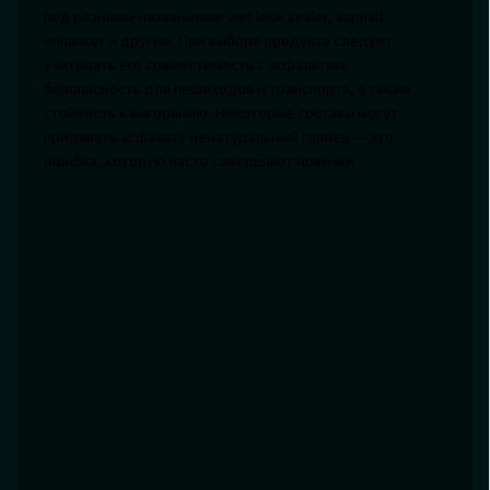
под разными названиями: wet look sealer, asphalt
enhancer и другие. При выборе продукта следует
учитывать его совместимость с асфальтом,
безопасность для пешеходов и транспорта, а также
стойкость к выгоранию. Некоторые составы могут
придавать асфальту ненатуральный глянец — это
ошибка, которую часто совершают новички.