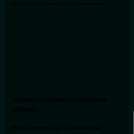
где визуальные огрехи будут особенно заметны.
Основные методы для создания
эффекта
Использование воды — временное, но