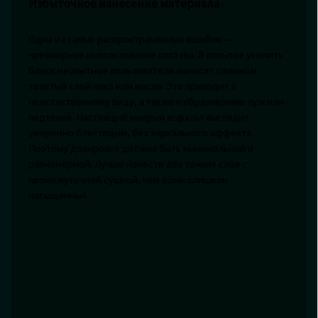
Избыточное нанесение материала
Одна из самых распространённых ошибок —
чрезмерное использование состава. В попытке усилить
блеск неопытные пользователи наносят слишком
толстый слой лака или масла. Это приводит к
неестественному виду, а также к образованию луж или
подтёков. Настоящий мокрый асфальт выглядит
умеренно блестящим, без зеркального эффекта.
Поэтому дозировка должна быть минимальной и
равномерной. Лучше нанести два тонких слоя с
промежуточной сушкой, чем один слишком
насыщенный.