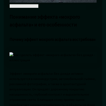
Понимание эффекта «мокрого
асфальта» и его особенности
Почему эффект мокрого асфальта востребован
Эффект «мокрого асфальта» без дождя активно
используется в киноиндустрии, автомобильной съёмке,
рекламной фотографии, а также в архитектурной
визуализации. Он придаёт дорожному покрытию
насыщенность, глубокий контраст и выразительное
отражение света. Благодаря этому приёму сцена
приобретает кинематографичность, а объекты на фоне