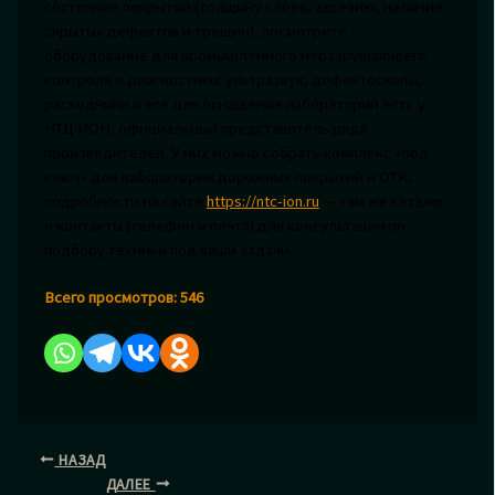
состояние покрытий (толщину слоёв, адгезию, наличие
скрытых дефектов и трещин), посмотрите
оборудование для промышленного неразрушающего
контроля и диагностики: ультразвук, дефектоскопы,
расходники и всё для оснащения лабораторий есть у
НТЦ ИОН, официальный представитель ряда
производителей. У них можно собрать комплекс «под
ключ» для лаборатории дорожных покрытий и ОТК,
подробности на сайте
https://ntc-ion.ru
— там же каталог
и контакты (телефон и почта) для консультации по
подбору техники под ваши задачи.
Всего просмотров:
546
НАЗАД
ДАЛЕЕ