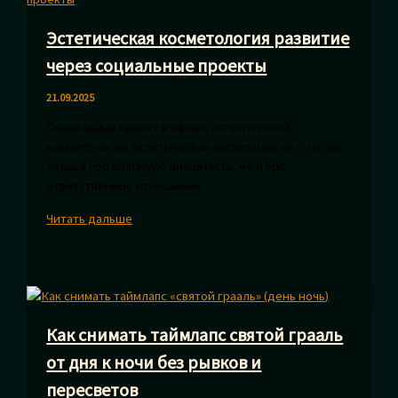
от
Эстетическая косметология развитие
надежных
кредиторов
через социальные проекты
21.09.2025
Социальный проект в сфере эстетической
косметологии Эстетическая косметология – это не
только про красивую внешность, но и про
ответственное отношение
Эстетическая
Читать дальше
косметология
развитие
через
социальные
проекты
Как снимать таймлапс святой грааль
от дня к ночи без рывков и
пересветов