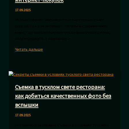
17.09.2025
Использование американских виртуальных карт
prepaid Visa для интернет-оплаты В современном
мире, где онлайн-покупки стали привычным делом,
необходимость в надежных и
Виртуальная
Читать дальше
американская
карта
prepaid
Visa
для
Съемка в тусклом свете ресторана:
безопасных
интернет-
как добиться качественных фото без
покупок
вспышки
17.09.2025
Историческая справка Съемка в условиях тусклого