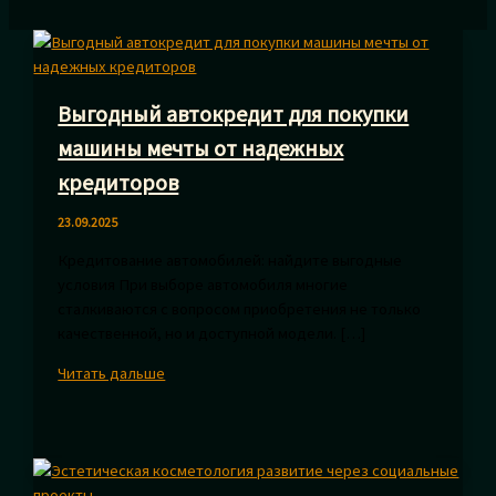
Выгодный автокредит для покупки
машины мечты от надежных
кредиторов
23.09.2025
Кредитование автомобилей: найдите выгодные
условия При выборе автомобиля многие
сталкиваются с вопросом приобретения не только
качественной, но и доступной модели. […]
Выгодный
Читать дальше
автокредит
для
покупки
машины
мечты