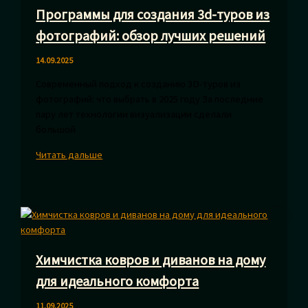
Программы для создания 3d-туров из
фотографий: обзор лучших решений
14.09.2025
Современный подход к созданию 3D-туров из
фотографий: что выбрать в 2025 году За последние
пару лет технологии визуализации сделали
большой
Программы
Читать дальше
для
создания
3d-
туров
из
фотографий:
Химчистка ковров и диванов на дому
обзор
лучших
для идеального комфорта
решений
11.09.2025