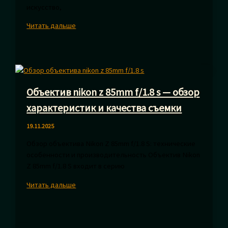
искусство,
Съемка
Читать дальше
для
каталога
белья:
секреты
идеальных
Объектив nikon z 85mm f/1.8 s — обзор
фото
и
характеристик и качества съемки
профессиональных
ракурсов
19.11.2025
Обзор объектива Nikon Z 85mm f/1.8 S: технические
особенности и производительность Объектив Nikon
Z 85mm f/1.8 S входит в серию
Объектив
Читать дальше
nikon
z
85mm