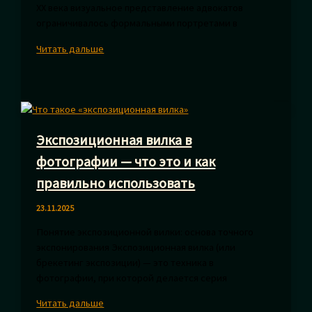
XX века визуальное представление адвокатов
ограничивалось формальными портретами в
Съемка
Читать дальше
для
сайта
адвоката:
секреты
создания
Экспозиционная вилка в
доверительного
визуального
фотографии — что это и как
образа
правильно использовать
23.11.2025
Понятие экспозиционной вилки: основа точного
экспонирования Экспозиционная вилка (или
брекетинг экспозиции) — это техника в
фотографии, при которой делается серия
Экспозиционная
Читать дальше