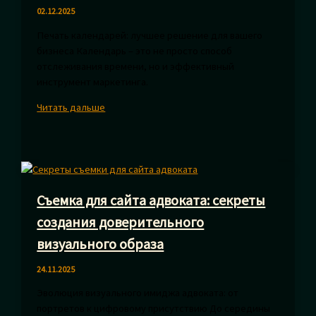
02.12.2025
Печать календарей: лучшее решение для вашего
бизнеса Календарь – это не просто способ
отслеживания времени, но и эффективный
инструмент маркетинга.
Рекламные
Читать дальше
календари:
эффективный
инструмент
для
вашего
Съемка для сайта адвоката: секреты
бизнеса
создания доверительного
визуального образа
24.11.2025
Эволюция визуального имиджа адвоката: от
портретов к цифровому присутствию До середины