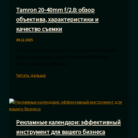
особенности,
Tamron 20-40mm f/2.8: обзор
впечатления
и
объектива, характеристики и
советы
качество съемки
фотографу
09.12.2025
Зачем вообще смотреть в сторону Tamron 20-40mm
f/2.8 Если коротко, Tamron 20-40mm f/2.8 сейчас —
ответ на запрос 2025 года:
Tamron
Читать дальше
20-
40mm
f/2.8:
обзор
объектива,
характеристики
Рекламные календари: эффективный
и
качество
инструмент для вашего бизнеса
съемки