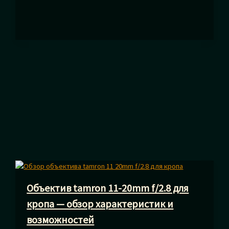
вилка
в
фотографии
—
что
это
и
как
правильно
использовать
Объектив tamron 11-20mm f/2.8 для
кропа — обзор характеристик и
возможностей