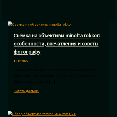
Съемка на объективы minolta rokkor:
особенности, впечатления и советы
фотографу
11.12.2025
Почему старые Minolta Rokkor снова в моде в 2025
году Если пять–семь лет назад интерес к старику
Rokkor выглядел как […]
Съемка
Читать дальше
на
объективы
minolta
rokkor: