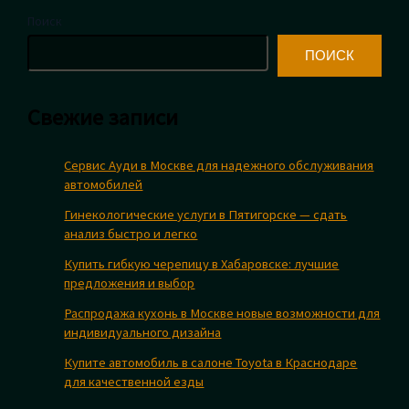
просто
Поиск
ПОИСК
Свежие записи
Сервис Ауди в Москве для надежного обслуживания
автомобилей
Гинекологические услуги в Пятигорске — сдать
анализ быстро и легко
Купить гибкую черепицу в Хабаровске: лучшие
предложения и выбор
Распродажа кухонь в Москве новые возможности для
индивидуального дизайна
Купите автомобиль в салоне Toyota в Краснодаре
для качественной езды