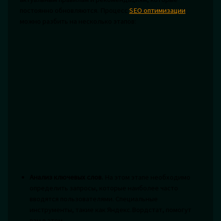
постоянно обновляются. Процесс
SEO оптимизации
можно разбить на несколько этапов:
Анализ ключевых слов.
На этом этапе необходимо
определить запросы, которые наиболее часто
вводятся пользователями. Специальные
инструменты, такие как Яндекс.Вордстат, помогут
вам в этом.