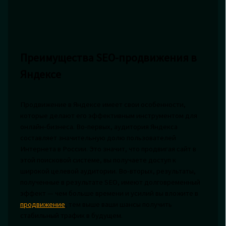
Преимущества SEO-продвижения в
Яндексе
Продвижение в Яндексе имеет свои особенности,
которые делают его эффективным инструментом для
онлайн-бизнеса. Во-первых, аудитория Яндекса
составляет значительную долю пользователей
Интернета в России. Это значит, что продвигая сайт в
этой поисковой системе, вы получаете доступ к
широкой целевой аудитории. Во-вторых, результаты,
полученные в результате SEO, имеют долговременный
эффект — чем больше времени и усилий вы вложите в
продвижение
, тем выше ваши шансы получить
стабильный трафик в будущем.