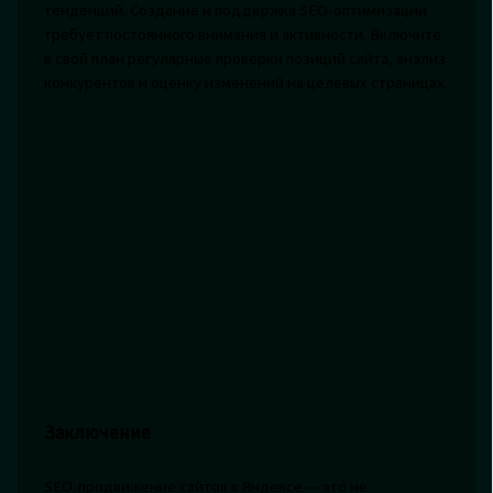
тенденций. Создание и поддержка SEO-оптимизации
требует постоянного внимания и активности. Включите
в свой план регулярные проверки позиций сайта, анализ
конкурентов и оценку изменений на целевых страницах.
Заключение
SEO-продвижение сайтов в Яндексе — это не