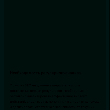
Необходимость регулярного анализа
Фокус на SEO не должен завершаться после
достижения первых результатов. Необходимо
регулярно анализировать эффективность своих
действий, следить за изменениями в алгоритмах поиска
и адаптировать стратегию в зависимости от текущих