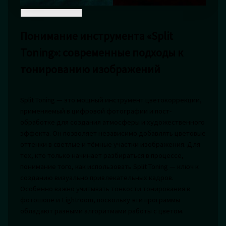
Понимание инструмента «Split
Toning»: современные подходы к
тонированию изображений
Split Toning — это мощный инструмент цветокоррекции,
применяемый в цифровой фотографии и пост-
обработке для создания атмосферы и художественного
эффекта. Он позволяет независимо добавлять цветовые
оттенки в светлые и тёмные участки изображения. Для
тех, кто только начинает разбираться в процессе,
понимание того, как использовать Split Toning — ключ к
созданию визуально привлекательных кадров.
Особенно важно учитывать тонкости тонирования в
фотошопе и Lightroom, поскольку эти программы
обладают разными алгоритмами работы с цветом.