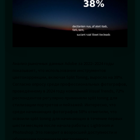
Анализ рыночных данных Adobe за 2022–2024 годы
показывает, что использование инструментов
цветокоррекции, включая Split Toning, выросло на 38%.
Согласно опросу среди профессиональных фотографов,
проведённому в 2024 году компанией Visual Trends, 72%
респондентов регулярно применяли split toning для
стилизации портретов и пейзажей. Интересно, что
среди начинающих фотографов 58% отметили, что
освоили split toning для начинающих в течение первых
шести месяцев после начала работы с Lightroom и
Photoshop. Это говорит о возросшей доступности и
обучающем потенциале инструмента.