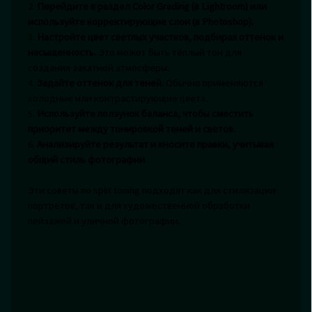
2.
Перейдите в раздел Color Grading (в Lightroom) или
используйте корректирующие слои (в Photoshop).
3.
Настройте цвет светлых участков, подбирая оттенок и
насыщенность.
Это может быть тёплый тон для
создания закатной атмосферы.
4.
Задайте оттенок для теней.
Обычно применяются
холодные или контрастирующие цвета.
5.
Используйте ползунок баланса, чтобы сместить
приоритет между тонировкой теней и светов.
6.
Анализируйте результат и вносите правки, учитывая
общий стиль фотографии.
Эти советы по split toning подходят как для стилизации
портретов, так и для художественной обработки
пейзажей и уличной фотографии.