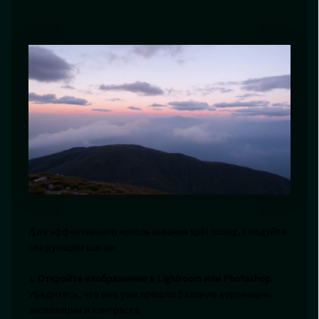
Для эффективного использования split toning, следуйте
следующим шагам:
1.
Откройте изображение в Lightroom или Photoshop.
Убедитесь, что оно уже прошло базовую коррекцию
экспозиции и контраста.