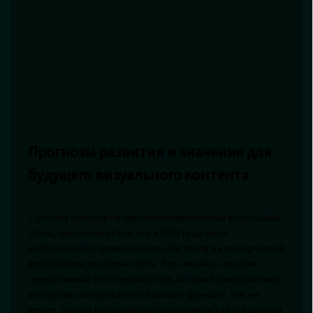
Прогнозы развития и значение для
будущего визуального контента
С учётом трендов на персонализированный визуальный
стиль, прогнозируется, что к 2027 году доля
изображений с применением split toning в коммерческой
фотографии достигнет 60%. Это связано с ростом
генеративных ИИ и нейросетей, которые уже включают
алгоритмы тонирования в базовые функции. Тем не
менее, ручная настройка по-прежнему остаётся ценным