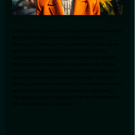
С 2022 по 2024 год рынок программного обеспечения для
фотообработки увеличился в объёме на 11,5%
ежегодно, согласно отчету аналитиков Statista. Одним
из факторов роста стало повышение интереса к
кастомизированной визуальной стилистике, где split
toning играет ключевую роль. Бренды в сфере моды,
кино и соцсетей активно используют тонирование для
создания узнаваемого визуального кода — от ретро-
цветов до неоновой стилистики. Это увеличивает спрос
на специалистов, владеющих навыками split toning, и
способствует росту стоимости услуг пост-обработки на
19% по сравнению с 2022 годом.