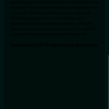
цветового круга и параметров баланса. В Photoshop этот
инструмент интегрирован через корректирующие слои
и позволяет добиться сложных цветовых градаций.
Основное преимущество — это нелинейность
обработки: вы можете независимо менять цветовую
температуру светлых и тёмных участков, что особенно
ценно при создании атмосферных изображений.
Применение Split Toning: пошаговый алгоритм