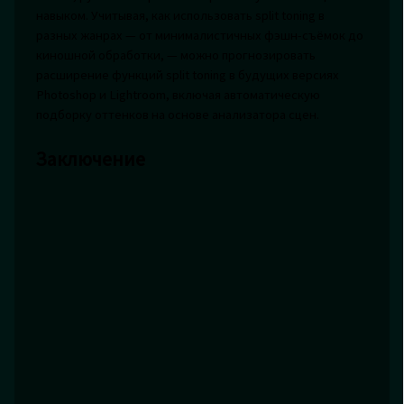
навыком. Учитывая, как использовать split toning в
разных жанрах — от минималистичных фэшн-съёмок до
киношной обработки, — можно прогнозировать
расширение функций split toning в будущих версиях
Photoshop и Lightroom, включая автоматическую
подборку оттенков на основе анализатора сцен.
Заключение