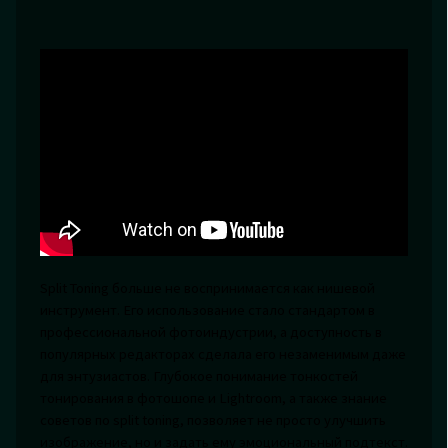
Split Toning больше не воспринимается как нишевой
инструмент. Его использование стало стандартом в
профессиональной фотоиндустрии, а доступность в
популярных редакторах сделала его незаменимым даже
для энтузиастов. Глубокое понимание тонкостей
тонирования в фотошопе и Lightroom, а также знание
советов по split toning, позволяет не просто улучшить
изображение, но и задать ему эмоциональный подтекст.